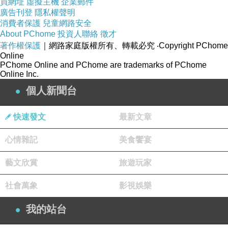
買網址
虛擬主機
企業郵件
廣告刊登
隱私權聲明
決定哪家以後快點下訂！
消費者保護
兒童網路安全
About PChome
投資人聯絡
徵才
像這次的話上網找了一下
橘樹飯店及咖啡廳 - 濟
著作權保護
｜網路家庭版權所有、轉載必究
‧Copyright PChome
Online
州
的評價還不差～
PChome Online and PChome are trademarks of PChome
Online Inc.
個人新聞台
就儘快衝下去！以免到時候訂不到就哭哭了(尤其
是旅遊旺季更要注意)
快速發文
最新文章
而且在
HOTELS.COM
訂的話訂貴了還能退價
心情雜記
美食饗宴
差！沒在怕的！（這點超棒！）
藝文欣賞
旅遊玩家
橘樹飯店及咖啡廳 - 濟州 的住宿環境在下面
社會萬象
影視娛樂
我的站台
如果有興趣到這附近玩的，不妨可以看看！