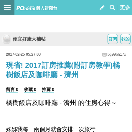
便宜好康大補帖
訂閱
我的
2017-02-25 05:27:03
btj99bh17x
現省! 2017訂房推薦(附訂房教學)橘
樹飯店及咖啡廳 - 濟州
留言 0
收藏 0
推薦 0
橘樹飯店及咖啡廳 - 濟州 的住房心得～
姊姊我每一兩個月就會安排一次旅行