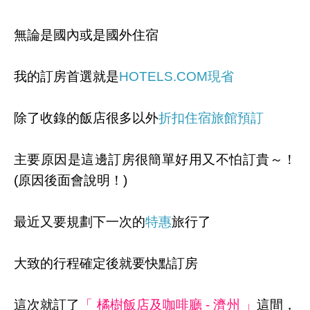
無論是國內或是國外住宿
我的訂房首選就是
HOTELS.COM
現省
除了收錄的飯店很多以外
折扣住宿旅館預訂
主要原因是這邊訂房很簡單好用又不怕訂貴～！
(原因後面會說明！)
最近又要規劃下一次的
特惠
旅行了
大致的行程確定後就要快點訂房
這次就訂了
「 橘樹飯店及咖啡廳 - 濟州 」
這間，