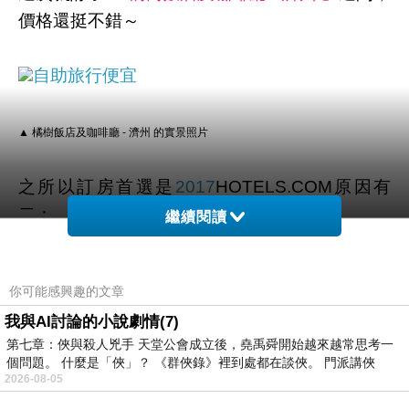
價格還挺不錯～
自助旅行便宜
▲ 橘樹飯店及咖啡廳 - 濟州 的實景照片
之所以訂房首選是
2017
HOTELS.COM
原因有
二：
繼續閱讀
1.訂十次送一晚
你可能感興趣的文章
我與AI討論的小說劇情(7)
這個算是hotels的常駐活動！累積10晚 即可獲得
第七章：俠與殺人兇手 天堂公會成立後，堯禹舜開始越來越常思考一
免費住宿1晚！(無使用優惠碼即可累積)
個問題。 什麼是「俠」？ 《群俠錄》裡到處都在談俠。 門派講俠
2026-08-05
如果找不到優惠碼的話