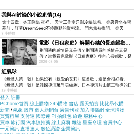
我與AI討論的小說劇情(14)
直接下訂就對了！
第十四章：炎王降臨 夜裡。 天堂工作室只剩冷氣低鳴。 堯禹舜坐在螢
幕前，盯著DreamSeed不停跳動的資料流。 門忽然被推開。 堯天
7 小時前
這樣就等於10%的優惠！
電影《日租家庭》解開心結的長途歸鄉！能在電影院感受到地理的寬闊和人心的相鄰，真是太棒了！
別問演的感情是真是假？別問演員的感情是真是
比一般使用優惠
住宿優惠網站
碼的情況還省！
假？當我看完電影《日租家庭》後的心靈感動，是
2026-08-05
真的。詮釋的情感觸動了人心，就是真情
對於常出遊的朋友相當適用！
紅氣球
《氣體人第一號》如果沒有〈親愛的艾莉〉這首歌，還是會很好看。
《氣體人第一號》是韓國導演延尚昊編劇、日本導演片山慎三執導的日
住宿優惠方案
也不用花時間找優惠碼！
19 小時前
登入
註冊
PChome首頁
線上購物
24h購物
書店
露天拍賣
比比昂代購
2.訂貴退價差
折扣住宿飯店預訂
新聞
/
氣象
股市
個人新聞台
廣告刊登
加入聯播網
全球購物
買賣租屋
支付連
國際連
Pi 拍錢包
旅遊
服務中心
買車
旅行團
汽車險推薦
線上麻將
雜誌
星座命理
會員中心
有關於訂房，我個人建議是
一元簡訊
直播達人
數位憑證
企業簡訊