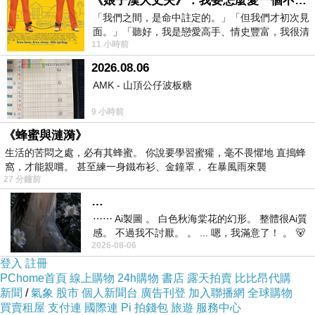
《娘子漢大丈夫》：我要怎麼愛一個不存在的人？
就儘快衝下去！以免到時候訂不到就哭哭了(尤其
「我們之間，是命中註定的。」「但我們才初次見
面。」「聽好，我是戀愛高手、情史豐富，我很清
是旅遊旺季更要
酒店預定
注意)
11 小時前
楚這種感覺，你我之間的那種感覺，現
2026.08.06
而且在
HOTELS.COM
訂的話訂貴了還能退價
AMK - 山頂公仔波板糖
差！沒在怕的！（這點超棒！）
9 小時前
《蜂蜜與漣漪》
另外我有找到一些
優惠折扣碼！
生活的苦悶之處，必有其蜂蜜。 你說要學習蜜獾，毫不畏懼地 直搗蜂
窩，才能親嚐。 甚至練一身鐵布衫、金鐘罩， 在暴風雨來襲
27 分鐘前
可能剛好適用喔！請多加利用！
…
⋯⋯ Ai製圖 。 白色秋海棠花的幻形。 整體很Ai質
有關 雷乎精品飯店 - 濟州 的房間介紹在下面
感。 不過我不討厭。 。 ... 嗯，我滿意了！ 。 🐻
2026-08-06
昨中
登入
註冊
如果有興趣
限時
到這附近玩的，不妨可以看看！
PChome首頁
線上購物
24h購物
書店
露天拍賣
比比昂代購
新聞
/
氣象
股市
個人新聞台
廣告刊登
加入聯播網
全球購物
買賣租屋
支付連
國際連
Pi 拍錢包
旅遊
服務中心
↓↓↓保證最便宜！定貴退價差↓↓↓