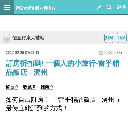
便宜好康大補帖
訂閱
我的
2017-02-25 07:02:11
btj99bh17x
訂房折扣碼! 一個人的小旅行-雷乎精
品飯店 - 濟州
留言 0
收藏 0
推薦 0
如何自己訂房！
「 雷乎精品飯店 - 濟州 」
最便宜能訂到的方式
！