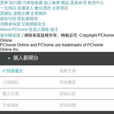
買車
旅行團
汽車險推薦
線上麻將
雜誌
星座命理
會員中心
一元簡訊
直播達人
數位憑證
企業簡訊
買網址
虛擬主機
企業郵件
廣告刊登
隱私權聲明
消費者保護
兒童網路安全
About PChome
投資人聯絡
徵才
雷乎精品飯店 - 濟州
著作權保護
｜網路家庭版權所有、轉載必究
‧Copyright PChome
Online
PChome Online and PChome are trademarks of PChome
Online Inc.
主要設施
個人新聞台
31 間禁煙客房
餐廳
快速發文
最新文章
供應早餐
心情雜記
美食饗宴
24 小時櫃台服務
空調
藝文欣賞
旅遊玩家
每日客房清潔服務
社會萬象
影視娛樂
行李寄存