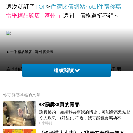
這次就訂了
TOP
>
住宿比價網站
hotel住宿優惠
「
雷乎精品飯店 - 濟州 」
這間，價格還挺不錯～
▲ 雷乎精品飯店 - 濟州 實景圖
有關於
民宿優惠碼預訂
折扣住宿民宿預訂
訂房，
繼續閱讀
我個人建議是
你可能感興趣的文章
決定哪家以後快點下訂！
88節讀88頁的青春
說真格的，如果我要寫我的情史，可能會高潮迭起
像這次的話上網找了一下
雷乎精品飯店 - 濟州
的
令人歎息！(好酸)，不過，我可能也會萬劫不
評價還不差～
1 小時前
復...，每天跪鍵盤還是被判了花心的罪