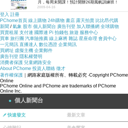
月，每周末開課！預計開辦26期風帆訓練班！
2009-04-16
網...
登入
註冊
PChome首頁
線上購物
24h購物
書店
露天拍賣
比比昂代購
新聞
/
氣象
股市
個人新聞台
廣告刊登
加入聯播網
全球購物
買賣租屋
支付連
國際連
Pi 拍錢包
旅遊
服務中心
買車
旅行團
汽車險推薦
線上麻將
雜誌
星座命理
會員中心
一元簡訊
直播達人
數位憑證
企業簡訊
買網址
虛擬主機
企業郵件
廣告刊登
隱私權聲明
消費者保護
兒童網路安全
About PChome
投資人聯絡
徵才
著作權保護
｜網路家庭版權所有、轉載必究
‧Copyright PChome
Online
PChome Online and PChome are trademarks of PChome
Online Inc.
個人新聞台
快速發文
最新文章
心情雜記
美食饗宴