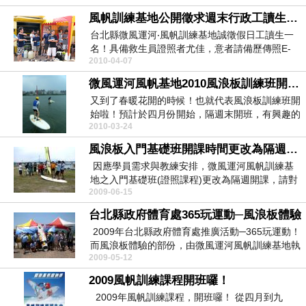
風帆訓練基地公開徵求週末行政工讀生一名！
台北縣微風運河‧風帆訓練基地誠徵假日工讀生一
名！具備救生員證照者尤佳，意者請備歷傳照E-
2010-04-07
Mail給林...
微風運河風帆基地2010風浪板訓練班開始啦！
又到了春暖花開的時候！也就代表風浪板訓練班開
始啦！預計於四月份開始，隔週末開班，有興趣的
2010-03-24
朋友們，不要...
風浪板入門基礎班開課時間更改為隔週開課！
因應學員需求與教練安排，微風運河風帆訓練基
地之入門基礎班(證照課程)更改為隔週開課，請對
2009-06-15
於風帆運動...
台北縣政府體育處365玩運動─風浪板體驗
2009年台北縣政府體育處推廣活動─365玩運動！
而風浪板體驗的部份，由微風運河風帆訓練基地執
2009-05-12
行！...
2009風帆訓練課程開班囉！
2009年風帆訓練課程，開班囉！ 從四月到九