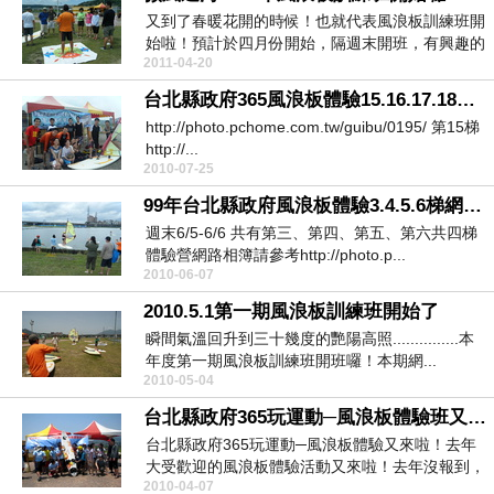
又到了春暖花開的時候！也就代表風浪板訓練班開
始啦！預計於四月份開始，隔週末開班，有興趣的
2011-04-20
朋友們，不要...
台北縣政府365風浪板體驗15.16.17.18梯網路相簿
http://photo.pchome.com.tw/guibu/0195/ 第15梯
http://...
2010-07-25
99年台北縣政府風浪板體驗3.4.5.6梯網路相簿
週末6/5-6/6 共有第三、第四、第五、第六共四梯
體驗營網路相簿請參考http://photo.p...
2010-06-07
2010.5.1第一期風浪板訓練班開始了
瞬間氣溫回升到三十幾度的艷陽高照...............本
年度第一期風浪板訓練班開班囉！本期網...
2010-05-04
台北縣政府365玩運動─風浪板體驗班又來啦！
台北縣政府365玩運動─風浪板體驗又來啦！去年
大受歡迎的風浪板體驗活動又來啦！去年沒報到，
2010-04-07
今年請把握...