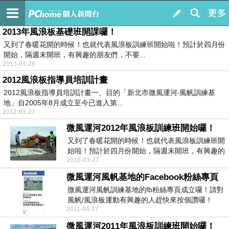
台北縣/新北市微風運河‧風帆訓練基地
訂閱
我的
2013年風浪板基礎班開課囉！
又到了春暖花開的時候！也就代表風浪板訓練班開始啦！預計於四月份
開始，隔週末開班，有興趣的朋友們，不要...
2013-03-29
2012風浪板指導員培訓計畫
2012風浪板指導員培訓計畫一、目的「新北市微風運河‧風帆訓練基
地」自2005年8月成立至今已進入第...
2012-03-27
微風運河2012年風浪板訓練班開始囉！
又到了春暖花開的時候！也就代表風浪板訓練班開
始啦！預計於四月份開始，隔週末開班，有興趣的
2012-03-27
朋友們，不要...
微風運河風帆基地的Facebook粉絲專頁
微風運河風帆訓練基地的fb粉絲專頁成立囉！請對
風帆/風浪板運動有興趣的人趕快來按個讚囉！
2011-04-27
http:/...
微風運河2011年風浪板訓練班開始囉！