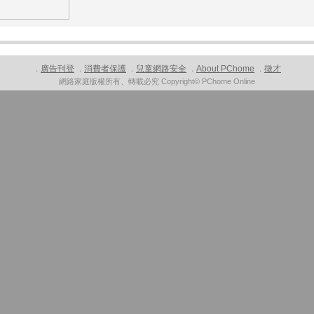
廣告刊登
消費者保護
兒童網路安全
About PChome
徵才
．
．
．
．
．
網路家庭版權所有、轉載必究 Copyright© PChome Online