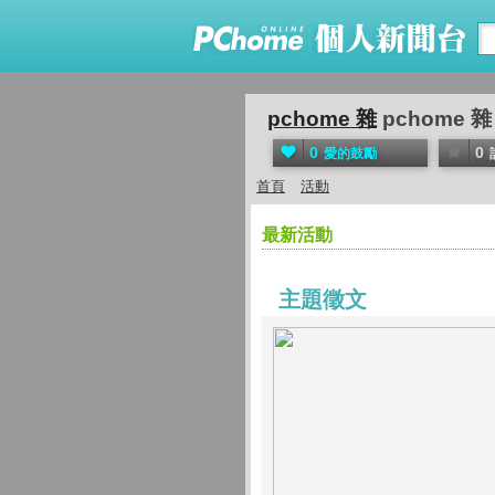
pchome 雜
pchome 雜
0
0
愛的鼓勵
首頁
活動
最新活動
主題徵文