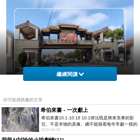
繼續閱讀
你可能感興趣的文章
希伯來書 - 一次獻上
希伯來書10:1-10:18 10:1律法既是將來美事的影
兒、不是本物的真像、總不能藉着每年常獻一樣的
2026-08-05
祭物、叫那近前來的人得以完全。 10