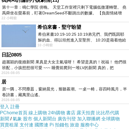
我與AI討論的小說劇情(11)
第十一章：鳴仁學院 傍晚。 天堂工作室裡只剩下電腦低微運轉聲。 堯
禹舜坐在螢幕前，盯著DreamSeed不斷跳出的數據。 【負面情緒增
22 小時前
希伯來書 - 堅守盼望
希伯來書10:19-10:25 10:19弟兄們、我們既因耶
穌的血、得以坦然進入至聖所、 10:20是藉着他給
10 小時前
我們開了一條又新又活的路從幔子經過
日記0805
趙麗穎的復婚新聞 果真是大女主氣場呀！ 希望是真的！祝福！ 他們很
班配，小孩想想很可愛 ~~~ 睡覺前爬到一堆LV的新聞 真的，把
2026-08-05
居
居一隅，不問塵囂，窗納晨光，簷聽暮潮。一桌一椅，容四時風月，半
卷詩書，藏萬里山遙。
2026-08-05
登入
註冊
PChome首頁
線上購物
24h購物
書店
露天拍賣
比比昂代購
新聞
/
氣象
股市
個人新聞台
廣告刊登
加入聯播網
全球購物
買賣租屋
支付連
國際連
Pi 拍錢包
旅遊
服務中心