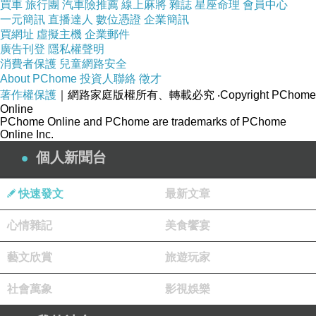
買車
旅行團
汽車險推薦
線上麻將
雜誌
星座命理
會員中心
一元簡訊
直播達人
數位憑證
企業簡訊
買網址
虛擬主機
企業郵件
廣告刊登
隱私權聲明
消費者保護
兒童網路安全
About PChome
投資人聯絡
徵才
著作權保護
｜網路家庭版權所有、轉載必究
‧Copyright PChome
#西部幹線
#railway
#台鐵
#iger
#igers
#igerstaiwan
Online
#igertaiwan
#amazingtaiwan
#bpintaiwan
#台南
#下
PChome Online and PChome are trademarks of PChome
Online Inc.
營
#鵝肉
#蠶絲
#蠶絲被
個人新聞台
快速發文
最新文章
心情雜記
美食饗宴
台南歸仁：南空之塔
上一篇：
台南安平：熱蘭遮堡遺構
下一篇：
藝文欣賞
旅遊玩家
社會萬象
影視娛樂