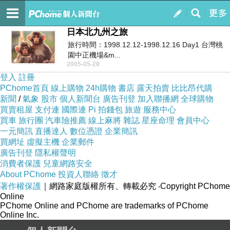
Bluejohn旅行趣
訂閱
我的
日本北九州之旅
旅行時間：1998.12.12-1998.12.16 Day1 台灣桃
園中正機場&m...
2005-05-28
登入
註冊
PChome首頁
線上購物
24h購物
書店
露天拍賣
比比昂代購
新聞
/
氣象
股市
個人新聞台
廣告刊登
加入聯播網
全球購物
買賣租屋
支付連
國際連
Pi 拍錢包
旅遊
服務中心
買車
旅行團
汽車險推薦
線上麻將
雜誌
星座命理
會員中心
一元簡訊
直播達人
數位憑證
企業簡訊
買網址
虛擬主機
企業郵件
廣告刊登
隱私權聲明
消費者保護
兒童網路安全
About PChome
投資人聯絡
徵才
著作權保護
｜網路家庭版權所有、轉載必究
‧Copyright PChome
Online
PChome Online and PChome are trademarks of PChome
Online Inc.