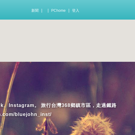
|
|
|
新聞
PChome
登入
k、Instagram。 旅行台灣368鄉鎮市區，走過鐵路
om/bluejohn_inst/