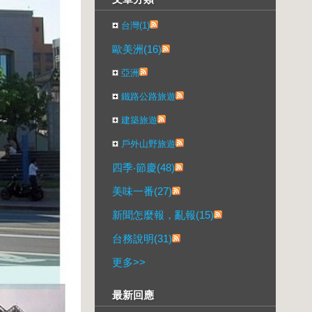
台灣(1)
歐美洲(16)
亞洲
鐵路公路旅遊
建築旅遊
戶外山野旅遊
四季‧節慶(48)
美味一番(27)
新聞怎麼報，亂報(15)
台務說明(31)
更多
>>
最新回應