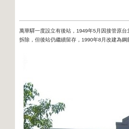
萬華驛一度設立有後站，1949年5月因接管原
拆除，但後站仍繼續留存，1990年8月改建為