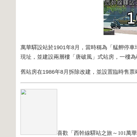
萬華驛設站於1901年8月，當時稱為「艋舺停
現址，並建設兩層樓「唐破風」式站房，一樓為磚
舊站房在1986年8月拆除改建，並設置臨時售票
喜歡「西幹線驛站之旅～101萬