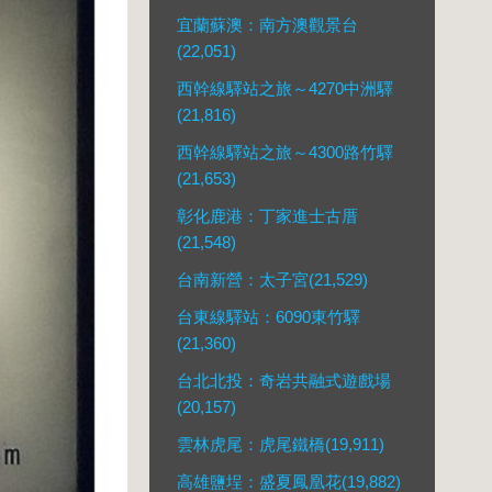
宜蘭蘇澳：南方澳觀景台
(22,051)
西幹線驛站之旅～4270中洲驛
(21,816)
西幹線驛站之旅～4300路竹驛
(21,653)
彰化鹿港：丁家進士古厝
(21,548)
台南新營：太子宮(21,529)
台東線驛站：6090東竹驛
(21,360)
台北北投：奇岩共融式遊戲場
(20,157)
雲林虎尾：虎尾鐵橋(19,911)
高雄鹽埕：盛夏鳳凰花(19,882)