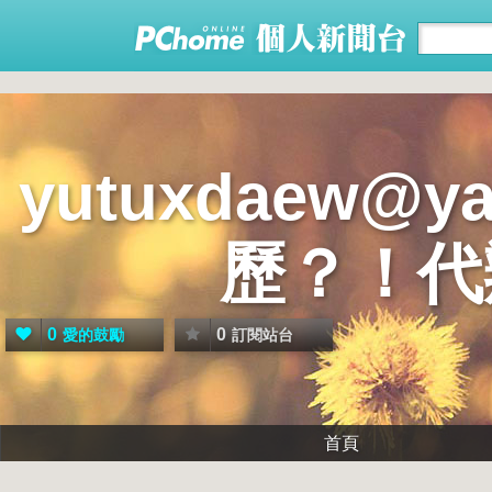
yutuxdaew@
歷？！代
0
0
愛的鼓勵
訂閱站台
首頁