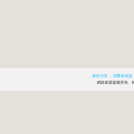
．
廣告刊登
．
消費者保護
網路家庭版權所有、轉載必究 