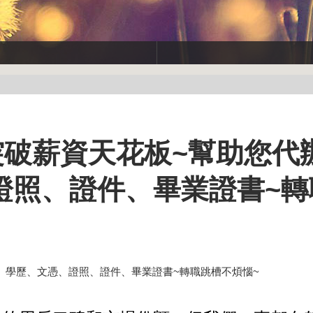
飛~突破薪資天花板~幫助您
證照、證件、畢業證書~轉
證書、學歷、文憑、證照、證件、畢業證書~轉職跳槽不煩惱~