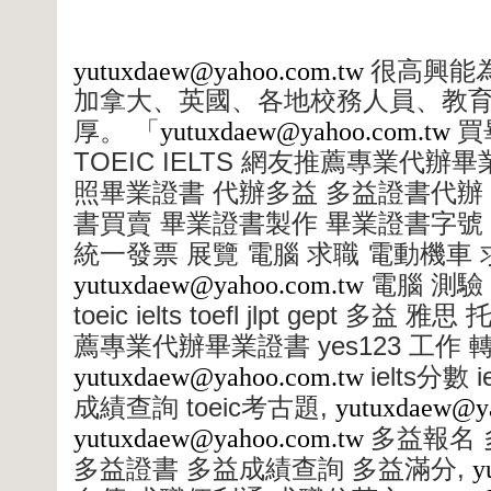
yutuxdaew@yahoo.com.tw
很高興能
加拿大、英國、各地校務人員、教
厚。
「
yutuxdaew@yahoo.com.tw
買
TOEIC IELTS
網友推薦專業代辦畢
照畢業證書
代辦多益
多益證書代辦
書買賣
畢業證書製作
畢業證書字號
統一發票
展覽
電腦
求職
電動機車
yutuxdaew@yahoo.com.tw
電腦
測驗
toeic ielts toefl jlpt gept
多益
雅思
yes123
薦專業代辦畢業證書
工作
ielts
ie
yutuxdaew@yahoo.com.tw
分數
toeic
,
成績查詢
考古題
yutuxdaew@y
yutuxdaew@yahoo.com.tw
多益報名
,
多益證書
多益成績查詢
多益滿分
y