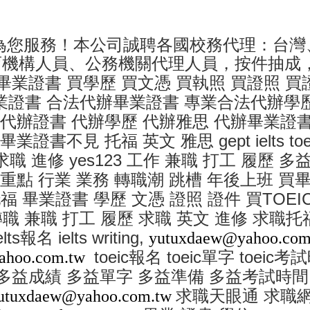
為您服務！本公司誠聘各國校務代理：台灣
育機構人員、公務機關代理人員，按件抽成
畢業證書
買學歷
買文憑
買執照
買證照
買
業證書
合法代辦畢業證書
專業合法代辦學
代辦證書
代辦學歷
代辦雅思
代辦畢業證
gept ielts toe
畢業證書不見
托福
英文
雅思
yes123
求職
進修
工作
兼職
打工
履歷
多
重點
行業
業務
轉職潮
跳槽
年後上班
買
TOEI
托福
畢業證書
學歷
文憑
證照
證件
買
轉職
兼職
打工
履歷
求職
英文
進修
求職托
lts
ielts writing,
報名
yutuxdaew@yahoo.co
toeic
toeic
toeic
ahoo.com.tw
報名
單字
考試
多益成績
多益單字
多益準備
多益考試時間
utuxdaew@yahoo.com.tw
求職天眼通
求職