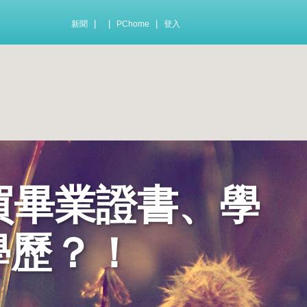
|
|
|
新聞
PChome
登入
tw 買畢業證書、學
學歷？！