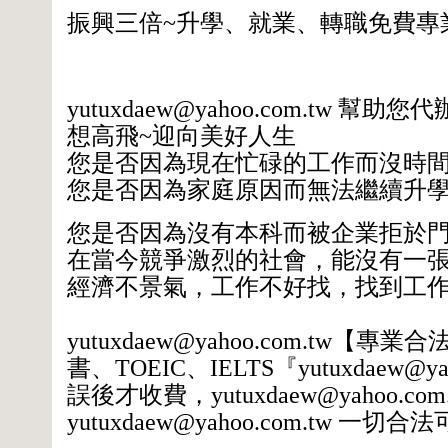
振興三倍
~
升學、就業、轉職免費專
yutuxdaew@yahoo.com.tw
幫助您代
想高飛
~
迎向美好人生
您是否因為現在忙碌的工作而沒時
您是否因為家庭原因而無法繼續升
您是否因為沒有本科而被企業拒於
在當今競爭激烈的社會，能沒有一
經濟不景氣，工作不好找，找到工
yutuxdaew@yahoo.com.tw
【專業合
書、
TOEIC
、
IELTS
『
yutuxdaew@ya
誤後才收費，
yutuxdaew@yahoo.com
yutuxdaew@yahoo.com.tw
一切合法