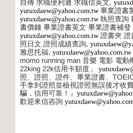
,
自傳
求職便利通
求職信英文
yutux
yutuxdaew@yahoo.com.tw
畢業證書
yutuxdaew@yahoo.com.tw
執照查詢
書價錢
畢業證書英文
畢業證書補發
yutuxdaew@yahoo.com.tw
證書夾
證
,
照日文
證照成績查詢
yutuxdaew@y
,
雅思托福
yutuxdaew@yahoo.com.tw
momo running man
音樂
電影
電動
22king 22k
信用卡額度」
yutuxdaew
TOEI
照、證照、證件、畢業證書、
手拿到證照並檢視證照無誤後才收
騙，信用可靠！』
yutuxdaew@yahoo
歡迎來信咨詢
yutuxdaew@yahoo.com