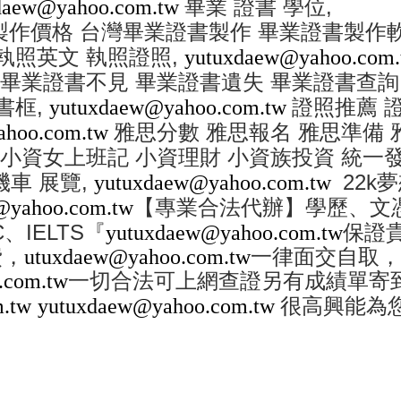
,
daew@yahoo.com.tw
畢業
證書
學位
製作價格
台灣畢業證書製作
畢業證書製作
,
執照英文
執照證照
yutuxdaew@yahoo.com
畢業證書不見
畢業證書遺失
畢業證書查詢
,
書框
yutuxdaew@yahoo.com.tw
證照推薦
ahoo.com.tw
雅思分數
雅思報名
雅思準備
小資女上班記
小資理財
小資族投資
統一
,
22k
機車
展覽
yutuxdaew@yahoo.com.tw
夢
@yahoo.com.tw
【專業合法代辦】學歷、文
C
IELTS
、
『
yutuxdaew@yahoo.com.tw
保證
費，
utuxdaew@yahoo.com.tw
一律面交自取，
.com.tw
一切合法可上網查證另有成績單寄
.tw
yutuxdaew@yahoo.com.tw
很高興能為