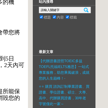
多的機
站內搜尋
標題
內容
標籤
會帶您將
最新文章
到
5
日
【代辦證書證照TOEIC多益
，
2
天內可
TOEFL托福IELTS雅思】一站式
專業服務，助您乘風破浪，成就
您的人生巔峰！-
⭐️⭐️ 購買 諮詢訂制畢業證書、買
盡所能保
證書、學位證書、碩士、大專、
銷毀您的
高中、代辦購買證書，30年老
字號僅此一家～