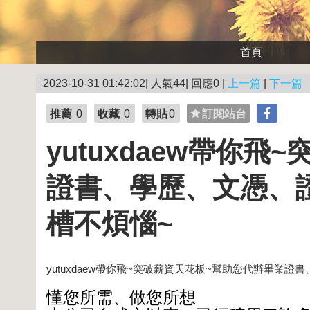
首頁
2023-10-31 01:42:02| 人氣44| 回應0 |
上一篇
|
下一篇
推薦
0
收藏
0
轉貼
0
訂閱站台
yutuxdaew帶你
證書、學歷、文憑、
槽不煩惱~
yutuxdaew帶你飛~突破薪資天花板~幫助您代辦畢業
懂您所需、做您所想