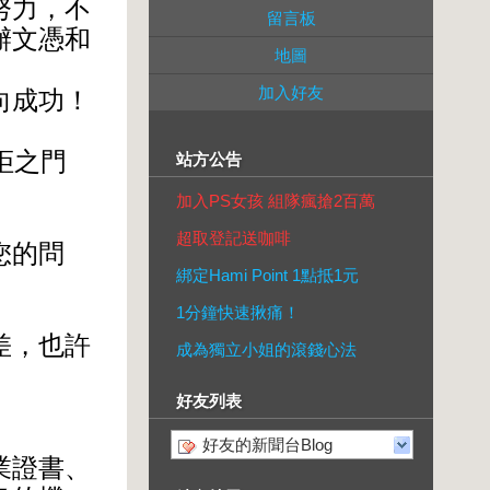
努力，不
留言板
辦文憑和
地圖
加入好友
向成功！
拒之門
站方公告
加入PS女孩 組隊瘋搶2百萬
超取登記送咖啡
您的問
綁定Hami Point 1點抵1元
1分鐘快速揪痛！
差，也許
成為獨立小姐的滾錢心法
好友列表
好友的新聞台Blog
業證書、