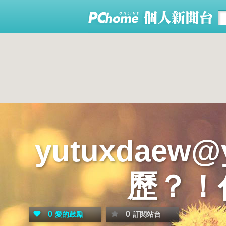
yutuxdaew
歷？！
0
0
愛的鼓勵
訂閱站台