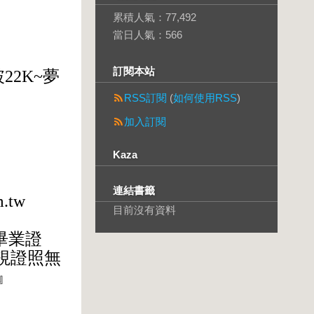
累積人氣：
77,492
當日人氣：
566
訂閱本站
破
22K~
夢
RSS訂閱
(
如何使用RSS
)
加入訂閱
Kaza
連結書籤
.tw
目前沒有資料
畢業證
視證照無
』