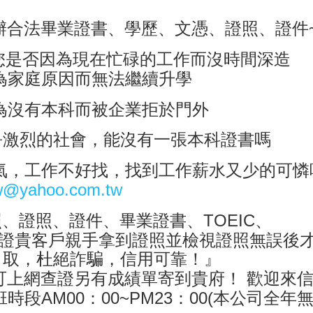
辦合法畢業證書、學歷、文憑、證照、證件
您是否因為現在忙碌的工作而沒時間深造
為家庭原因而無法繼續升學
為沒有本科而被企業拒於門外
爭激烈的社會，能沒有一張本科證書嗎
氣，工作不好找，找到工作薪水又少的可憐
w@yahoo.com.tw
TOEIC
照、證照、證件、畢業證書、
、
證貴客戶親手拿到證照並檢視證照無誤後
自取，杜絕詐騙，信用可靠！』
可上網查證另有成績單寄到貴府！
歡迎來
AM00
00~PM23
00(
班時段
：
：
本公司全年