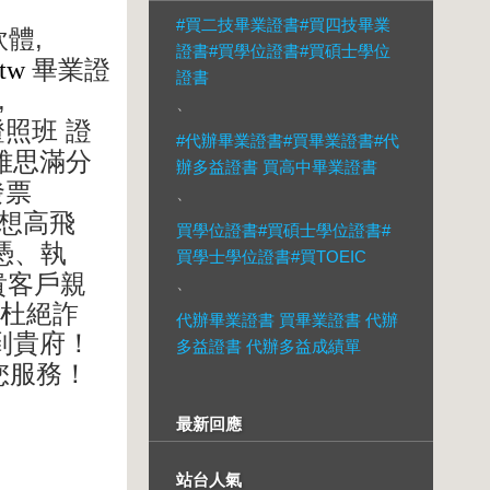
#買二技畢業證書#買四技畢業
,
軟體
證書#買學位證書#買碩士學位
.tw
畢業證
證書
,
、
證照班
證
#代辦畢業證書#買畢業證書#代
雅思滿分
辦多益證書 買高中畢業證書
發票
、
想高飛
買學位證書#買碩士學位證書#
憑、執
買學士學位證書#買TOEIC
貴客戶親
、
杜絕詐
代辦畢業證書 買畢業證書 代辦
到貴府！
多益證書 代辦多益成績單
您服務！
最新回應
站台人氣