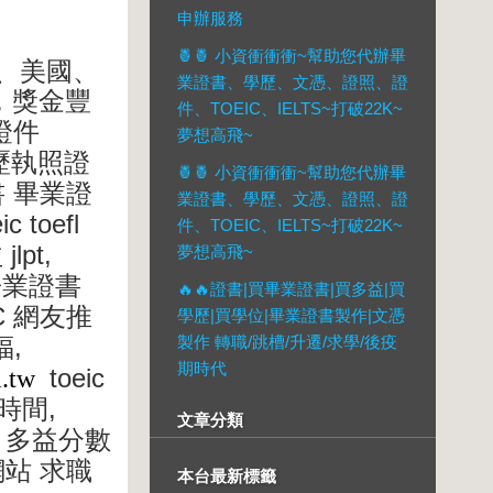
申辦服務
🍍🍍 小資衝衝衝~幫助您代辦畢
、美國、
業證書、學歷、文憑、證照、證
，獎金豐
件、TOEIC、IELTS~打破22K~
證件
夢想高飛~
歷執照證
🍍🍍 小資衝衝衝~幫助您代辦畢
書
畢業證
業證書、學歷、文憑、證照、證
ic toefl
件、TOEIC、IELTS~打破22K~
jlpt,
益
夢想高飛~
畢業證書
🔥🔥證書|買畢業證書|買多益|買
C
網友推
學歷|買學位|畢業證書製作|文憑
,
製作 轉職/跳槽/升遷/求學/後疫
福
期時代
toeic
m.tw
,
時間
文章分類
多益分數
網站
求職
本台最新標籤