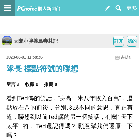
大隊小胖養鳥寺札記
訂閱
我的
2023-08-01 11:58:36
裴法研
隊長 標點符號的聯想
留言 2
收藏 0
推薦 0
看到Ted傳的笑話，”身高一米八年收入百萬”，逗
點放在八的前後，分別形成不同的意思，真正有
趣，聯想到以前Ted講的另一個笑話，有關“ 天下
太平" 的， Ted還記得嗎？ 願意幫我們還原一下
嗎？