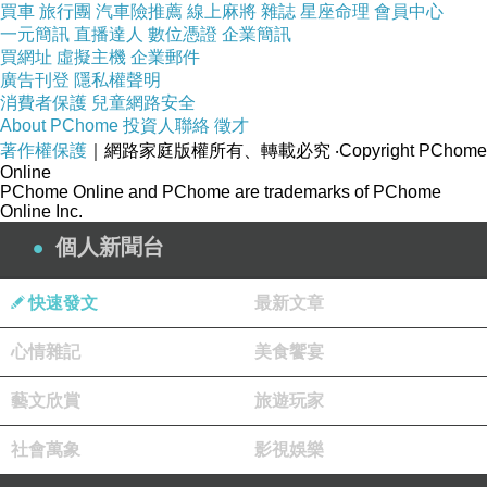
買車
旅行團
汽車險推薦
線上麻將
雜誌
星座命理
會員中心
一元簡訊
直播達人
數位憑證
企業簡訊
買網址
虛擬主機
企業郵件
廣告刊登
隱私權聲明
消費者保護
兒童網路安全
About PChome
投資人聯絡
徵才
著作權保護
｜網路家庭版權所有、轉載必究
‧Copyright PChome
Online
PChome Online and PChome are trademarks of PChome
Online Inc.
個人新聞台
快速發文
最新文章
心情雜記
美食饗宴
藝文欣賞
旅遊玩家
社會萬象
影視娛樂