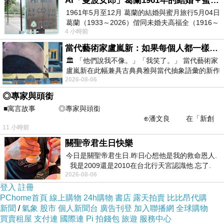
AI「曼波女郎」葛蘭1961年的結婚＋蜜月旅行 #戀上老電影 #葛蘭 #粟子
1961年5月至12月 葛蘭的結婚與蜜月旅行5月04日
葛蘭（1933～2026）偕同未婚夫高福全（1916～
4 小時前
2004）乘郵輪赴倫敦6月15日於英國倫敦St.S
當代藝術家盧嵐新：如果每個人都一樣，這世界該有多無聊？
🏛️ 「他們說我不像。」「我笑了。」 當代藝術家
盧嵐新在此幅兼具古典典雅與當代抽象語彙的新作
2026-08-06
中，以沈靜的藍色空間為背景，描繪了
◎專家與頭銜
■寓言故事 ◎專家與頭銜
⊕潘文良 在「新創
11 小時前
之谷」裡——
關聖帝君生日快樂
今日是關聖帝君生日.昨日心想他是我的救命恩人.
我是2009還是2010在台北行天宮認識他.忘了.
2026-08-06
一個奇摩交友的網友學
登入
註冊
PChome首頁
線上購物
24h購物
書店
露天拍賣
比比昂代購
新聞
/
氣象
股市
個人新聞台
廣告刊登
加入聯播網
全球購物
買賣租屋
支付連
國際連
Pi 拍錢包
旅遊
服務中心