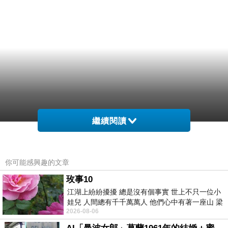
繼續閱讀
你可能感興趣的文章
玫事10
江湖上紛紛擾擾 總是沒有個事實 世上不只一位小
娃兒 人間總有千千萬萬人 他們心中有著一座山 梁
2026-08-06
山佛山泰華衡恆嵩 一山之高