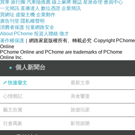
買車
旅行團
汽車險推薦
線上麻將
雜誌
星座命理
會員中心
一元簡訊
直播達人
數位憑證
企業簡訊
買網址
虛擬主機
企業郵件
廣告刊登
隱私權聲明
消費者保護
兒童網路安全
About PChome
投資人聯絡
徵才
著作權保護
｜網路家庭版權所有、轉載必究
‧Copyright PChome
Online
PChome Online and PChome are trademarks of PChome
Online Inc.
個人新聞台
快速發文
最新文章
心情雜記
美食饗宴
藝文欣賞
旅遊玩家
社會萬象
影視娛樂