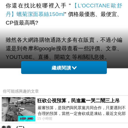
你還在找比較哪裡入手 "
【L’OCCITANE歐舒
丹】蠟菊潔面慕絲150ml
" 價格最優惠、最便宜、
CP值最高嗎?
雖然各大網路購物通路大多有在販賣，不過小編
還是到奇摩和google搜尋查看一些評價、文章、
YOUTUBE、直播、開箱文 等相關訊息後。
繼續閱讀
幫您整理出來在
momo購物網
最划算啦。
有需要的網友們可以點擊下面按鈕即可獲得最新
你可能感興趣的文章
的優惠折扣喔！
狂砍公視預算，民進黨一哭二鬧三上吊
嚴審預算，是我們與民眾黨共同合作，只要遇到不
合理的預算，當然一定會砍或是凍結，最近文化部
15 小時前
要編列公視和Taiwan plus預算，在110年