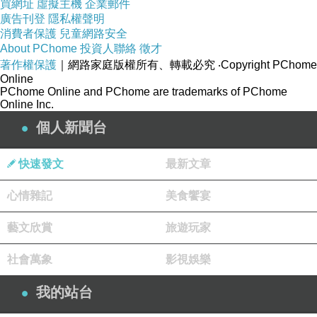
買網址
虛擬主機
企業郵件
廣告刊登
隱私權聲明
消費者保護
兒童網路安全
About PChome
投資人聯絡
徵才
著作權保護
｜網路家庭版權所有、轉載必究
‧Copyright PChome
Online
PChome Online and PChome are trademarks of PChome
Online Inc.
個人新聞台
法國美體專家 伊蘭纖姿
快速發文
最新文章
心情雜記
美食饗宴
藝文欣賞
旅遊玩家
法國皮耶法柏(Pierre Fabre)藥廠
社會萬象
影視娛樂
了解到美麗的身體與肌膚，能讓女人更有自信
我的站台