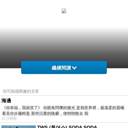
繼續閱讀
你可能感興趣的文章
海邊
《你幸福，我就笑了》 你眼角閃爍的微光 是我世界裡，最溫柔的晨曦
Elancyl伊蘭纖姿 保濕沐浴凝膠二入組
看見你步履輕盈 那些沉重的陰霾，便悄悄散去 我
12 小時前
TWS (투어스) SODA SODA