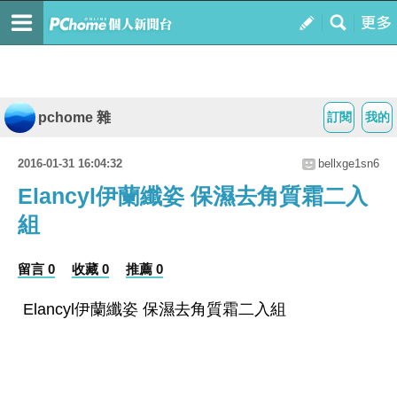
pchome 雜
訂閱
我的
2016-01-31 16:04:32
bellxge1sn6
Elancyl伊蘭纖姿 保濕去角質霜二入
組
留言 0
收藏 0
推薦 0