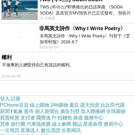
TWS (투어스)*即將推出的日語單曲 《SODA
SODA》及其官方MV預告片已正式發布。 預告片
使用方法：
17 小時前
一經發布， 就引發了粉絲們對這次夏季回
非馬英文詩作〈Why I Write Poetry〉
每星期一到兩次，沐浴、去角質一次完成。可利用雙手或
非馬英文詩作〈Why I Write Poetry〉刊登于《芝
加哥时报》2026.8.7
按摩道具利用輕拍及按摩方式幫助活化肌膚，洗後再以水
2026-08-08
洗淨即可。
權利
不做事的人總堅持自己有說話的權利。
瘦身衣減肥
2026-08-08
登入
註冊
PChome首頁
線上購物
24h購物
書店
露天拍賣
比比昂代購
新聞
/
氣象
股市
個人新聞台
廣告刊登
加入聯播網
全球購物
買賣租屋
支付連
國際連
Pi 拍錢包
旅遊
服務中心
買車
旅行團
汽車險推薦
線上麻將
雜誌
星座命理
會員中心
一元簡訊
直播達人
數位憑證
企業簡訊