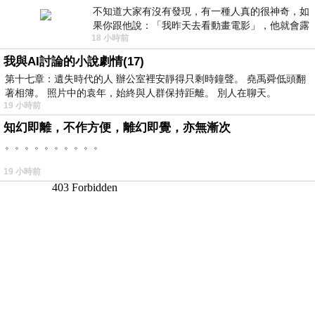
不知道大家有沒有發現，有一種人真的很神奇，如
果你跟他說：「我昨天去看動畫電影」，他就會露
18 小時前
出一種慈祥的微笑，然後問你是不是陪小
我與AI討論的小說劇情(17)
第十七章：遺失時代的人 辦公室裡安靜得只剩時鐘聲。 堯禹舜低頭翻
著相簿。 照片中的袁年，始終與人群保持距離。 別人在聊天。
19 小時前
知幻即離，不作方便，離幻即覺，亦無漸次
。。。。。。。。。。
19 小時前