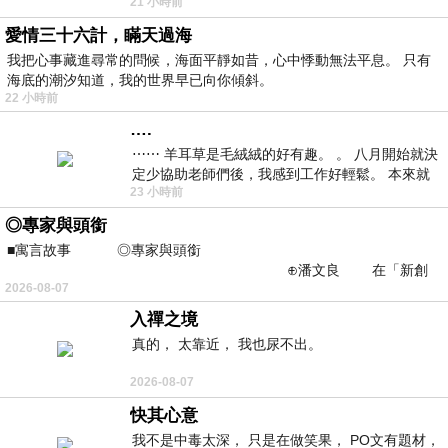
21 小時前
看到工作人員拿出料理包加熱，但
愛情三十六計，瞞天過海
我把心事藏進尋常的問候，海面平靜如昔，心中悸動無法平息。 只有
海底的潮汐知道，我的世界早已向你傾斜。
22 小時前
….
⋯⋯ 羊耳草是毛絨絨的好有趣。 。 八月開始就決
定少協助老師們後，我感到工作好輕鬆。 本來就
23 小時前
不是我的工作啊。 真
◎專家與頭銜
■寓言故事 ◎專家與頭銜
⊕潘文良 在「新創
2026-08-07
之谷」裡——
入禪之境
真的， 太靠近， 我也尿不出。
2026-08-07
快其心意
我不是中毒太深， 只是在做笑果， PO文有題材，