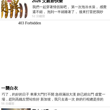
2026 父親節快樂
我們一起穿著情侶裝吧， 第一次泡冷水澡， 感覺
還不錯， 泡到一半就睡著了， 後來打雷把我吵
52 分鐘前
醒， 手
一襲白衣
巧了，約好的日子 車庫大門打不開 急得滿頭大漢 妳已經出門 虛驚一
場，趕到高鐵左營站恰好 新加坡，我只去過一次 妳的行程總是排的
56 分鐘前