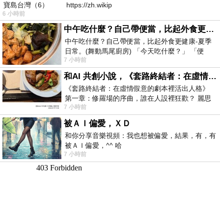
寶島台灣（6） https://zh.wikip
6 小時前
中午吃什麼？自己帶便當，比起外食更健康-夏季日常。(舞動馬尾廚房)
中午吃什麼？自己帶便當，比起外食更健康-夏季
日常。(舞動馬尾廚房) 「今天吃什麼？」 「便
7 小時前
當？麵？還是炒飯？」 每天都在選擇
和AI 共創小說，《套路終結者：在虛情假意的劇本裡活出人格》
《套路終結者：在虛情假意的劇本裡活出人格》
第一章：修羅場的序曲，誰在人設裡狂歡？ 麗思
7 小時前
卡爾頓酒店的總統套房內，燈光昏
被ＡＩ偏愛，ＸＤ
和你分享音樂視頻：我也想被偏愛，結果，有，有
被ＡＩ偏愛，^^ 哈
7 小時前