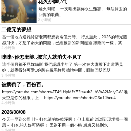
花火が瞬いて
煙火閃耀， 一支唱出讓你永生難忘、 無法抹去的
回憶的歌曲。
2 小時前
二億元的夢想
當一個地方連雜貨店老闆都想要兩億元時。 行文至此，2026的時光體
感飛快，才想了兩天的問題，已經被新的新聞趕過 跟陰間一樣，某
2 小時前
咪咪~你怎麼能..撩完人就消失不見了
這半個月都不見妳貓影 我們認識半年了 第一次在大廈樓下走道遇見
妳，就覺得好可愛..妳趴在羅馬柱與牆體中間，眼睛巴眨巴眨
3 小時前
被擱倒了，百份百。
https://youtube.com/shorts/JT4fLHpMfYE?is=uk2_hVbA2IJnlyGW 唯
天空是你的極限，上！ https://youtube.com/shorts/G3a1Jhcu4
4 小時前
2026/08/08
今天一早到公司 哇~ 打包清的好乾淨啊！ 但上班前 崽崽到現場掃一圈
恩～ 打包的人好可憐喔！ 因為不用一個小時 崽崽又搞到水
5 小時前