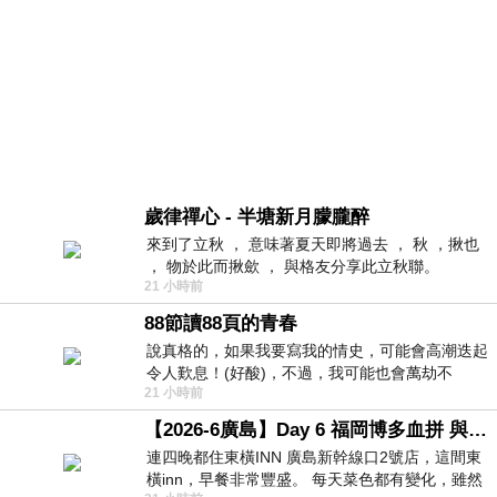
歲律禪心 - 半塘新月朦朧醉
來到了立秋 ， 意味著夏天即將過去 ， 秋 ，揪也
， 物於此而揪歛 ， 與格友分享此立秋聯。
21 小時前
88節讀88頁的青春
說真格的，如果我要寫我的情史，可能會高潮迭起
令人歎息！(好酸)，不過，我可能也會萬劫不
21 小時前
復...，每天跪鍵盤還是被判了花心的罪
【2026-6廣島】Day 6 福岡博多血拼 與機場接送少年司機深夜對談
連四晚都住東橫INN 廣島新幹線口2號店，這間東
橫inn，早餐非常豐盛。 每天菜色都有變化，雖然