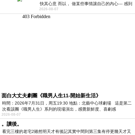
快其心意 而以， 做某些事情讓自己的內心--- 感到
2026-08-07
愉快。
面白大丈夫劇團《職男人生11-開始新生活》
時間：2026年7月31日，周五19:30 地點：北藝中心球劇場 這是第二
次看該團《職男人生》系列的現場演出，感覺新鮮度、喜劇感
2026-08-07
。讀後。
看完三樓的老宅2雖然明天才有後記其實中間到第三集有停更幾天才又