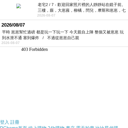
老宅2 / 7 - 歡迎回家照片裡的人靜靜站在鏡子前。
三樓，廄，大崽蕥，柳橘，閆兒，摩斯和崽崽，七
2026-08-07
個人整整齊齊地站在鏡框之外，如同
2026/08/07
平時 崽崽幫忙過磅 都是玩一下玩一下 今天親自上陣 整個又被崽崽 玩
到水泄不通 塞到爆炸 / 不過從崽崽自己親
2026-08-07
登入
註冊