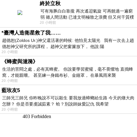
終於立秋
可有海豚白白靠攏 再次遙迢氣旋 可再饒過一遍窮
弱 雖人間活動 已達文明極致之浪費 但又何干質樸
20 小時前
者 只能白白陪葬
*臺灣人造衛星救了我……
趙德恕(Zoldos Ur.)神父還活著的時候: 他怕見太陽光 我有一次去上趙
德恕神父研究所的課程， 趙神父把窗簾放下， 他說:陽
20 小時前
《蜂蜜與漣漪》
生活的苦悶之處，必有其蜂蜜。 你說要學習蜜獾，毫不畏懼地 直搗蜂
窩，才能親嚐。 甚至練一身鐵布衫、金鐘罩， 在暴風雨來襲
20 小時前
藍玫友5
三師兄三師兄 你昨晚說不可以殺生 要我放過蟑螂給生路 今天的燉大肉
怎辦？ 你是否要虔誠茹素？ 蛤？別說師妹愛記仇 我希望
20 小時前