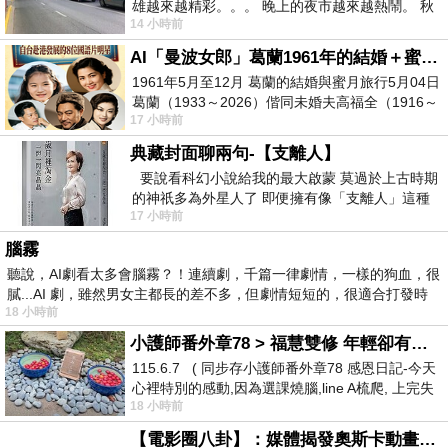
雄越來越精彩。。。 晚上的夜市越來越熱鬧。 秋
14 小時前
天的風刮得很熱 夜遊消暑熱。。。
AI「曼波女郎」葛蘭1961年的結婚＋蜜月旅行 #戀上老電影 #葛蘭 #粟子
1961年5月至12月 葛蘭的結婚與蜜月旅行5月04日
葛蘭（1933～2026）偕同未婚夫高福全（1916～
17 小時前
2004）乘郵輪赴倫敦6月15日於英國倫敦St.S
典藏封面聊兩句-【支離人】
要說看科幻小說給我的最大啟蒙 莫過於上古時期
的神祇多為外星人了 即便擁有像「支離人」這種
17 小時前
驚世駭俗的神通法門 也未必讀
腦霧
聽說，AI劇看太多會腦霧？！連續劇，千篇一律劇情，一樣的狗血，很
膩...AI 劇，雖然男女主都長的差不多，但劇情短短的，很適合打發時
18 小時前
小護師番外章78 > 福慧雙修 年輕卻有個老靈魂 ㄑ金剛經〉podcast
115.6.7 ( 同步存小護師番外章78 感恩日記-今天
心裡特別的感動,因為選課燒腦,line A梳爬, 上完失
18 小時前
智課的她,特來傾
【電影圈八卦】：媒體揭發奧斯卡動畫項目投票醜聞！好萊塢為什麼看不起動畫電影？