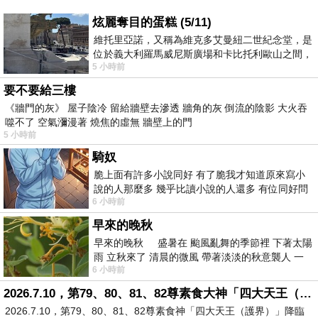
炫麗奪目的蛋糕 (5/11)
維托里亞諾，又稱為維克多艾曼紐二世紀念堂，是
位於義大利羅馬威尼斯廣場和卡比托利歐山之間，
5 小時前
用以紀念統一義大利統一後的的第一位國
要不要給三樓
《牆門的灰》 屋子陰冷 留給牆壁去滲透 牆角的灰 倒流的陰影 大火吞
噬不了 空氣瀰漫著 燒焦的虛無 牆壁上的門
5 小時前
騎奴
脆上面有許多小說同好 有了脆我才知道原來寫小
說的人那麼多 幾乎比讀小說的人還多 有位同好問
6 小時前
了一個問題 她說為什麼高中文學獎的
早來的晚秋
早來的晚秋 盛暑在 颱風亂舞的季節裡 下著太陽
雨 立秋來了 清晨的微風 帶著淡淡的秋意襲人 一
6 小時前
下子 又被赤
2026.7.10，第79、80、81、82尊素食大神「四大天王（護界）」降臨寶島台灣（6）
2026.7.10，第79、80、81、82尊素食神「四大天王（護界）」降臨