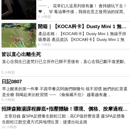
⋯⋯ 。 花草幻人這系列很有趣！ 會持續玩下去！
🧡 。 🐻 毒油事件後，我很在意之後用油的採買。
9 小時前
前天購買了我之前就很愛
開箱｜【KOCA科卡】Dusty Mini 1 無線手持吸塵器
產品名稱：【KOCA科卡】Dusty Mini 1 無線手持
吸塵器 產品資訊 【KOCA科卡】Dusty Mini 1 無
9 小時前
線手持吸塵器評語： 能吸、能吹兼具兩
皆以直心出離生死
直心念我生已盡梵行已立所作已辦不受後有，直心念我已斷不復更斷。
9 小時前
日記0807
早上醒來的第一件事 不跟早餐店阿姨們聊幾句 很不習慣 她們的紅茶還
是全糖 我喝起來比較習慣 ~~~ 《偷偷藏不住》 越看越有趣，
9 小時前
招牌森雞湯課程腳底+指壓體驗！環境、價格、按摩過程全紀錄，森SPA足體養生館松江館最新價格表
文章目錄 森SPA足體養生館松江館：高CP值舒壓首選 森SPA足體養
生館松江館交通方式與地理位置：捷運出站走路
10 小時前