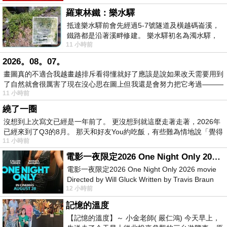
羅東林鐵：樂水驛
抵達樂水驛前會先經過5-7號隧道及橫越碼崙溪，
鐵路都是沿著溪畔修建。 樂水驛初名為濁水驛，
11 小時前
但因與臺鐵集集線車站同名，於1953
2026。08。07。
畫圖真的不適合我越畫越排斥看得懂就好了應該是說如果改天需要用到
了自然就會很厲害了現在沒心思在圖上但我還是會努力把它考過———
11 小時前
繞了一圈
沒想到上次寫文已經是一年前了。 更沒想到就這麼走著走著，2026年
已經來到了Q3的8月。 那天和好友You約吃飯，有些難為情地說「覺得
11 小時前
電影一夜限定2026 One Night Only 2026 movie
電影一夜限定2026 One Night Only 2026 movie
Directed by Will Gluck Written by Travis Braun
12 小時前
Starring Monica Barbaro
記憶的溫度
【記憶的溫度】～ 小金老師( 嚴仁鴻) 今天早上，