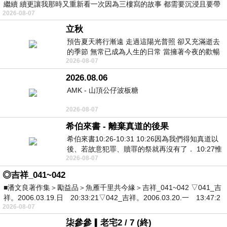
繼續 續更讓我那時又重新看一次因為三樓寫的故事 都需要沉浸且要帶
2026-08-07
有
立秋
預告夏天將行漸遠 走過這陽光普照 卻又充滿逝去
的季節 無常已成為人生的日常 當擁著今夜的歡暢
2026-08-07
舒心 轉眼驟成昨日 而明晨 太陽
2026.08.06
AMK - 山頂公仔波板糖
2026-08-07
希伯來書 - 離棄真道的後果
希伯來書10:26-10:31 10:26因為我們得知真道以
後、若故意犯罪、贖罪的祭就再沒有了． 10:27惟
2026-08-07
有戰懼等候審判和那燒滅眾敵人的烈火
◎吉祥_041~042
■潘文良著作集＞勵益品＞魚雁千里共今緣＞吉祥_041~042 ▽041_吉
祥。2006.03.19.日 20:33:21▽042_吉祥。2006.03.20.一 13:47:2
2026-08-07
柒參參▎老宅2 / 7 (終)