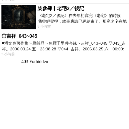
柒參肆▎老宅2／後記
《老宅2／後記》在去年初寫完《老宅》的時候，
我曾經覺得，故事應該已經結束了。那座老宅在地
5 小時前
震中倒塌，七個人終於離開那片黑暗，
◎吉祥_043~045
■潘文良著作集＞勵益品＞魚雁千里共今緣＞吉祥_043~045 ▽043_吉
祥。2006.03.24.五 23:38:28 ▽044_吉祥。2006.03.25.六 00:00:
5 小時前