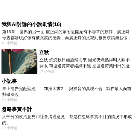
我與AI討論的小說劇情(16)
第16章 世界的另一面 虞正舜的家附近開始有不尋常的動靜，虞正舜
母親都發現好像有被跟蹤的感覺，而虞正舜的父親則被要求請無薪假，
19 小時前
立秋
立秋 悠悠秋日施施然而來 陽光仍熾熱得叫人睜不
開眼 荷塘邊賞荷者絡繹不絕 是塘邊荷葉田田的凝
19 小時前
望 風中飄逸的是映日荷花別樣紅
小記事
早上禱告完翻聖經 加拉太書2 與福音的真理不合 就在眾人面前
對磯法說
20 小時前
忽略事實不計
大部分的政治意見和社會溝通意見，都是在忽略事實不計的情況下形成
的。
20 小時前