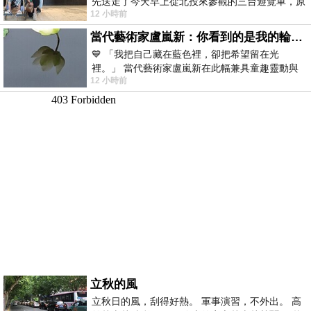
先送走了今天早上從北投來參觀的三台遊覽車，原
12 小時前
以為展場已經差不多要安靜下來，卻發
當代藝術家盧嵐新：你看到的是我的輪廓，還是你的故事？——藏在藍色裡的希望與光
💙 「我把自己藏在藍色裡，卻把希望留在光
裡。」 當代藝術家盧嵐新在此幅兼具童趣靈動與
12 小時前
抽象韻味的新作中，用湛藍的羽翼般色塊包覆著
立秋的風
立秋日的風，刮得好熱。 軍事演習，不外出。 高