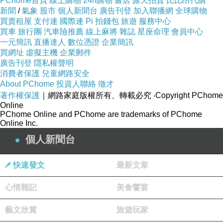
PChome首頁
線上購物
24h購物
書店
露天拍賣
比比昂代購
新聞
/
氣象
股市
個人新聞台
廣告刊登
加入聯播網
全球購物
買賣租屋
支付連
國際連
Pi 拍錢包
旅遊
服務中心
買車
旅行團
汽車險推薦
線上麻將
雜誌
星座命理
會員中心
一元簡訊
直播達人
數位憑證
企業簡訊
買網址
虛擬主機
企業郵件
廣告刊登
隱私權聲明
消費者保護
兒童網路安全
About PChome
投資人聯絡
徵才
著作權保護
｜網路家庭版權所有、轉載必究
‧Copyright PChome
Online
PChome Online and PChome are trademarks of PChome
Online Inc.
個人新聞台
快速發文
最新文章
心情雜記
美食饗宴
藝文欣賞
旅遊玩家