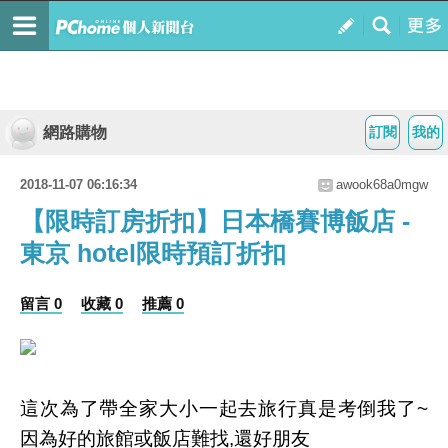
網路購物
訂閱
我的
2018-11-07 06:16:34
awook68a0mgw
【限時訂房折扣】日本橋賽博飯店 -
東京 hotel限時預訂折扣
留言 0
收藏 0
推薦 0
這次為了帶全家大小一起去旅行真是考倒我了~
因為好的旅館或飯店難找,還好朋友