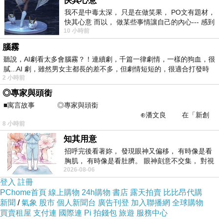
快其心意
我不是中毒太深， 只是在做笑果， PO文有題材，
快其心意 而以， 做某些事情讓自己的內心--- 感到
10 小時前
愉快。
腦霧
聽說，AI劇看太多會腦霧？！連續劇，千篇一律劇情，一樣的狗血，很
膩...AI 劇，雖然男女主都長的差不多，但劇情短短的，很適合打發時
2 小時前
◎專家與頭銜
■寓言故事 ◎專家與頭銜
⊕潘文良 在「新創
8 小時前
之谷」裡——
知其用意
招呼完後看著妳， 發現眼神又偏移， 有時像是看
胸肌， 有時像是看肚臍。 眼神刻意不交集， 對視
2026-08-06
視線不對齊， 讓我很難不
登入
註冊
PChome首頁
線上購物
24h購物
書店
露天拍賣
比比昂代購
新聞
/
氣象
股市
個人新聞台
廣告刊登
加入聯播網
全球購物
買賣租屋
支付連
國際連
Pi 拍錢包
旅遊
服務中心