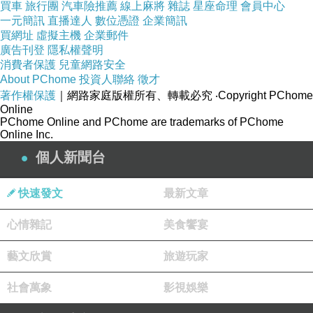
買車
旅行團
汽車險推薦
線上麻將
雜誌
星座命理
會員中心
一元簡訊
直播達人
數位憑證
企業簡訊
買網址
虛擬主機
企業郵件
廣告刊登
隱私權聲明
消費者保護
兒童網路安全
About PChome
投資人聯絡
徵才
著作權保護
｜網路家庭版權所有、轉載必究
‧Copyright PChome
Online
PChome Online and PChome are trademarks of PChome
Online Inc.
個人新聞台
快速發文
最新文章
心情雜記
美食饗宴
藝文欣賞
旅遊玩家
社會萬象
影視娛樂