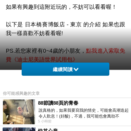
如果有興趣到這附近玩的，不妨可以看看喔！
以下是 日本橋賽博飯店 - 東京 的介紹 如果也跟
我一樣喜歡不妨看看喔!
PS.若您家裡有0~4歲的小朋友，
點我進入索取免
費《迪士尼美語世界試用包》
繼續閱讀
↓↓↓限量特優價格按鈕↓↓↓
你可能感興趣的文章
88節讀88頁的青春
說真格的，如果我要寫我的情史，可能會高潮迭起
令人歎息！(好酸)，不過，我可能也會萬劫不
5 小時前
復...，每天跪鍵盤還是被判了花心的罪