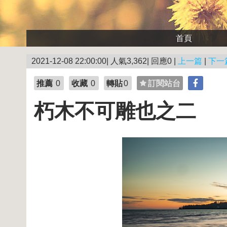
首頁
2021-12-08 22:00:00| 人氣3,362| 回應0 |
上一篇
|
下一
推薦
0
收藏
0
轉貼
0
訂閱站台
朽木不可雕也之二