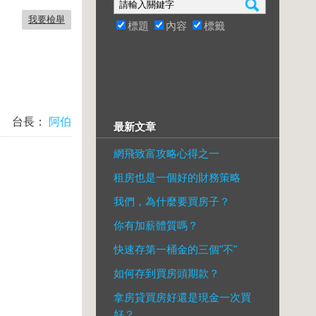
我要檢舉
標題
內容
標籤
台長：
阿伯
最新文章
網飛致富攻略心得之一
租房也是一個好的財務策略
我們，為什麼要買房子？
你有加薪體質嗎？
快速存第一桶金的三個"不"
如何存到買房頭期款？
拿房貸買房好還是現金一次買
好？