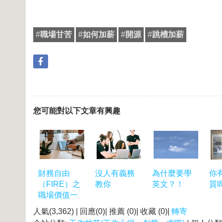
#
職場甘苦
#
如何加薪
#
開源
#
跳槽加薪
您可能對以下文章有興趣
財務自由
沒人有義務
為什麼要學
你
（FIRE）之
教你
英文？！
質
職場價值一
人氣(3,362) | 回應(0)| 推薦 (
0
)| 收藏 (
0
)|
轉寄