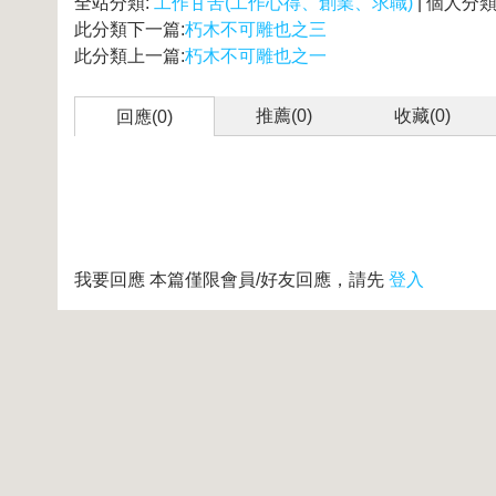
全站分類:
工作甘苦(工作心得、創業、求職)
| 個人分類
此分類下一篇:
朽木不可雕也之三
此分類上一篇:
朽木不可雕也之一
推薦(
0
)
收藏(
0
)
回應(0)
我要回應
本篇僅限會員/好友回應，請先
登入