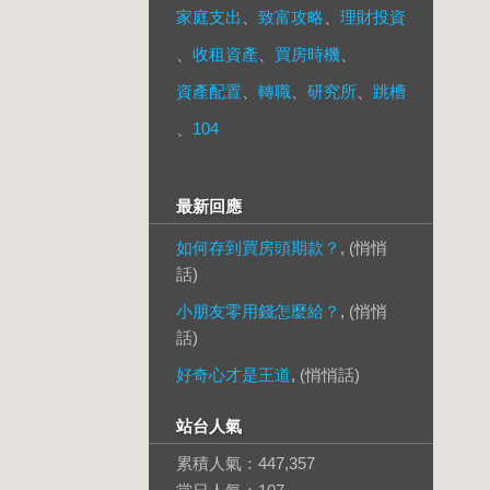
家庭支出
、
致富攻略
、
理財投資
、
收租資產
、
買房時機
、
資產配置
、
轉職
、
研究所
、
跳槽
、
104
最新回應
如何存到買房頭期款？
, (悄悄
話)
小朋友零用錢怎麼給？
, (悄悄
話)
好奇心才是王道
, (悄悄話)
站台人氣
累積人氣：
447,357