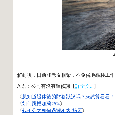
解封後，日前和老友相聚，不免俗地靠腰工作
A 君：公司有沒有進修課【
詳全文...
】
《
想知道退休後的財務狀況嗎？來試算看看！
《
如何跳槽加薪25%
》
《
包租公之如何過濾租客-摘要
》