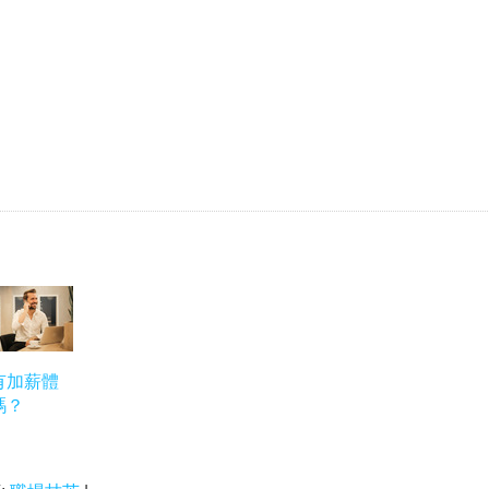
有加薪體
嗎？