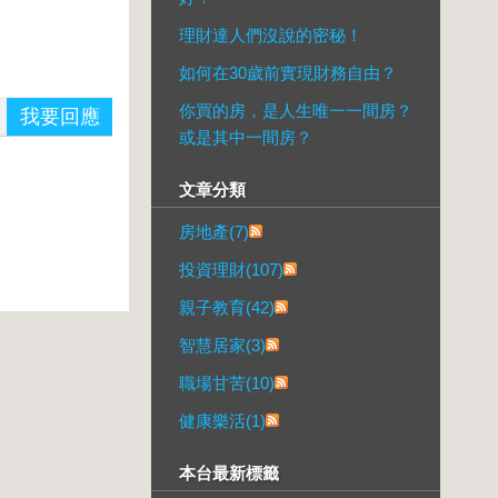
理財達人們沒說的密秘！
如何在30歲前實現財務自由？
你買的房，是人生唯一一間房？
我要回應
或是其中一間房？
文章分類
房地產(7)
投資理財(107)
親子教育(42)
智慧居家(3)
職場甘苦(10)
健康樂活(1)
本台最新標籤