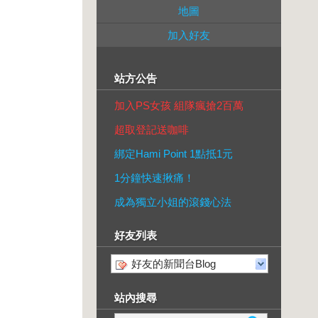
地圖
加入好友
站方公告
加入PS女孩 組隊瘋搶2百萬
超取登記送咖啡
綁定Hami Point 1點抵1元
1分鐘快速揪痛！
成為獨立小姐的滾錢心法
好友列表
好友的新聞台Blog
站內搜尋