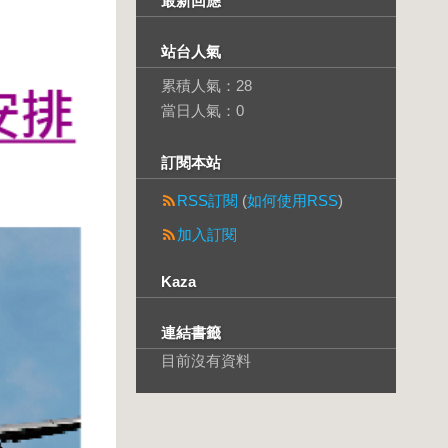
最新回應
站台人氣
累積人氣：
28
當日人氣：
0
訂閱本站
RSS訂閱
(
如何使用RSS
)
加入訂閱
Kaza
連結書籤
目前沒有資料