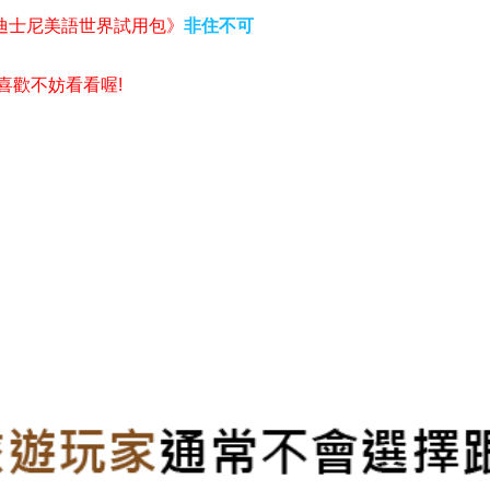
迪士尼美語世界試用包》
非住不可
樣喜歡不妨看看喔!