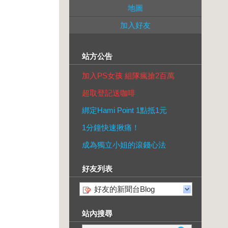
地圖
加入好友
站方公告
加入PS女孩 組隊瘋搶2百萬
超取登記送咖啡
綁定Hami Point 1點抵1元
1分鐘快速揪痛！
成為獨立小姐的滾錢心法
好友列表
好友的新聞台Blog
站內搜尋