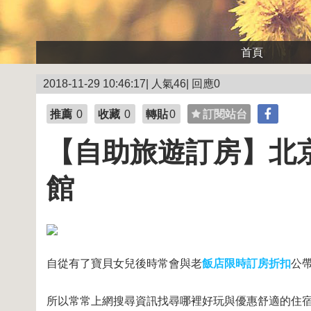
首頁
2018-11-29 10:46:17| 人氣46| 回應0
推薦
0
收藏
0
轉貼
0
訂閱站台
【自助旅遊訂房】北京
館
自從有了寶貝女兒後時常會與老
飯店限時訂房折扣
公
所以常常上網搜尋資訊找尋哪裡好玩與優惠舒適的住宿