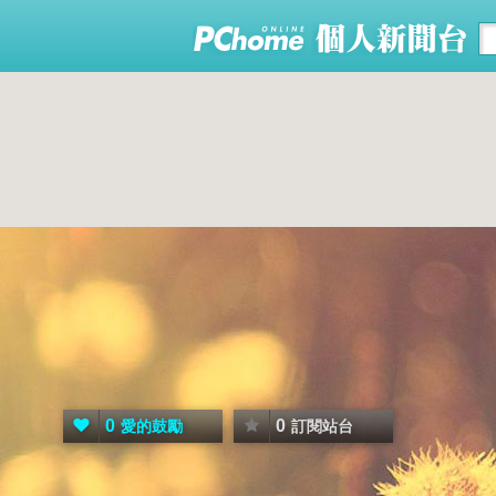
0
0
愛的鼓勵
訂閱站台