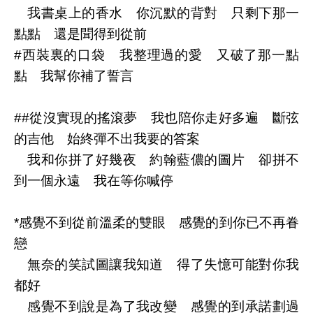
我書桌上的香水 你沉默的背對 只剩下那一
點點 還是聞得到從前
#西裝裏的口袋 我整理過的愛 又破了那一點
點 我幫你補了誓言
##從沒實現的搖滾夢 我也陪你走好多遍 斷弦
的吉他 始終彈不出我要的答案
我和你拼了好幾夜 約翰藍儂的圖片 卻拼不
到一個永遠 我在等你喊停
*感覺不到從前溫柔的雙眼 感覺的到你已不再眷
戀
無奈的笑試圖讓我知道 得了失憶可能對你我
都好
感覺不到說是為了我改變 感覺的到承諾劃過