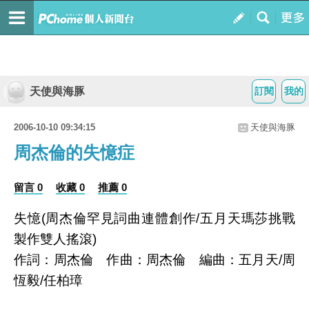
天使與海豚
訂閱
我的
2006-10-10 09:34:15
天使與海豚
周杰倫的失憶症
留言 0
收藏 0
推薦 0
失憶(周杰倫罕見詞曲連體創作/五月天瑪莎挑戰
製作雙人搖滾)
作詞：周杰倫 作曲：周杰倫 編曲：五月天/周
恆毅/任柏璋