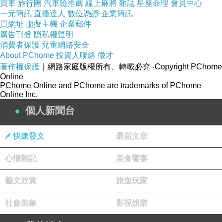
買車
旅行團
汽車險推薦
線上麻將
雜誌
星座命理
會員中心
一元簡訊
直播達人
數位憑證
企業簡訊
買網址
虛擬主機
企業郵件
廣告刊登
隱私權聲明
消費者保護
兒童網路安全
About PChome
投資人聯絡
徵才
著作權保護
｜網路家庭版權所有、轉載必究
‧Copyright PChome
Online
PChome Online and PChome are trademarks of PChome
Online Inc.
個人新聞台
快速發文
最新文章
心情雜記
美食饗宴
藝文欣賞
旅遊玩家
社會萬象
影視娛樂