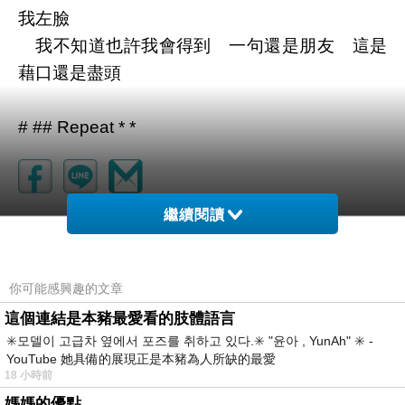
我左臉
我不知道也許我會得到 一句還是朋友 這是
藉口還是盡頭
# ## Repeat * *
繼續閱讀
你可能感興趣的文章
這個連結是本豬最愛看的肢體語言
✳️모델이 고급차 옆에서 포즈를 취하고 있다.✳️ "윤아 , YunAh" ✳️ -
YouTube 她具備的展現正是本豬為人所缺的最愛
18 小時前
媽媽的優點