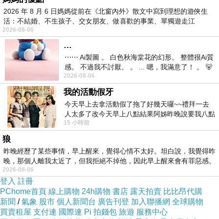
2026 年 8 月 6 日媽媽從前在《北窗內外》散文中寫到理想的遊俠生
活：不結婚、不生孩子、交女朋友、做喜歡的事業、單獨遊走江
2026-08-06
湖⋯⋯，
…
⋯⋯ Ai製圖 。 白色秋海棠花的幻形。 整體很Ai質
感。 不過我不討厭。 。 ... 嗯，我滿意了！ 。 🐻
2026-08-06
昨中
我的活動假牙
今天早上去拿活動假了拖了好幾天囉~~禮拜一去
人太多了改今天早上八點結果阿姊昨晚說要我八點
15 小時前
去西螺農會~回到莿桐都8點半多了
狼
昨晚經歷了某些事情，早上醒來，覺得心情不太好。坦白說，我覺得昨
晚，那個人離我太近了，但我拒絕不掉他，因此早上醒來會有罪惡感。
2026-08-06
登入
註冊
PChome首頁
線上購物
24h購物
書店
露天拍賣
比比昂代購
新聞
/
氣象
股市
個人新聞台
廣告刊登
加入聯播網
全球購物
買賣租屋
支付連
國際連
Pi 拍錢包
旅遊
服務中心