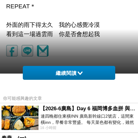
REPEAT＊
外面的雨下得太久 我的心感覺冷漠
看到這一場過雲雨 你是否會想起我
繼續閱讀
你可能感興趣的文章
【2026-6廣島】Day 6 福岡博多血拼 與機場接送少年司機深夜對談
連四晚都住東橫INN 廣島新幹線口2號店，這間東
橫inn，早餐非常豐盛。 每天菜色都有變化，雖然
16 小時前
看到工作人員拿出料理包加熱，但