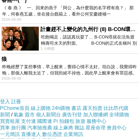
春燕---(一)
《 春 燕 》 一、回來的燕子 「阿公，為什麼我的名字裡有燕？」 那
年，何春燕五歲，坐在後台戲箱上，看外公何安慶縫補一
2026-08-06
計畫趕不上變化的九州行 (8) B-CON環球塔
吃飽喝足，該認真玩耍了… B-CON塔就在活魚迴
轉壽司水天的對面。 B-CON的正式名稱叫 別
3 小時前
狼
昨晚經歷了某些事情，早上醒來，覺得心情不太好。坦白說，我覺得昨
晚，那個人離我太近了，但我拒絕不掉他，因此早上醒來會有罪惡感。
2026-08-06
登入
註冊
PChome首頁
線上購物
24h購物
書店
露天拍賣
比比昂代購
新聞
/
氣象
股市
個人新聞台
廣告刊登
加入聯播網
全球購物
買賣租屋
支付連
國際連
Pi 拍錢包
旅遊
服務中心
買車
旅行團
汽車險推薦
線上麻將
雜誌
星座命理
會員中心
一元簡訊
直播達人
數位憑證
企業簡訊