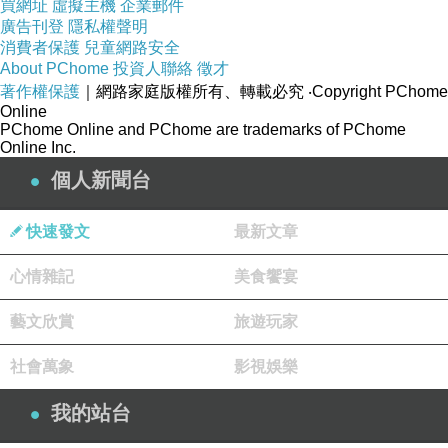
買網址
虛擬主機
企業郵件
廣告刊登
隱私權聲明
消費者保護
兒童網路安全
About PChome
投資人聯絡
徵才
著作權保護
｜網路家庭版權所有、轉載必究
‧Copyright PChome
Online
PChome Online and PChome are trademarks of PChome
Online Inc.
個人新聞台
快速發文
最新文章
心情雜記
美食饗宴
藝文欣賞
旅遊玩家
社會萬象
影視娛樂
我的站台