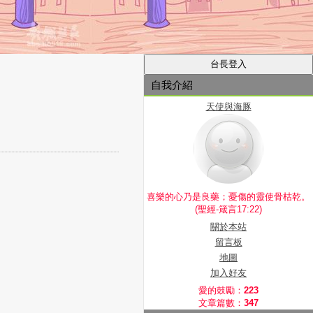
自我介紹
天使與海豚
喜樂的心乃是良藥；憂傷的靈使骨枯乾。
(聖經-箴言17:22)
關於本站
留言板
地圖
加入好友
愛的鼓勵：
223
文章篇數：
347