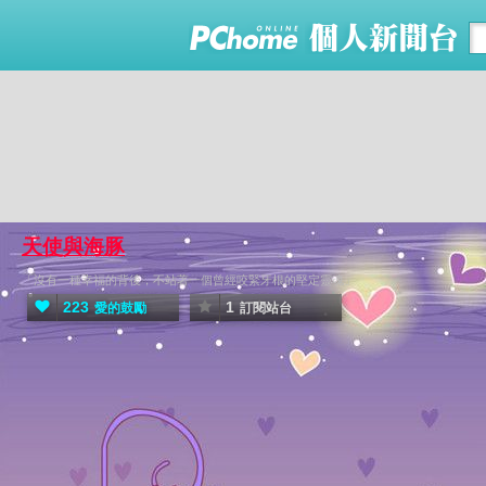
天使與海豚
「沒有一種幸福的背後，不站著一個曾經咬緊牙根的堅定靈魂」
223
1
愛的鼓勵
訂閱站台