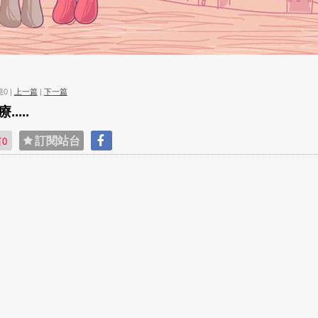
應0 |
上一篇
|
下一篇
....
貼
訂閱站台
0