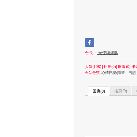
台長：
天使與海豚
人氣(198) | 回應(0)| 推薦 (
0
)| 收
全站分類:
心情日記(隨筆、日記
推薦(
0
)
回應(0)