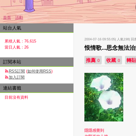
首頁
活動
站台人氣
2004-07-16 09:55:05| 人氣198| 回
累積人氣：
76,615
恨情歌...思念無法治療.
當日人氣：
26
推薦
收藏
轉
0
0
訂閱本站
RSS訂閱
(
如何使用RSS
)
加入訂閱
連結書籤
目前沒有資料
隱隱感覺到