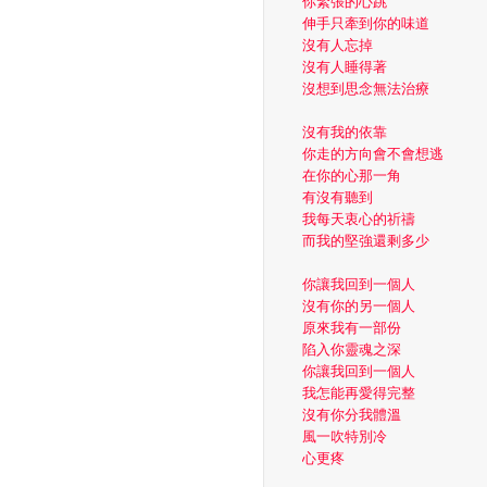
你緊張的心跳
伸手只牽到你的味道
沒有人忘掉
沒有人睡得著
沒想到思念無法治療
沒有我的依靠
你走的方向會不會想逃
在你的心那一角
有沒有聽到
我每天衷心的祈禱
而我的堅強還剩多少
你讓我回到一個人
沒有你的另一個人
原來我有一部份
陷入你靈魂之深
你讓我回到一個人
我怎能再愛得完整
沒有你分我體溫
風一吹特別冷
心更疼