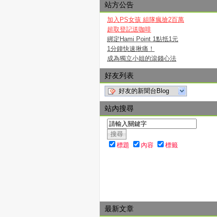
站方公告
加入PS女孩 組隊瘋搶2百萬
超取登記送咖啡
綁定Hami Point 1點抵1元
1分鐘快速揪痛！
成為獨立小姐的滾錢心法
好友列表
好友的新聞台Blog
站內搜尋
標題
內容
標籤
最新文章