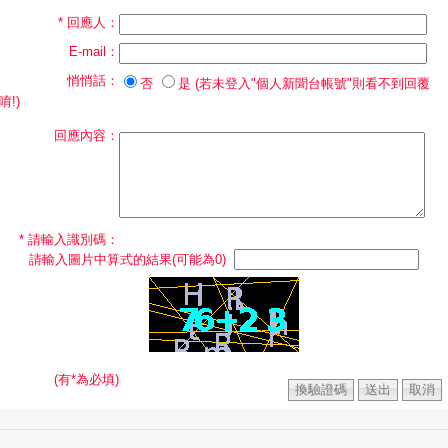
* 回應人：
E-mail：
悄悄話：
否
是 (若未登入"個人新聞台帳號"則看不到回覆
唷!)
回應內容：
* 請輸入識別碼：
請輸入圖片中算式的結果(可能為0)
(有*為必填)