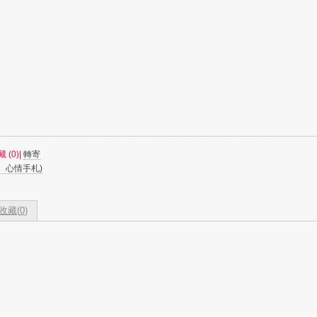
藏 (
0
)|
轉寄
、心情手札)
收藏(
0
)