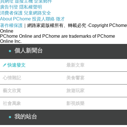
買網址
虛擬主機
企業郵件
廣告刊登
隱私權聲明
消費者保護
兒童網路安全
About PChome
投資人聯絡
徵才
著作權保護
｜網路家庭版權所有、轉載必究
‧Copyright PChome
Online
PChome Online and PChome are trademarks of PChome
Online Inc.
個人新聞台
快速發文
最新文章
心情雜記
美食饗宴
藝文欣賞
旅遊玩家
社會萬象
影視娛樂
我的站台