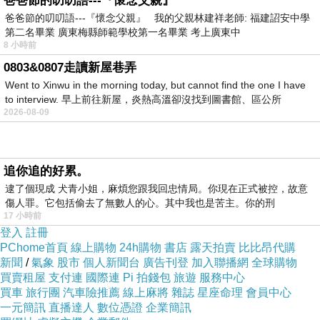
爸爸節的叨叨語---『懷念父親』
爸爸節的叨叨語---『懷念父親』 我的父親林建祥老師: 福建詔安中學
第二名畢業 廣東梅縣師範學校第一名畢業 考上廣東中
8 小時前
＊你比我幸福
0803&0807走讀新屋巷弄
因為你可以選擇
Went to Xinwu in the morning today, but cannot find the one I have
愛我或不愛我。
to interview. 早上前往新屋，炎熱高溫卻沒找到圖書館、區公所
而我只能選擇愛你或更愛你....＊
2026-08-09
追你追的好累。
逮了個現成 犬青小姐，麻煩您跟我回忠情局。你現在正式被控，故意
傷人罪。它包括偷去了無數人的心。其中我也是苦主。你的刑
17 小時前
登入
註冊
PChome首頁
線上購物
24h購物
書店
露天拍賣
比比昂代購
新聞
/
氣象
股市
個人新聞台
廣告刊登
加入聯播網
全球購物
買賣租屋
支付連
國際連
Pi 拍錢包
旅遊
服務中心
買車
旅行團
汽車險推薦
線上麻將
雜誌
星座命理
會員中心
一元簡訊
直播達人
數位憑證
企業簡訊