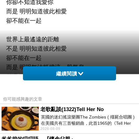
你卻不知道我愛你
而是 明明知道彼此相愛
卻不能在一起
世界上最遙遠的距離
不是 明明知道彼此相愛
卻不能在一起
而是 明明無法抵擋這一股氣息
繼續閱讀
卻還得故意裝作毫不在意
世界上最遙遠的距離
你可能感興趣的文章
不是 明明無法抵擋這一股氣息
老歌亂談(1322)Tell Her No
卻還得故意裝作毫不在意
英國的迷幻搖滾樂團The Zombies ( 殭屍合唱團 )
而是 用自己冷漠的心
在美國共有三首暢銷曲，此首1965的《Tell Her
2026-08-09
No》即為其中之一，在告示牌百大單曲
對愛你的人 所築起的一道溝渠