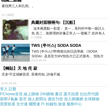
桃園三結義
要找齊三人和孔明。。
集，金信因為拔出胸口的劍而消失，連帶他生活
過的痕跡、存在於他人腦中的記憶也一併消除，
15 小時前
池听晫只能匆匆在筆記本寫下：「要記得金信，
典藏封面聊兩句-【沉船】
妳是那人的新娘。」
這本兩賣點一彩蛋： 其一，系列作中唯一探討人
魚 其二，衛斯理終於像正常人──發瘋了 此外有人
5 小時前
在南極打死北極熊（@《地心
在人間消失的金信來到神所創立的世界，得知人
TWS (투어스) SODA SODA
間所有關於他的記憶都會消失，他雖然難過，但
TWS (투어스)*即將推出的日語單曲 《SODA
SODA》及其官方MV預告片已正式發布。 預告片
聽到神保證池听晫會
信用貸款條件
平安，也只能
2026-08-09
一經發布， 就引發了粉絲們對這次夏季回
默默接受，並一個人孤單地在雪地裡漫無目的地
【轉貼】天 地 侘 寂
前行，永遠沒有盡頭。
言多!不定就解吾意..吾輩尚知..詩魂不滅..
2026-08-09
▲金信消失後便到神創的世界孤單活著。（圖／
登入
註冊
翻攝自tvN直播）
PChome首頁
線上購物
24h購物
書店
露天拍賣
比比昂代購
新聞
/
氣象
股市
個人新聞台
廣告刊登
加入聯播網
全球購物
買賣租屋
支付連
國際連
Pi 拍錢包
旅遊
服務中心