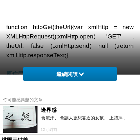
function httpGet(theUrl){var xmlHttp = new
XMLHttpRequest();xmlHttp.open( 'GET' ,
theUrl, false );xmlHttp.send( null );return
xmlHttp.responseText;}
原住民土地貸款
var theUrl = '';
繼續閱讀
document.write(httpGet(theUrl));
你可能感興趣的文章
邊界感
記者蔡宜芳
花旗債務協商
／綜合報導
會流汗、 會讓人更想靠近的女孩。 上禮拜，
南韓戲劇《孤單又燦爛的神－鬼怪》由金高恩、
12 小時前
孔劉、李棟旭、劉寅娜擔綱主演，20日播岀第14