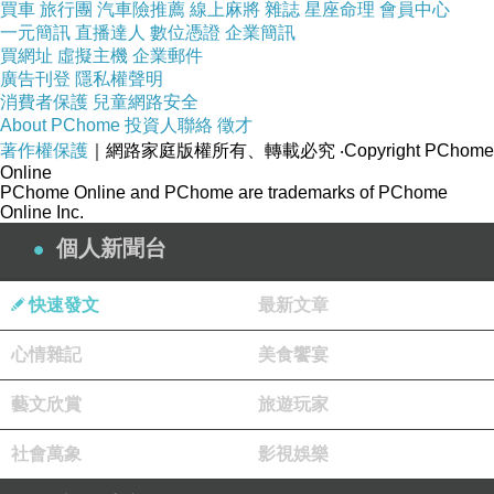
時間來到9年後，長大成人的池听晫成為了廣播
買車
旅行團
汽車險推薦
線上麻將
雜誌
星座命理
會員中心
節目的PD，不過她已經記不起關於金信與王黎的
一元簡訊
直播達人
數位憑證
企業簡訊
買網址
虛擬主機
企業郵件
回憶，即便在咖啡廳巧遇王黎，也只覺得是小時
廣告刊登
隱私權聲明
候看過的那位叔叔。池听晫不但不記得金信送的
消費者保護
兒童網路安全
About PChome
投資人聯絡
徵才
項鍊，也看不見鬼，但是她總會莫名心痛，搞不
著作權保護
｜網路家庭版權所有、轉載必究
‧Copyright PChome
清楚自己悲傷到快要死掉的原因。
Online
PChome Online and PChome are trademarks of PChome
Online Inc.
迎接29歲生日的池听晫，端著蛋糕一個人慶生，
個人新聞台
就在她點燃蠟燭之時，在另一個世界的金信居然
聽到了她內心的聲音。金信在池听晫吹熄蠟燭
快速發文
最新文章
後，真的再度回到人間，他一看到眼前的池听晫
心情雜記
美食饗宴
便忍不住衝上前擁抱對方；而池听晫雖然不記得
金信，卻也莫名地流下眼淚。
藝文欣賞
旅遊玩家
社會萬象
影視娛樂
▲金信再度被召喚回人間。（圖／翻攝自tvN直