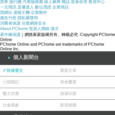
買車
旅行團
汽車險推薦
線上麻將
雜誌
星座命理
會員中心
一元簡訊
直播達人
數位憑證
企業簡訊
買網址
虛擬主機
企業郵件
廣告刊登
隱私權聲明
消費者保護
兒童網路安全
About PChome
投資人聯絡
徵才
著作權保護
｜網路家庭版權所有、轉載必究
‧Copyright PChome
Online
PChome Online and PChome are trademarks of PChome
Online Inc.
個人新聞台
快速發文
最新文章
心情雜記
美食饗宴
今日更新的
熱門文章前20
。
藝文欣賞
旅遊玩家
社會萬象
影視娛樂