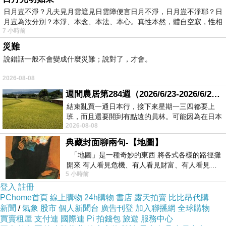
日月豈不淨？凡夫見月雲遮見日雲障便言日月不淨，日月豈不淨耶？日
月豈為汝分別？本淨、本念、本法、本心。真性本然，體自空寂，性相
7 小時前
災難
說錯話一般不會變成什麼災難；說對了，才會。
2026-08-08
週間農居第284週（2026/6/23-2026/6/24) 夏至 金黃稻浪洋溢豐收喜悅
結束亂買一通日本行，接下來星期一三四都要上
班，而且還要開到有點遠的員林。可能因為在日本
2026-08-08
花不少錢，星期一出門上班時，心裡沒有一
典藏封面聊兩句-【地圖】
「地圖」是一種奇妙的東西 將各式各樣的路徑攤
開來 有人看見危機、有人看見財富、有人看見…
5 小時前
從中可以發掘出不同的
登入
註冊
PChome首頁
線上購物
24h購物
書店
露天拍賣
比比昂代購
新聞
/
氣象
股市
個人新聞台
廣告刊登
加入聯播網
全球購物
買賣租屋
支付連
國際連
Pi 拍錢包
旅遊
服務中心