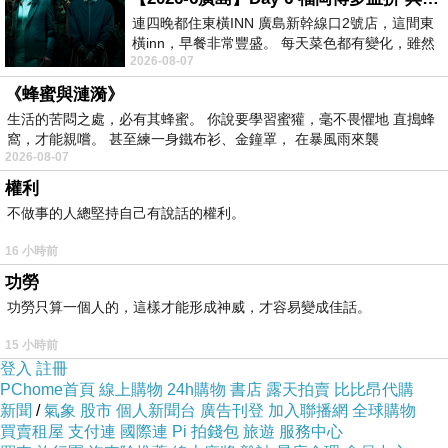
連四晚都住東橫INN 廣島新幹線口2號店，這間東
橫inn，早餐非常豐盛。 每天菜色都有變化，雖然
2026-08-07
看到工作人員拿出料理包加熱，但
《蜂蜜與漣漪》
生活的苦悶之處，必有其蜂蜜。 你說要學習蜜獾，毫不畏懼地 直搗蜂
窩，才能親嚐。 甚至練一身鐵布衫、金鐘罩， 在暴風雨來襲
2026-08-07
權利
不做事的人總堅持自己有說話的權利。
16 小時前
功勞
功勞只算一個人的，這樣才能形成神威，才容易變成佳話。
15 小時前
登入
註冊
PChome首頁
線上購物
24h購物
書店
露天拍賣
比比昂代購
新聞
/
氣象
股市
個人新聞台
廣告刊登
加入聯播網
全球購物
買賣租屋
支付連
國際連
Pi 拍錢包
旅遊
服務中心