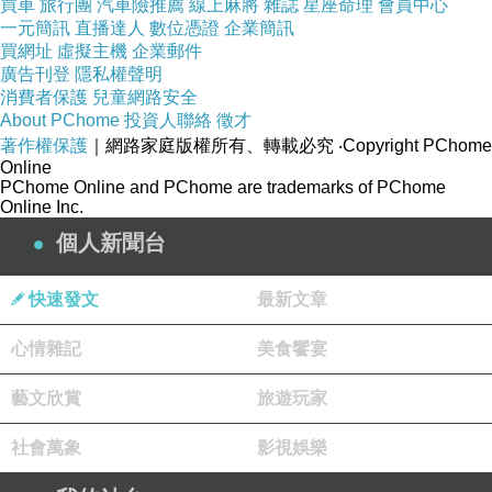
買車
旅行團
汽車險推薦
線上麻將
雜誌
星座命理
會員中心
一元簡訊
直播達人
數位憑證
企業簡訊
買網址
虛擬主機
企業郵件
廣告刊登
隱私權聲明
消費者保護
兒童網路安全
About PChome
投資人聯絡
徵才
著作權保護
｜網路家庭版權所有、轉載必究
‧Copyright PChome
Online
PChome Online and PChome are trademarks of PChome
Online Inc.
個人新聞台
快速發文
最新文章
心情雜記
美食饗宴
藝文欣賞
旅遊玩家
社會萬象
影視娛樂