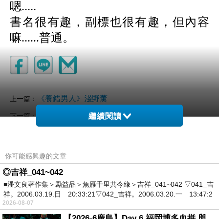
嗯.....
書名很有趣，副標也很有趣，但內容
嘛......普通。
《養錯男人》淺野薰
上一篇：
《膽大打更妹》葉雙
下一篇：
繼續閱讀
你可能感興趣的文章
◎吉祥_041~042
■潘文良著作集＞勵益品＞魚雁千里共今緣＞吉祥_041~042 ▽041_吉
祥。2006.03.19.日 20:33:21▽042_吉祥。2006.03.20.一 13:47:2
2026-08-07
【2026-6廣島】Day 6 福岡博多血拼 與機場接送少年司機深夜對談