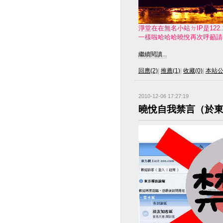
淨堂在在無名小站ㄉIP是122
一樣啦哈哈哈曉悅再次呼籲請各
繼續閱讀...
回應(2)
|
推薦(1)
|
收藏(0)
|
本站
2010-12-06 17:27:19
曉悅自我禁言（於