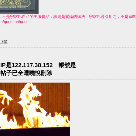
轉貼：不是宗喀巴自己的主張轉貼：該處是鬘論的講法，宗喀巴是引用之，不是宗
m/question/quest...
辯正篇
122.117.38.152 帳號是
所有帖子已全遭曉悅刪除