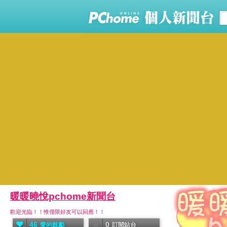
暖暖曉悅pchome新聞台
歡迎光臨！！惟僅限好友可以回應！！
46
0
愛的鼓勵
訂閱站台