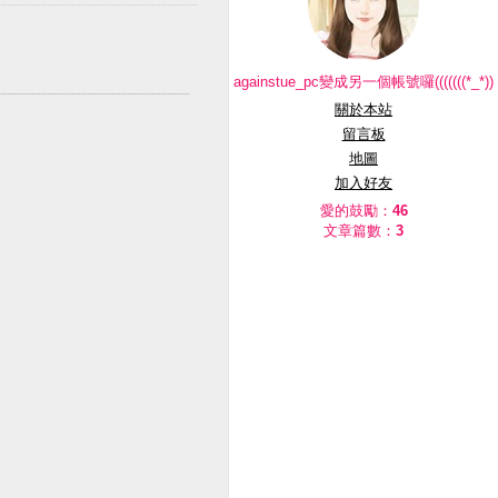
againstue_pc變成另一個帳號囉(((((((*_*))
關於本站
留言板
地圖
加入好友
愛的鼓勵：
46
文章篇數：
3