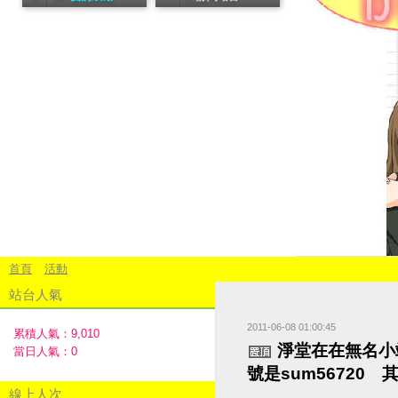
首頁
活動
站台人氣
2011-06-08 01:00:45
累積人氣：
9,010
淨堂在在無名小站ㄉ
當日人氣：
0
號是sum56720
線上人次