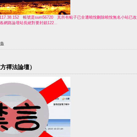
.117.38.152 帳號是sum56720 其所有帖子已全遭曉悅刪除曉悅無名小
網路論壇站長絕對要封鎖122...
公告
東方禪法論壇）