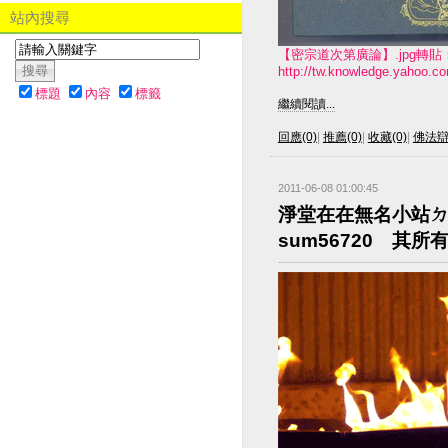
站內搜尋
【密宗道次第廣論】.jpg
http://tw.knowledge.yahoo.co
標題
內容
標籤
繼續閱讀...
回應(0)
|
推薦(0)
|
收藏(0)
|
佛法
2011-06-08 01:00:45
淨堂在在無名小站ㄉIP是
sum56720 其