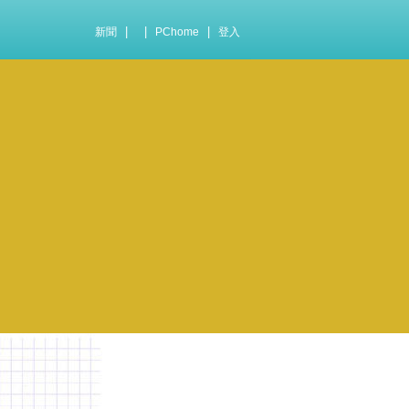
|
|
|
新聞
PChome
登入