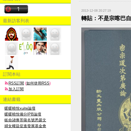
2013-12-08 20:27:19
轉貼：不是宗喀巴
最新訪客列表
訂閱本站
RSS訂閱
(
如何使用RSS
)
加入訂閱
連結書籤
暖暖曉悅xuite論壇
暖暖曉悅備分IPB論壇
皈命諸佛菩薩名號悉曇文
婦女權益促進發展基金會