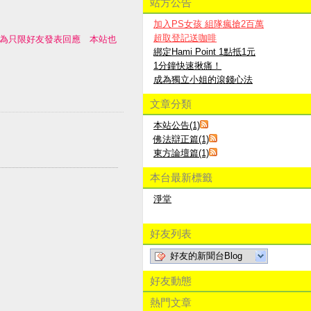
站方公告
加入PS女孩 組隊瘋搶2百萬
超取登記送咖啡
站已改為只限好友發表回應 本站也
綁定Hami Point 1點抵1元
1分鐘快速揪痛！
成為獨立小姐的滾錢心法
文章分類
本站公告(1)
佛法辯正篇(1)
東方論壇篇(1)
本台最新標籤
淨堂
好友列表
好友的新聞台Blog
好友動態
熱門文章