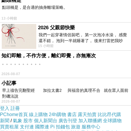
點頭稱是
員不禁質疑：「你是要害死小孩子嗎？」☆少一
點頭稱是，是合適的抽身離場策略。
份毒品就多一份健康，自由時報提醒您遠離毒品
13 小時前
☆
2026 父親節快樂
我們一起穿著情侶裝吧， 第一次泡冷水澡， 感覺
還不錯， 泡到一半就睡著了， 後來打雷把我吵
15 小時前
醒， 手
知幻即離，不作方便，離幻即覺，亦無漸次
。。。。。。。。。。
2026-08-07
一對一英文家教班
打工渡假 英文
小記事
早上禱告完翻聖經 加拉太書2 與福音的真理不合 就在眾人面前
對磯法說
2026-08-07
登入
註冊
PChome首頁
線上購物
24h購物
書店
露天拍賣
比比昂代購
新聞
/
氣象
股市
個人新聞台
廣告刊登
加入聯播網
全球購物
買賣租屋
支付連
國際連
Pi 拍錢包
旅遊
服務中心
▲川普就職前夕，直升機不斷在白宮上空盤旋。