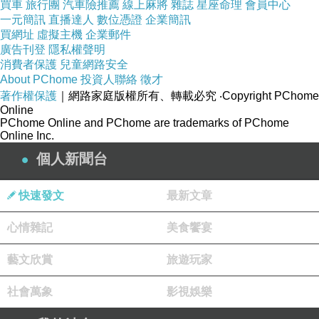
買車
旅行團
汽車險推薦
線上麻將
雜誌
星座命理
會員中心
（圖／記者董美琪攝）
一元簡訊
直播達人
數位憑證
企業簡訊
買網址
虛擬主機
企業郵件
廣告刊登
隱私權聲明
國際中心／綜合報導
消費者保護
兒童網路安全
About PChome
投資人聯絡
徵才
著作權保護
｜網路家庭版權所有、轉載必究
‧Copyright PChome
美國候任總統川普（Donald Trump）預計20日
Online
PChome Online and PChome are trademarks of PChome
在華盛頓正式上任，但民調卻創下40年來新低。
Online Inc.
警方預估，齊聚現場的支持和反對群眾總計將多
個人新聞台
達90萬人，目前已備妥2萬8千名安全人員和各項
設施，若場面失控，很可能會進行大規模逮捕，
快速發文
最新文章
以維持現場秩序。
心情雜記
美食饗宴
綜合外媒報導，華府市中心週圍8平方公里已佈
藝文欣賞
旅遊玩家
置長達數公里的圍籬、路障、街道柵欄、裝滿砂
社會萬象
影視娛樂
石的卡車等障礙，成為「安全封鎖區」；因為目
前已經有30個團體的申請獲得許可，大型抗議團