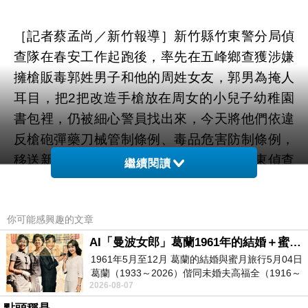
［記者蔡孟尚／新竹報導］新竹縣竹東警分局偵
查隊在春安工作起跑後，率先在五峰鄉查獲涉嫌
擁槍販毒郭姓男子和他的周姓女友，郭男為掩人
耳目，把2把改造手槍放在周女的小兒子幼稚園
書包裡，仍被細心警員找出來，今天將他們依違
反槍砲彈藥刀械管制條例、毒品危害防制條例，
移送新竹地檢署偵辦。警方說，去年底竹東偵查
繼續閱讀
隊接連查獲多起山老鼠及毒品案件，經過不斷的
跟監追緝及向上溯源，鎖定有多項毒品、槍砲等
你可能感興趣的文章
前科的55歲郭男涉有重嫌，並於19日在周女的五
峰山區家中逮捕2人，當場先是起出安非他命及
AI「曼波女郎」葛蘭1961年的結婚＋蜜月旅行 #戀上老電影 #葛蘭 #粟子
1961年5月至12月 葛蘭的結婚與蜜月旅行5月04日
海洛因等毒品18公克外，接著又在周女小兒子的
葛蘭（1933～2026）偕同未婚夫高福全（1916～
幼稚園書包裡查獲2把改造手槍及10多發子彈半
2026-08-07
2004）乘郵輪赴倫敦6月15日於英國倫敦St.S
成品。郭男在幼童書包裡藏槍的作法，讓在場警