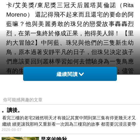
卡/艾美獎/東尼獎三冠天后麗塔莫倫諾（Rita
Moreno） 還記得飛不起來而且還宅的要命的阿
藍嘛？他與美麗勇敢的珠兒的戀愛故事轟轟烈
烈，在第­一集終於修成正果，抱得美人歸！ 【里
約大冒險2】中阿藍、珠兒與他們的三隻新生幼
鳥，原本過著安靜平凡的日子，但珠兒­決定孩子
們應該要回到叢林學習如何去體驗身為一隻鳥應
有的生活，堅持全家冒險進入亞馬­遜流域；儘管
繼續閱讀
阿藍努力學著適應新環境，但遇上難搞的岳父大
人以及不時要防範耐久的報復­，這接踵而來的挑
戰阿藍一家人將如何面對！？ 【里約大冒險2】
你可能感興趣的文章
不僅網羅第一集的超人氣角色，卡司陣容上又再
。讀後。
更壯大，特別加入了重量­級「新血」包含安迪賈
看完三樓的老宅2雖然明天才有後記其實中間到第三集有停更幾天才又
繼續 續更讓我那時又重新看一次因為三樓寫的故事 都需要沉浸且要帶
西亞、葛萊美獎最佳男歌手「火星人」布魯諾、
2026-08-07
有
東尼獎得主克莉絲汀­肯諾維斯、奧斯卡/艾美獎/
早來的晚秋