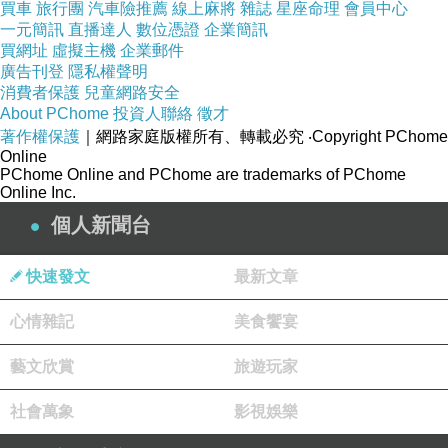
'>visvim fbt seminole jp</a>
買車
旅行團
汽車險推薦
線上麻將
雜誌
星座命理
會員中心
<a href='
http://www.shoppingsunday.pw/139.html
一元簡訊
直播達人
數位憑證
企業簡訊
'>ugg australia hk</a>
買網址
虛擬主機
企業郵件
廣告刊登
隱私權聲明
消費者保護
兒童網路安全
About PChome
投資人聯絡
徵才
著作權保護
｜網路家庭版權所有、轉載必究
‧Copyright PChome
Online
PChome Online and PChome are trademarks of PChome
Online Inc.
個人新聞台
快速發文
最新文章
心情雜記
美食饗宴
藝文欣賞
旅遊玩家
社會萬象
影視娛樂