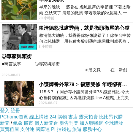
東尼獎三冠天后麗塔莫倫諾等，音樂部份更延攬
早來的晚秋 盛暑在 颱風亂舞的季節裡 下著太陽
雨 立秋來了 清晨的微風 帶著淡淡的秋意襲人 一
歌手加奈兒夢­奈與「The Wondaland Arts
20 小時前
下子 又被赤
Society」樂團共襄盛舉。
賴清德怒批盧秀燕，就是徹頭徹尾的心虛
賴清德大總統，我覺得你好像說錯了！你在台中替
何欣純輔選，用各種尖酸刻薄的說詞批判盧秀燕，
3 小時前
罵她施政滿意度輸給陳其邁，甚至還說盧
◎專家與頭銜
■寓言故事 ◎專家與頭銜
⊕潘文良 在「新創
2026-08-07
之谷」裡——
小護師番外章78 > 福慧雙修 年輕卻有個老靈魂 ㄑ金剛經〉podcast
115.6.7 ( 同步存小護師番外章78 感恩日記-今天
心裡特別的感動,因為選課燒腦,line A梳爬, 上完失
2026-08-07
智課的她,特來傾
thgf
登入
註冊
2014-04-14 09:54:41
PChome首頁
線上購物
24h購物
書店
露天拍賣
比比昂代購
<a
新聞
/
氣象
股市
個人新聞台
廣告刊登
加入聯播網
全球購物
href='
http://www.shoppingsunday.pw/138.html
買賣租屋
支付連
國際連
Pi 拍錢包
旅遊
服務中心