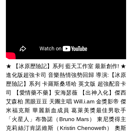
★ 【冰原歷險記】系列 藍天工作室 最新創作! ★
進化版超強卡司 音樂熱情強勢回歸 導演:【冰原
歷險記】系列 卡羅斯桑塔哈 英文版 超強配音卡
司 【愛情藥不藥】安海瑟薇 【出神入化】傑西
艾森柏 黑眼豆豆 天團主唱 Will.i.am 金獎影帝 傑
米福克斯 華麗新血成員 葛萊美獎最佳男歌手
「火星人」布魯諾（Bruno Mars） 東尼獎得主
克莉絲汀肯諾維斯（Kristin Chenoweth） 奧斯