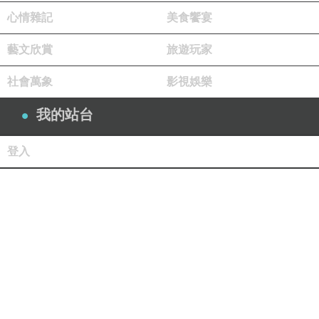
心情雜記
美食饗宴
藝文欣賞
旅遊玩家
社會萬象
影視娛樂
我的站台
登入