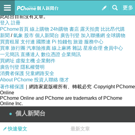
快譯通
訂閱
我的
此站台目前沒有文章。
登入
註冊
PChome首頁
線上購物
24h購物
書店
露天拍賣
比比昂代購
新聞
/
氣象
股市
個人新聞台
廣告刊登
加入聯播網
全球購物
買賣租屋
支付連
國際連
Pi 拍錢包
旅遊
服務中心
買車
旅行團
汽車險推薦
線上麻將
雜誌
星座命理
會員中心
一元簡訊
直播達人
數位憑證
企業簡訊
買網址
虛擬主機
企業郵件
廣告刊登
隱私權聲明
消費者保護
兒童網路安全
About PChome
投資人聯絡
徵才
著作權保護
｜網路家庭版權所有、轉載必究
‧Copyright PChome
Online
PChome Online and PChome are trademarks of PChome
Online Inc.
個人新聞台
快速發文
最新文章