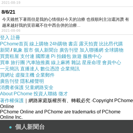
2021-08-19
8/6/21
今天雖然下著雨但是我的心情很好今天的治療 也很順利主治還誇讚 有
越來越好我的笑容藏不住中西合併的治療...
2021-08-06
登入
註冊
PChome首頁
線上購物
24h購物
書店
露天拍賣
比比昂代購
新聞
/
氣象
股市
個人新聞台
廣告刊登
加入聯播網
全球購物
買賣租屋
支付連
國際連
Pi 拍錢包
旅遊
服務中心
買車
旅行團
汽車險推薦
線上麻將
雜誌
星座命理
會員中心
一元簡訊
直播達人
數位憑證
企業簡訊
買網址
虛擬主機
企業郵件
廣告刊登
隱私權聲明
消費者保護
兒童網路安全
About PChome
投資人聯絡
徵才
著作權保護
｜網路家庭版權所有、轉載必究
‧Copyright PChome
Online
PChome Online and PChome are trademarks of PChome
Online Inc.
個人新聞台