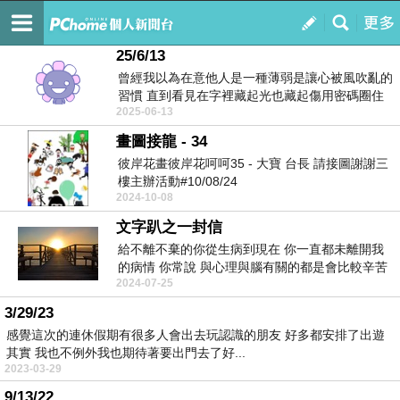
低喃
訂閱
我的
25/6/13
曾經我以為在意他人是一種薄弱是讓心被風吹亂的
習慣 直到看見在字裡藏起光也藏起傷用密碼圈住
2025-06-13
一片...
畫圖接龍 - 34
彼岸花畫彼岸花呵呵35 - 大寶 台長 請接圖謝謝三
樓主辦活動#10/08/24
2024-10-08
文字趴之一封信
給不離不棄的你從生病到現在 你一直都未離開我
的病情 你常說 與心理與腦有關的都是會比較辛苦
2024-07-25
你的理解 ...
3/29/23
感覺這次的連休假期有很多人會出去玩認識的朋友 好多都安排了出遊
其實 我也不例外我也期待著要出門去了好...
2023-03-29
9/13/22