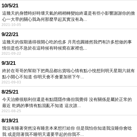
10/5/21
這幾天的身體時好時壞天氣的稍稍轉變始終還是有些小影響謝謝你的擔
心一大早的關心我為何那麼早起其實沒有為...
2021-10-05
9/22/21
這幾天的假期過得很開心吃的也多 月亮也圓雖然我們有許多想做的事
情但是也不急於在這時候有時候窩在家裡也...
2021-09-22
9/3/21
終於在哥哥的幫助下把商品都出貨啦心情有點小悅想到明天星期六就有
點小開心不知道 你明天會不會要加班下午...
2021-09-03
8/25/21
今天治療很順利但還是有點隱隱作痛但我覺得 沒有關係是屬於正常的
最近 乾媽的事情有點混亂不知道 這次誰...
2021-08-25
8/19/21
我沒有睡著突然沒有睡意本來想打給你 但是我怕你知道我沒睡你會唸
我 或是陪著我不睡明天還要早起的你我不...