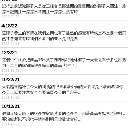
記得之前認識那群人是從三樓台長那邊開始慢慢開始對那群人關注一篇
篇日記關注一篇篇日常關注一篇篇生活有時...
2022-09-13
4/18/22
這陣子發生的事情在我們之間也有了豁然的感覺有時候是不是要一個突
然才會知道有時我們所看到的並不是都是自...
2022-04-18
12/8/21
這個中午終於把商品都出貨了謝謝你特地休假了一天最近單子多也許遇
到十二月的購物節許多節日的商品 都推了...
2021-12-08
10/22/21
天氣越來越冷了今天的我 起的很早看著外面的天氣還是下著雨希望你
今天上班要注意安全也要保暖今天的早起是...
2021-10-22
10/12/21
假期這幾天雨下的很多在家影片看的也多早上用著商品有點累也許明天
要治療所以不想把事情拖到明天你雖然會碎...
2021-10-12