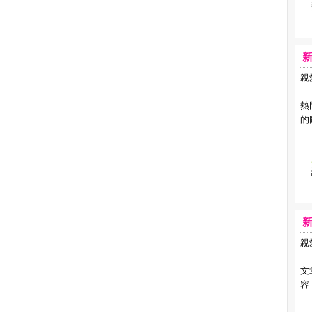
新
親
恭
熱
的
新
親
恭
文
容