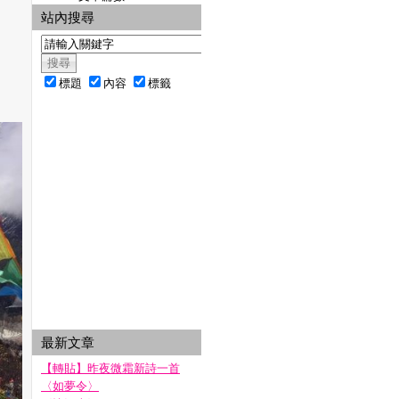
站內搜尋
標題
內容
標籤
最新文章
【轉貼】昨夜微霜新詩一首
〈如夢令〉