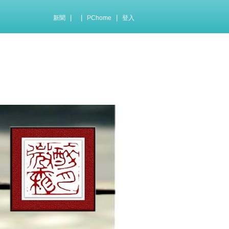
|
|
|
新聞
PChome
登入