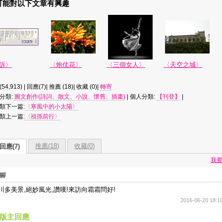
可能對以下文章有興趣
訴〉
〈炮仗花〉
〈三個女人〉
〈天空之城〉
54,913) | 回應(7)| 推薦 (
18
)| 收藏 (
0
)|
轉寄
分類:
圖文創作(詩詞、散文、小說、懷舊、插畫)
| 個人分類:
【刊登】
|
類下一篇:
〈寒風中的小太陽〉
類上一篇:
〈祖孫前行〉
推薦(
18
)
收藏(
0
)
回應(7)
我
腳
川多美景,絕妙風光,讚嘆!來訪向霜霜問好!
2016-06-20 18:1
版主回應