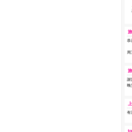
恭
周
謝
晚
有
t