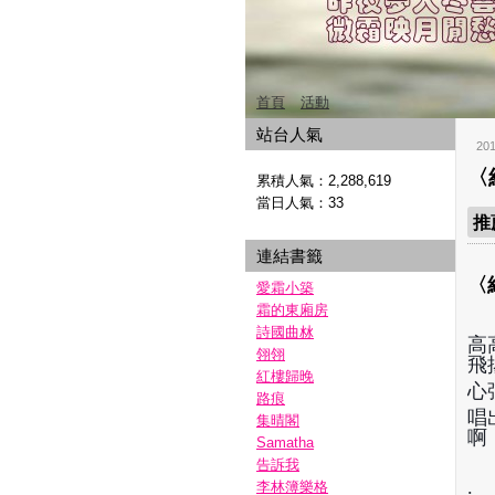
首頁
活動
站台人氣
20
〈
累積人氣：
2,288,619
當日人氣：
33
推
連結書籤
〈
愛霜小築
霜的東廂房
詩國曲沝
高
翎翎
飛
紅樓歸晚
心
路痕
唱
集晴閣
啊
Samatha
告訴我
.
李林簿樂格