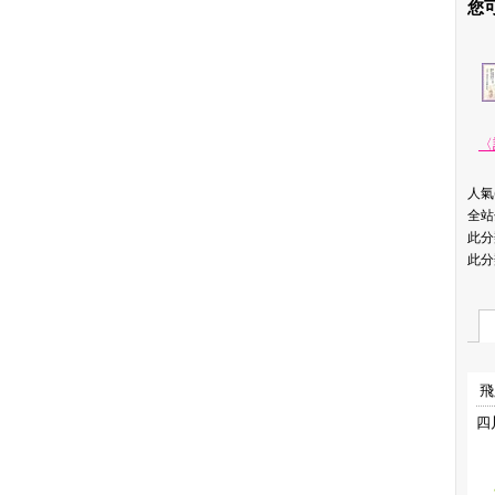
您
〈
人氣(
全站
此分
此分
飛
四