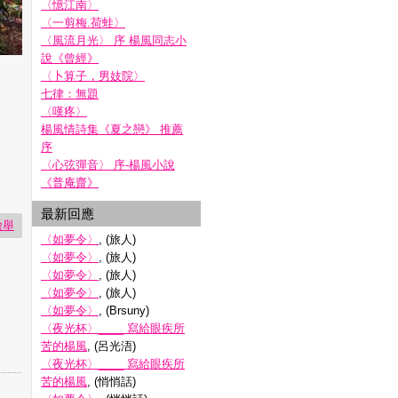
〈憶江南〉
〈一剪梅.荷蛙〉
〈風流月光〉 序 楊風同志小
說《曾經》
〈卜算子，男妓院〉
七律：無題
〈嘆疼〉
楊風情詩集《夏之戀》 推薦
序
〈心弦彈音〉 序-楊風小說
《普庵齋》
最新回應
檢舉
〈如夢令〉
, (旅人)
〈如夢令〉
, (旅人)
〈如夢令〉
, (旅人)
〈如夢令〉
, (旅人)
〈如夢令〉
, (Brsuny)
〈夜光杯〉____ 寫給眼疾所
苦的楊風
, (呂光浯)
〈夜光杯〉____ 寫給眼疾所
苦的楊風
, (悄悄話)