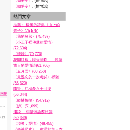
〈如夢令〉
, (悄悄話)
〈如夢令〉
, (悄悄話)
熱門文章
推薦： 楊風的詩集《山上的
孩子》(75,575)
〈我的舅舅〉(75,497)
〈小王子裡傳遞的愛情〉
(72,604)
〈情婦〉(70,770)
花間紅樓，暗香歸晚 ── 悅讀
旅人的愛情詩(61,706)
〈五月雪〉(60,268)
〈最難忘的一次考試〉‧續篇
(56,620)
隨筆，紅樓夢八十回後
要回應
(56,344)
〈經幡飄揚〉(54,912)
〈訴〉(51,099)
淺談──李清照論蘇軾詞
6:13
(50,349)
〈淺談，愛情〉(48,455)
《半箋尺素》__微霜的第三本