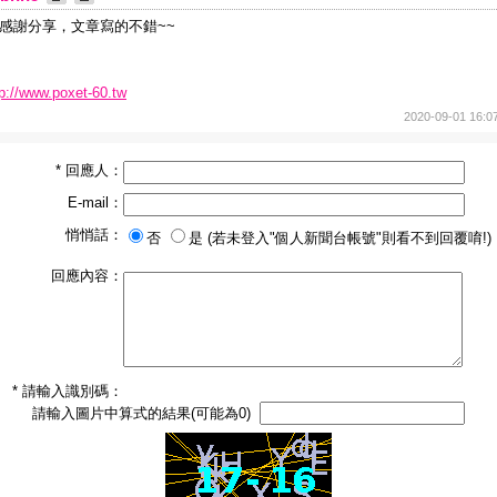
~感謝分享，文章寫的不錯~~
tp://www.poxet-60.tw
2020-09-01 16:0
* 回應人：
E-mail：
悄悄話：
否
是 (若未登入"個人新聞台帳號"則看不到回覆唷!)
回應內容：
* 請輸入識別碼：
請輸入圖片中算式的結果(可能為0)