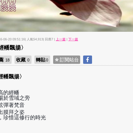
16-06-20 09:51:16| 人氣54,913| 回應7 |
上一篇
|
下一篇
經幡飄揚〉
薦
收藏
轉貼
訂閱站台
18
0
0
經幡飄揚〉
高的經幡
揚於雪域之旁
弦彈著梵音
出膜拜之姿
，珍惜這修行的時光