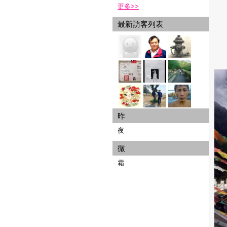
更多
>>
最新訪客列表
昨
夜
微
霜