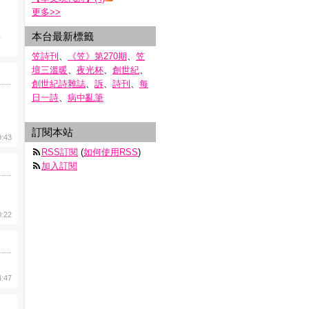
更多
>>
本台最新標籤
1
笠詩刊
、
《笠》第270期
、
笠
壇三溫暖
、
夜光杯
、
創世紀
、
創世紀詩雜誌
、
訴
、
詩刊
、
每
日一詩
、
病中亂筆
訂閱本站
9:43
RSS訂閱
(
如何使用RSS
)
加入訂閱
0:22
4:47