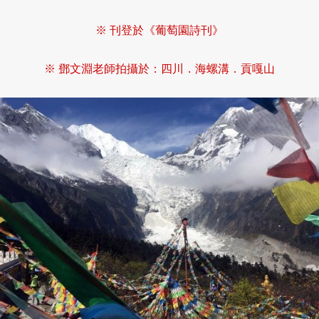
※ 刊登於《葡萄園詩刊》
※ 鄧文淵老師拍攝於：四川．海螺溝．貢嘎山