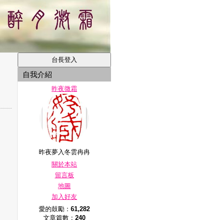
自我介紹
昨夜微霜
昨夜夢入冬雲冉冉
關於本站
留言板
地圖
加入好友
愛的鼓勵：
61,282
文章篇數：
240