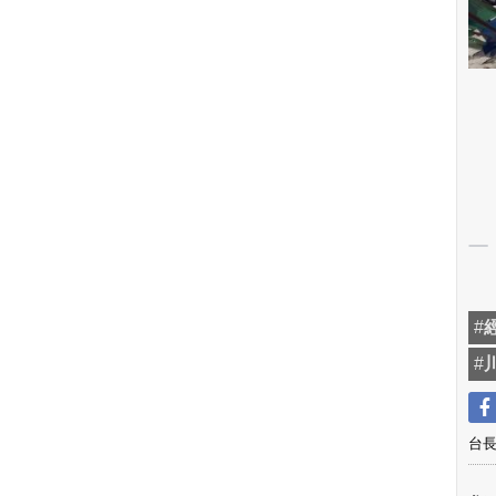
#
#
台