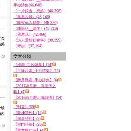
手抄詩集(46,848)
0
〈一片銀杏，想起〉(46,398)
〈鳳凰古城〉(46,143)
〈昨夜你入我夢〉(45,329)
〈隨筆話__晴雯〉(43,219)
〈鳶尾花〉(42,466)
首頁
《詩人愛情社會學》(38,355)
精采
〈牽掛〉(37,194)
文章分類
4:08
【婷藏_手抄詩集】(14)
【半箋尺素_手抄詩集】(11)
5
【醉月微霜_手抄詩集】(4)
【2017詩月曆，海德堡之
吻】(4)
【2016詩月曆川滇詩情】(14)
【刊登】(69)
哈燒
【乾坤詩刊】(14)
的內
【海星詩刊】(3)
【掌門詩學】(26)
6:28
【華文現代詩】(4)