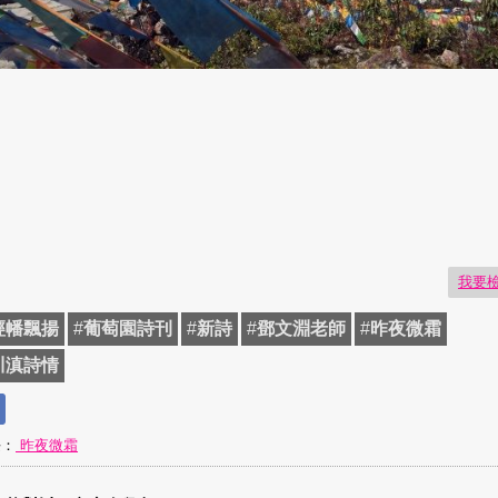
我要
經幡飄揚
#
葡萄園詩刊
#
新詩
#
鄧文淵老師
#
昨夜微霜
川滇詩情
長：
昨夜微霜