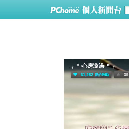
╭＊‧心房漩渦‧＊╮
61,282
39
愛的鼓勵