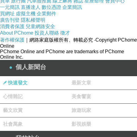
買車
旅行團
汽車險推薦
線上麻將
雜誌
星座命理
會員中心
產品包裝
一元簡訊
直播達人
數位憑證
企業簡訊
買網址
虛擬主機
企業郵件
【Targus 泰格斯】ErgoFlip™ EcoSmart™ 翻轉
廣告刊登
隱私權聲明
滑鼠的包裝設計非常有環保盒概念，正面包裝有
消費者保護
兒童網路安全
About PChome
投資人聯絡
徵才
標示著品牌 LOGO、產品名稱、、主體圖樣產品
著作權保護
｜網路家庭版權所有、轉載必究
‧Copyright PChome
特點等資訊，左右兩側則是標示使用再生材質跟
Online
PChome Online and PChome are trademarks of PChome
產品規格資訊，背面則是用多國語言標示特點資
Online Inc.
訊及規格，下面多尼稍微花了點時間彙整
個人新聞台
【Targus 泰格斯】ErgoFlip™ EcoSmart™ 翻轉
滑鼠的特色及規格如下。
快速發文
最新文章
■ 特色
心情雜記
美食饗宴
● 適用雙手左右開弓，將人體工學與巧思完美相
結合
藝文欣賞
旅遊玩家
● 採用環保材質打造，透過再生塑膠製作，包裝
社會萬象
影視娛樂
也採用再生材質
● 具備 4,000 DPI，PMW3310 紅外光學傳感器