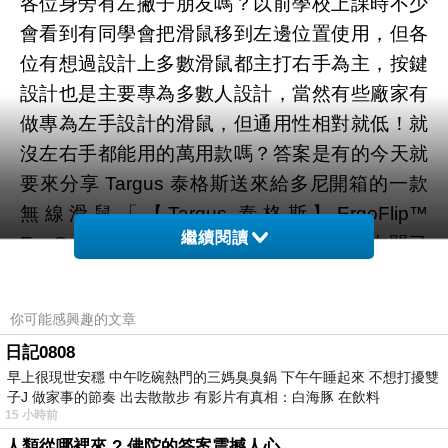
各位身旁有左撇子朋友嗎？以前學校上課時不少
會看到有同學會把滑鼠移到左邊位置使用，但各
位有想過設計上多數滑鼠都主打右手為主，按鍵
設計也是主要專為多數人設計，當然有些廠家有
做專為左手設計的滑鼠，但通用性相對就低！就
沒左右手都能用的萬用款嗎？答案是有的今天就
要來分享 Targus 泰格斯送來給多尼開箱的一款
無線滑鼠「【Targus 泰格斯】ErgoFlip™
繼續閱讀
EcoSmart™ 翻轉滑鼠」，它真的做到左右開弓
設計！非常適合家中有左右撇子共用電腦的用戶
群體購買。
你可能感興趣的文章
▼ 【Targus 泰格斯】ErgoFlip™ EcoSmart™ 翻
日記0808
轉滑鼠官方產品頁面
早上很現世安穩 中午吃碗熱門的三媽臭臭鍋 下午午睡起來 不想打擾雙
子J 做家事的節奏 出去散散步 有影片有真相：白海豚 在飲料
15 小時前
人類從哪裡來 ? 佛陀的答案震撼人心