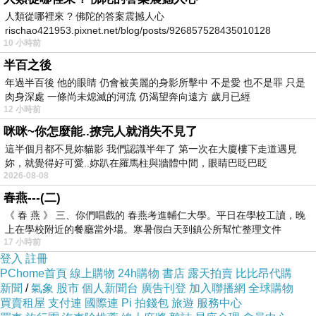
人類從哪裡來 ? 佛陀的答案震撼人心
rischao421953.pixnet.net/blog/posts/926857528435010128
10 小時前
半百之後
年過半百後 他的眼睛 仍會被美麗的身影所擊中 不是愛 也不是罪 只是
肉身深處 一條尚未熄滅的河流 仍渴望奔向遠方 歲月已經
12 小時前
咪咪~你怎麼能..撩完人就消失不見了
這半個月都不見妳貓影 我們認識半年了 第一次在大廈樓下走道遇見
妳，就覺得好可愛..妳趴在羅馬柱與牆體中間，眼睛巴眨巴眨
2026-08-08
那本篇【Targus 泰格斯】ErgoFlip™
春燕---(二)
《 春 燕 》 三、你們唱戲的 春燕考進輔仁大學。平日在學校工讀，晚
EcoSmart™ 翻轉滑鼠開箱文會完整介紹，從產
上在學校附近的餐廳當外場。寒暑假白天到鎮公所幫忙整理文件
品包裝開始含其特色與規格資訊，當然也會開箱
17 小時前
登入
註冊
給大家一探內容物有些什麼及主體細節如何，最
PChome首頁
線上購物
24h購物
書店
露天拍賣
比比昂代購
後更有多尼實際體驗後的一個評測分享，讓有興
新聞
/
氣象
股市
個人新聞台
廣告刊登
加入聯播網
全球購物
趣的人入手前能做為參考。
買賣租屋
支付連
國際連
Pi 拍錢包
旅遊
服務中心