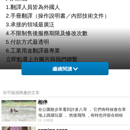
1.翻譯人員皆為外國人
2.手冊翻譯（操作說明書／內部技術文件）
3.承接的領域最廣泛
4.不限制售後服務期限及修改次數
5.付款方式最透明
6.工業用途翻譯最專業
立即點選上方圖片與我們聯繫
繼續閱讀
你可能感興趣的文章
相伴
在公園散步常看到許多八哥 ， 它們有時候會在草
地上跳躍玩耍 ， 然後飛翔 ，有時也停留在樹枝
20 小時前
上，它們身軀是咖啡色的，鳥喙是黃色