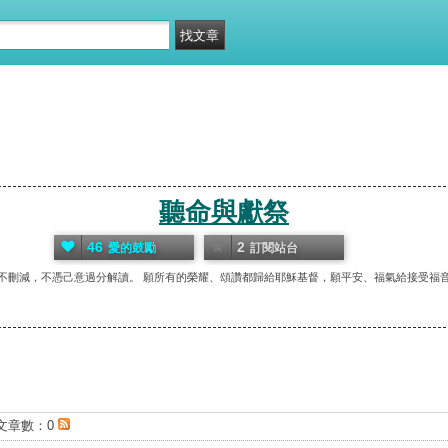
聽命與獻祭
46
2
愛的鼓勵
訂閱站台
刪減，不憑己意過分解讀。 願所有的榮耀、頌讚都歸給耶穌基督，願平安、福氣給接受福音的
文章數：0