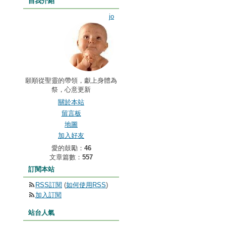
自我介紹
jo
願順從聖靈的帶領，獻上身體為
祭，心意更新
關於本站
留言板
地圖
加入好友
愛的鼓勵：
46
文章篇數：
557
訂閱本站
RSS訂閱
(
如何使用RSS
)
加入訂閱
站台人氣