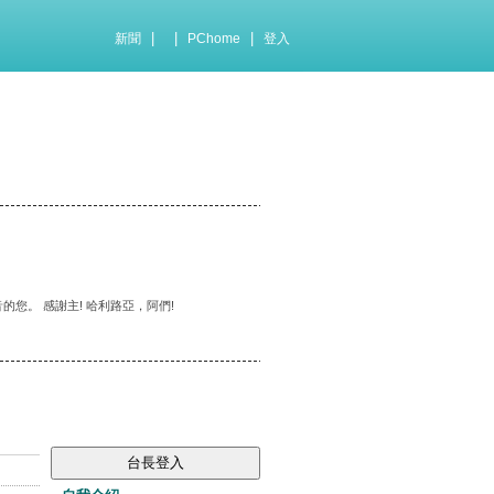
|
|
|
新聞
PChome
登入
您。 感謝主! 哈利路亞，阿們!