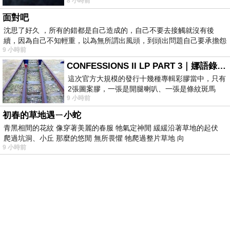
8 小時前
理家務，職業不分高低貴賤，只有人品才
面對吧
沈思了好久 ，所有的錯都是自己造成的，自己不要去接觸就沒有後
續，因為自己不知輕重，以為無所謂出風頭，到頭出問題自己要承擔怨
9 小時前
不
CONFESSIONS II LP PART 3｜娜語錄II LP PART 3
這次官方大規模的發行十幾種專輯彩膠當中，只有
2張圖案膠，一張是開腿喇叭、一張是條紋斑馬
9 小時前
版；目前官網上只剩澳洲商店AU STORE
初春的草地遇ㄧ小蛇
青黑相間的花紋 像穿著美麗的春服 牠氣定神閒 緩緩沿著草地的起伏
爬過坑洞、小丘 那麼的悠閒 無所畏懼 牠爬過整片草地 向
9 小時前