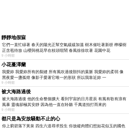
靜靜地假寐
它們一直忙碌著 春天的陽光正幫空氣緩緩加溫 樹木催吐著新枒 檸檬樹
正含苞待放 山櫻與桃花早在枝頭喧鬧 春風徐徐吹著 花園中花
9 小時前
小花蔓澤蘭
我愛妳 我愛妳所有的裂縫 所有風吹過後顫抖的葉脈 我愛妳的柔弱 像
黑夜愛一盞孤燈 像影子愛著它唯一的形狀 所以我靠近妳 一
9 小時前
被大海路過後
被大海路過後 他的生命整個擴大 看到宇宙的日月星辰 有風有歌有浪有
風暴 靈魂卻極其安靜 因為他一直在聆聽 千萬道拍打而來的
9 小時前
都只是為安放騷動不止的心
你上窮碧落下黃泉 四生六道尋求投生 你放縱肉體幻想如花似玉的國色