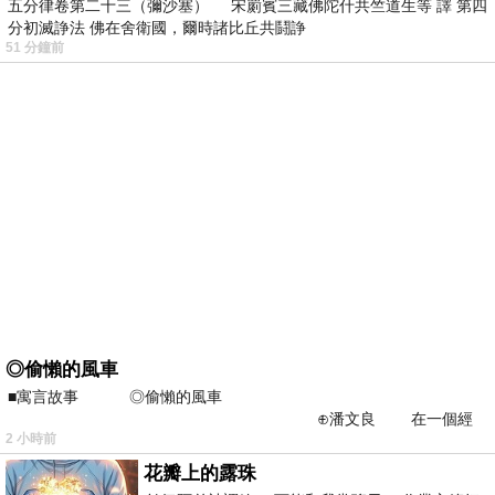
五分律卷第二十三（彌沙塞） 宋罽賓三藏佛陀什共竺道生等 譯 第四
分初滅諍法 佛在舍衛國，爾時諸比丘共鬪諍
51 分鐘前
◎偷懶的風車
■寓言故事 ◎偷懶的風車
⊕潘文良 在一個經
2 小時前
常颳風的山丘上—&m
花瓣上的露珠