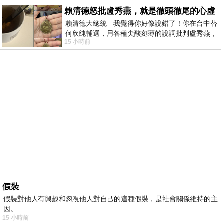
賴清德怒批盧秀燕，就是徹頭徹尾的心虛
賴清德大總統，我覺得你好像說錯了！你在台中替
何欣純輔選，用各種尖酸刻薄的說詞批判盧秀燕，
15 小時前
罵她施政滿意度輸給陳其邁，甚至還說盧
假裝
假裝對他人有興趣和忽視他人對自己的這種假裝，是社會關係維持的主
因。
15 小時前