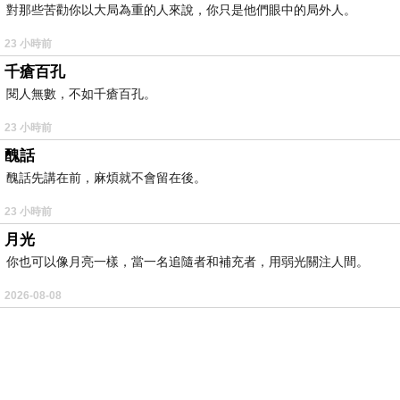
對那些苦勸你以大局為重的人來說，你只是他們眼中的局外人。
23 小時前
千瘡百孔
閱人無數，不如千瘡百孔。
23 小時前
醜話
醜話先講在前，麻煩就不會留在後。
23 小時前
月光
你也可以像月亮一樣，當一名追隨者和補充者，用弱光關注人間。
2026-08-08