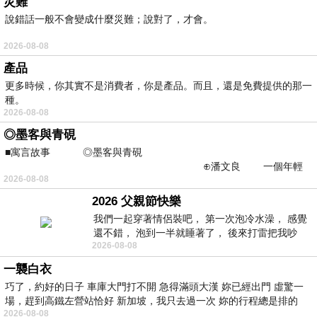
災難
說錯話一般不會變成什麼災難；說對了，才會。
2026-08-08
產品
更多時候，你其實不是消費者，你是產品。而且，還是免費提供的那一
種。
2026-08-08
◎墨客與青硯
■寓言故事 ◎墨客與青硯
⊕潘文良 一個年輕
2026-08-08
的墨客，在京城的古玩肆裡
2026 父親節快樂
我們一起穿著情侶裝吧， 第一次泡冷水澡， 感覺
還不錯， 泡到一半就睡著了， 後來打雷把我吵
2026-08-08
醒， 手
一襲白衣
巧了，約好的日子 車庫大門打不開 急得滿頭大漢 妳已經出門 虛驚一
場，趕到高鐵左營站恰好 新加坡，我只去過一次 妳的行程總是排的
2026-08-08