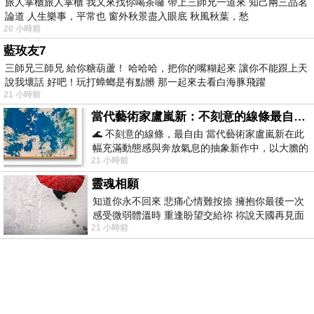
旅人掌櫃旅人掌櫃 我又來找你喝茶囉 帶上三師兄一道來 知己兩三品茗
論道 人生樂事，平常也 窗外秋景盡入眼底 秋風秋葉，愁
20 小時前
藍玫友7
三師兄三師兄 給你糖葫蘆！ 哈哈哈，把你的嘴糊起來 讓你不能跟上天
說我壞話 好吧！玩打蟑螂是有點髒 那一起來去看白海豚飛躍
21 小時前
當代藝術家盧嵐新：不刻意的線條最自由，讓色彩流動、筆觸自己說話
🌊 不刻意的線條，最自由 當代藝術家盧嵐新在此
幅充滿動態感與奔放氣息的抽象新作中，以大膽的
21 小時前
藍色顏料在白色畫布上揮灑、壓印與流淌
靈魂相願
知道你永不回來 悲痛心情難按捺 擁抱你最後一次
感受微弱體溫時 重逢盼望交給祢 祢說天國再見面
21 小時前
此刻忍淚說別離 他日靈魂再