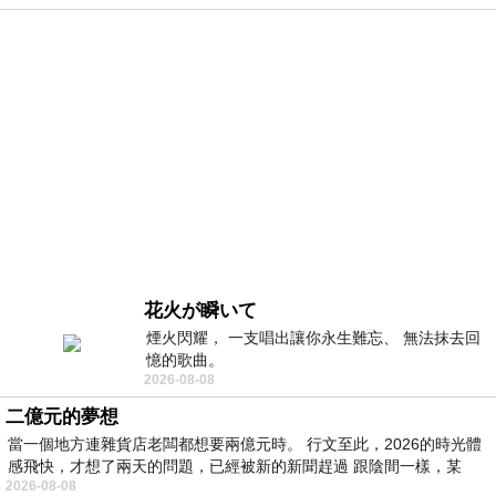
花火が瞬いて
煙火閃耀， 一支唱出讓你永生難忘、 無法抹去回
憶的歌曲。
2026-08-08
二億元的夢想
當一個地方連雜貨店老闆都想要兩億元時。 行文至此，2026的時光體
感飛快，才想了兩天的問題，已經被新的新聞趕過 跟陰間一樣，某
2026-08-08