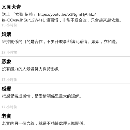
又見犬青
送上 「女孩 依賴」 https://youtu.be/o3NgmHjAHiE?
is=CCvsvJhSur12W4s1 壞習慣，非常不適合改，只會越來越依賴。
15 小時前
我害怕的
婚姻
維持關係的目的是合作，不要什麼事都講到感情。婚姻，亦如是。
17 小時前
形象
沒有能力的人最愛努力保持形象，
17 小時前
感覺
把感覺當成感情，是愛情關係里最大的誤解。
17 小時前
老實
老實的另一個含義，就是不精於處理人際關係。