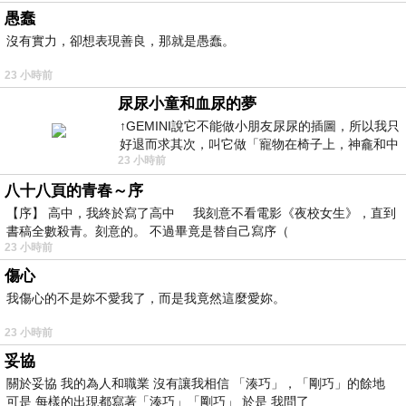
愚蠢
沒有實力，卻想表現善良，那就是愚蠢。
23 小時前
尿尿小童和血尿的夢
↑GEMINI說它不能做小朋友尿尿的插圖，所以我只
好退而求其次，叫它做「寵物在椅子上，神龕和中
23 小時前
年人臉孔」的畫了。 六月底
八十八頁的青春～序
【序】 高中，我終於寫了高中 我刻意不看電影《夜校女生》，直到
書稿全數殺青。刻意的。 不過畢竟是替自己寫序（
23 小時前
傷心
我傷心的不是妳不愛我了，而是我竟然這麼愛妳。
23 小時前
妥協
關於妥協 我的為人和職業 沒有讓我相信 「湊巧」，「剛巧」的餘地
可是 每樣的出現都寫著「湊巧」「剛巧」 於是 我問了