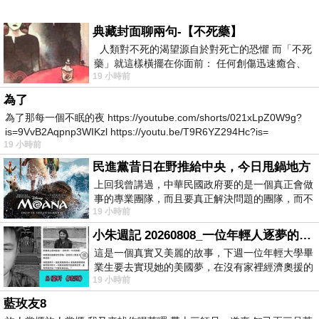
典藏封面聊兩句-【不死藥】
人類對不死的渴望源自於對死亡的恐懼 而「不死
藥」就這樣橫擺在你面前： 任何創傷迅速癒合、
19 小時前
停止衰老、痛覺消失…堪
為了
為了那每一個不眠的夜 https://youtube.com/shorts/021xLpZ0W9g?
is=9VvB2Aqpnp3WIKzl https://youtu.be/T9R6YZ294Hc?is=
19 小時前
民進黨昔日在野推給中央，今日甩鍋地方
上回我曾講過，中華民國政府要的是一個真正會做
事的專業團隊，而且要真正解決問題的團隊，而不
19 小時前
是只會到處甩鍋的雙標團隊，最近民進黨
小朱週記 20260808_一位年輕人逐夢的真實故事
這是一個真實又美麗的故事，下週一位年輕大學畢
業生要去實現她的美國夢，在沒有家裡經濟奧援的
19 小時前
情況下，靠著自我努力工作累積出國基
藍玫友8