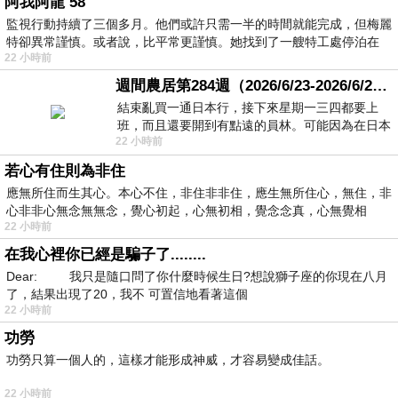
阿我阿龍 58
監視行動持續了三個多月。他們或許只需一半的時間就能完成，但梅麗
特卻異常謹慎。或者說，比平常更謹慎。她找到了一艘特工處停泊在
22 小時前
週間農居第284週（2026/6/23-2026/6/24) 夏至 金黃稻浪洋溢豐收喜悅
結束亂買一通日本行，接下來星期一三四都要上
班，而且還要開到有點遠的員林。可能因為在日本
22 小時前
花不少錢，星期一出門上班時，心裡沒有一
若心有住則為非住
應無所住而生其心。本心不住，非住非非住，應生無所住心，無住，非
心非非心無念無無念，覺心初起，心無初相，覺念念真，心無覺相
22 小時前
在我心裡你已經是騙子了........
Dear: 我只是隨口問了你什麼時候生日?想說獅子座的你現在八月
了，結果出現了20，我不 可置信地看著這個
22 小時前
功勞
功勞只算一個人的，這樣才能形成神威，才容易變成佳話。
22 小時前