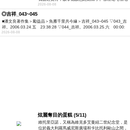
2026-08-08
震中倒塌，七個人終於離開那片黑暗，
◎吉祥_043~045
■潘文良著作集＞勵益品＞魚雁千里共今緣＞吉祥_043~045 ▽043_吉
祥。2006.03.24.五 23:38:28 ▽044_吉祥。2006.03.25.六 00:00:
2026-08-08
炫麗奪目的蛋糕 (5/11)
維托里亞諾，又稱為維克多艾曼紐二世紀念堂，是
位於義大利羅馬威尼斯廣場和卡比托利歐山之間，