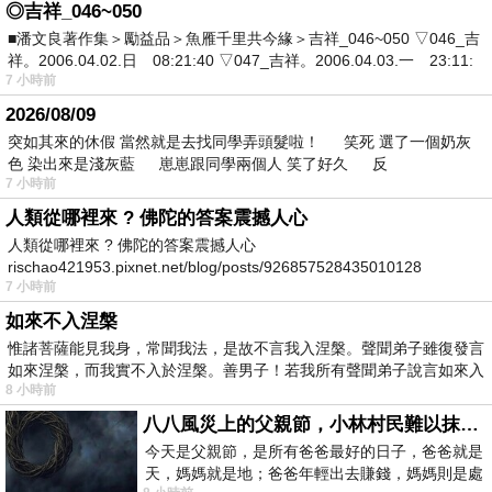
◎吉祥_046~050
■潘文良著作集＞勵益品＞魚雁千里共今緣＞吉祥_046~050 ▽046_吉
祥。2006.04.02.日 08:21:40 ▽047_吉祥。2006.04.03.一 23:11:
7 小時前
2026/08/09
突如其來的休假 當然就是去找同學弄頭髮啦！ 笑死 選了一個奶灰
色 染出來是淺灰藍 崽崽跟同學兩個人 笑了好久 反
7 小時前
人類從哪裡來 ? 佛陀的答案震撼人心
人類從哪裡來 ? 佛陀的答案震撼人心
rischao421953.pixnet.net/blog/posts/926857528435010128
7 小時前
如來不入涅槃
惟諸菩薩能見我身，常聞我法，是故不言我入涅槃。聲聞弟子雖復發言
如來涅槃，而我實不入於涅槃。善男子！若我所有聲聞弟子說言如來入
8 小時前
八八風災上的父親節，小林村民難以抹滅的痛
今天是父親節，是所有爸爸最好的日子，爸爸就是
天，媽媽就是地；爸爸年輕出去賺錢，媽媽則是處