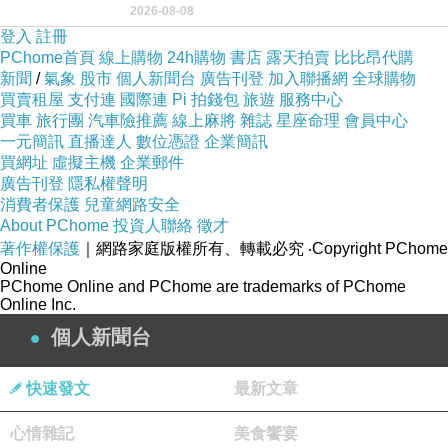
2026-08-08
用以紀念統一義大利統一後的的第一位國
登入
註冊
PChome首頁
線上購物
24h購物
書店
露天拍賣
比比昂代購
新聞
/
氣象
股市
個人新聞台
廣告刊登
加入聯播網
全球購物
買賣租屋
支付連
國際連
Pi 拍錢包
旅遊
服務中心
買車
旅行團
汽車險推薦
線上麻將
雜誌
星座命理
會員中心
一元簡訊
直播達人
數位憑證
企業簡訊
買網址
虛擬主機
企業郵件
廣告刊登
隱私權聲明
消費者保護
兒童網路安全
About PChome
投資人聯絡
徵才
著作權保護
｜網路家庭版權所有、轉載必究
‧Copyright PChome
Online
PChome Online and PChome are trademarks of PChome
Online Inc.
個人新聞台
快速發文
最新文章
心情雜記
美食饗宴