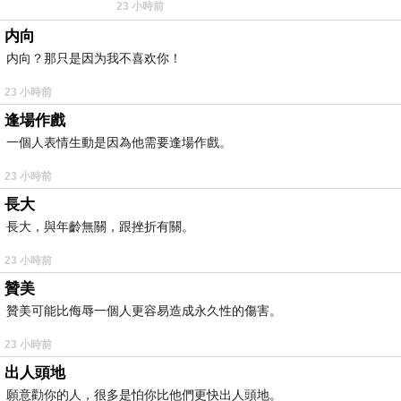
23 小時前
耳機評語：非常有特色，值得喜愛美型工
内向
内向？那只是因为我不喜欢你！
23 小時前
逢場作戲
一個人表情生動是因為他需要逢場作戲。
23 小時前
長大
長大，與年齡無關，跟挫折有關。
23 小時前
贊美
贊美可能比侮辱一個人更容易造成永久性的傷害。
23 小時前
出人頭地
願意勸你的人，很多是怕你比他們更快出人頭地。