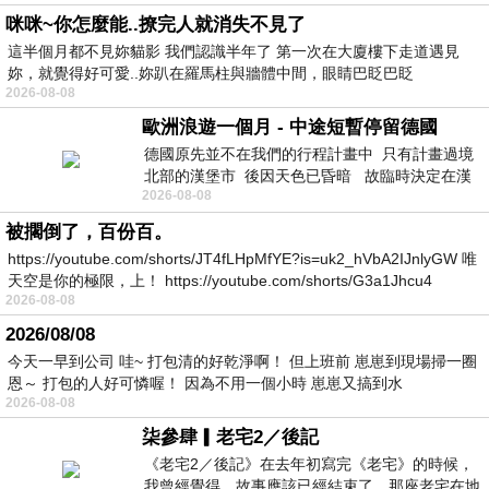
咪咪~你怎麼能..撩完人就消失不見了
這半個月都不見妳貓影 我們認識半年了 第一次在大廈樓下走道遇見
妳，就覺得好可愛..妳趴在羅馬柱與牆體中間，眼睛巴眨巴眨
2026-08-08
歐洲浪遊一個月 - 中途短暫停留德國
德國原先並不在我們的行程計畫中 只有計畫過境
北部的漢堡市 後因天色已昏暗 故臨時決定在漢
2026-08-08
堡市吃晚餐和過夜
被擱倒了，百份百。
https://youtube.com/shorts/JT4fLHpMfYE?is=uk2_hVbA2IJnlyGW 唯
天空是你的極限，上！ https://youtube.com/shorts/G3a1Jhcu4
2026-08-08
2026/08/08
今天一早到公司 哇~ 打包清的好乾淨啊！ 但上班前 崽崽到現場掃一圈
恩～ 打包的人好可憐喔！ 因為不用一個小時 崽崽又搞到水
2026-08-08
柒參肆▎老宅2／後記
《老宅2／後記》在去年初寫完《老宅》的時候，
我曾經覺得，故事應該已經結束了。那座老宅在地