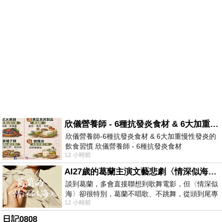
欣儀營養師 - 6種抗發炎食材 & 6大加重慢性發炎的飲食習慣
欣儀營養師-6種抗發炎食材 & 6大加重慢性發炎的
飲食習慣 欣儀營養師 - 6種抗發炎食材
12 小時前
https://www.facebook.com/photo/?fbid=147
AI27歲的葛蘭主演文藝悲劇〈情深似海〉 #戀上老電影 #葛蘭 #粟子
談到葛蘭，多會直接聯想到歌舞電影，但〈情深似
海〉卻很特別，葛蘭不唱歌、不跳舞，從頭到尾專
12 小時前
心演戲。拍攝期間，經常工作超過12個鐘
日記0808