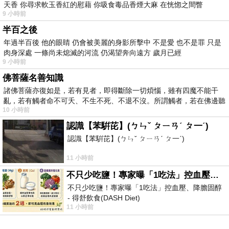
天香 你尋求軟玉香紅的慰藉 你吸食毒品香煙大麻 在恍惚之間瞥
9 小時前
半百之後
年過半百後 他的眼睛 仍會被美麗的身影所擊中 不是愛 也不是罪 只是
肉身深處 一條尚未熄滅的河流 仍渴望奔向遠方 歲月已經
9 小時前
佛菩薩名善知識
諸佛菩薩亦復如是，若有見者，即得斷除一切煩惱，雖有四魔不能干
亂，若有觸者命不可夭、不生不死、不退不沒。所謂觸者，若在佛邊聽
10 小時前
受
認識【苯騈芘】(ㄅㄣˇ ㄆㄧㄢˊ ㄆ一ˊ)
認識【苯騈芘】(ㄅㄣˇ ㄆㄧㄢˊ ㄆ一ˊ)
11 小時前
不只少吃鹽！專家曝「1吃法」控血壓、降膽固醇 - 得舒飲食(DASH Diet)
不只少吃鹽！專家曝「1吃法」控血壓、降膽固醇
- 得舒飲食(DASH Diet)
11 小時前
https://www.facebook.com/dietitiansophia/posts/p