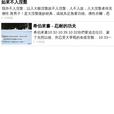
如來不入涅槃
我亦不入涅槃，以入大般涅槃故不入涅槃，入不入故，入大涅槃者得見
佛性 善男子！是大涅槃微妙經典，成就具足無量功德。佛性亦爾，悉
6 小時前
希伯來書 - 忍耐的功夫
希伯來書10:32-10:39 10:32你們要追念往日、蒙
了光照以後、所忍受大爭戰的各樣苦難． 10:33一
7 小時前
面被毀謗、遭患難、成了戲景、叫眾人