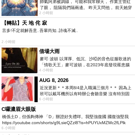
帥氣阿弟被調線， 可能和我常聊天， 作業主管紅
了眼， 阻隔我們隔兩邊。 昨天又問他， 前天她穿
2 小時前
什麼顏色衣服， 不經
【轉貼】天 地 侘 寂
言多!不定就解吾意..吾輩尚知..詩魂不滅..
2 小時前
借場大雨
麥可·波頓 以渾厚、低沉、沙啞的音色征服歌迷的
「情歌天王」麥可波頓，在2023年底發現罹患腦
4 小時前
瘤「祈禱早日康復，一切都好」。
AUG 8, 2026
近況更新＊＊本周8/4是入職滿三個月＊＊ 因為上
班可以戴耳機所以有時辦公會聽音樂 沒有特別固
6 小時前
定哪天但就是一周某一天會固定聽'90
C囉濃眉大眼版
橋係土D，但係夠傳神 「D」辦證好失禮咩。我堅強復國 國復強堅我
https://youtube.com/shorts/g9LsieQZzl8?is=hPUYUxMZMc2fLPlk
6 小時前