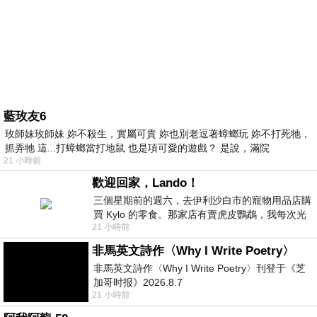
藍玫友6
玫師妹玫師妹 妳不殺生，實屬可貴 妳也別老逗著蟑螂玩 妳不打死牠，
抓弄牠 這...打蟑螂當打地鼠 也是項可愛的遊戲？ 是說，滿院
21 小時前
歡迎回家，Lando！
三個星期前的週六，去伊利沙白市的寵物用品店購
買 Kylo 的零食。那家店有賣虎皮鸚鵡，我每次光
21 小時前
顧都會去看一下。他們偶爾會引進 C
非馬英文詩作〈Why I Write Poetry〉
非馬英文詩作〈Why I Write Poetry〉刊登于《芝
加哥时报》2026.8.7
21 小時前