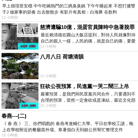
早上很現世安穩 中午吃碗熱門的三媽臭臭鍋 下午午睡起來 不想打擾雙
子J 做家事的節奏 出去散散步 有影片有真相：白海豚 在飲料
12 小時前
慈濟遭騙10億，混蛋官員陳時中急著脫罪
最近賴清德在圓山大飯店提到，對待人民就像對待
自己的親人一樣，人民的痛，就是自己的痛，要愛
14 小時前
民如親，說的這麼好聽，實際上根本沒做
八月八日 荷塘清韻
15 小時前
狂砍公視預算，民進黨一哭二鬧三上吊
嚴審預算，是我們與民眾黨共同合作，只要遇到不
合理的預算，當然一定會砍或是凍結，最近文化部
15 小時前
要編列公視和Taiwan plus預算，在110年
春燕---(二)
《 春 燕 》 三、你們唱戲的 春燕考進輔仁大學。平日在學校工讀，晚
上在學校附近的餐廳當外場。寒暑假白天到鎮公所幫忙整理文件
15 小時前