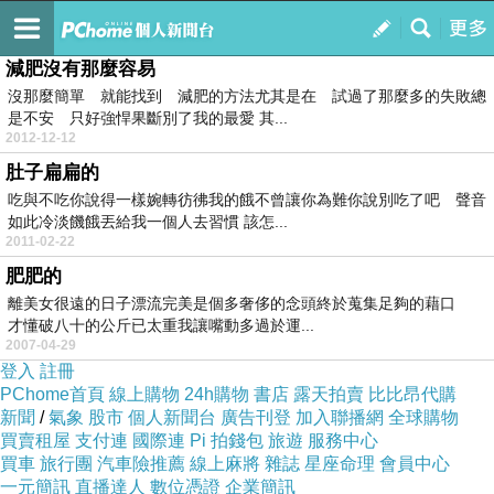
瞳之王國
訂閱
我的
減肥沒有那麼容易
沒那麼簡單 就能找到 減肥的方法尤其是在 試過了那麼多的失敗總
是不安 只好強悍果斷別了我的最愛 其...
2012-12-12
肚子扁扁的
吃與不吃你說得一樣婉轉彷彿我的餓不曾讓你為難你說別吃了吧 聲音
如此冷淡饑餓丟給我一個人去習慣 該怎...
2011-02-22
肥肥的
離美女很遠的日子漂流完美是個多奢侈的念頭終於蒐集足夠的藉口
才懂破八十的公斤已太重我讓嘴動多過於運...
2007-04-29
登入
註冊
PChome首頁
線上購物
24h購物
書店
露天拍賣
比比昂代購
新聞
/
氣象
股市
個人新聞台
廣告刊登
加入聯播網
全球購物
買賣租屋
支付連
國際連
Pi 拍錢包
旅遊
服務中心
買車
旅行團
汽車險推薦
線上麻將
雜誌
星座命理
會員中心
一元簡訊
直播達人
數位憑證
企業簡訊