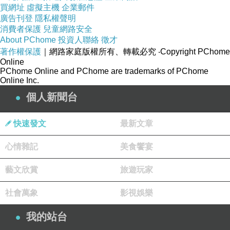
買網址
虛擬主機
企業郵件
廣告刊登
隱私權聲明
消費者保護
兒童網路安全
About PChome
投資人聯絡
徵才
著作權保護
｜網路家庭版權所有、轉載必究
‧Copyright PChome
Online
PChome Online and PChome are trademarks of PChome
Online Inc.
個人新聞台
快速發文
最新文章
心情雜記
美食饗宴
藝文欣賞
旅遊玩家
社會萬象
影視娛樂
我的站台