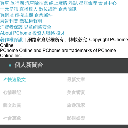
買車
旅行團
汽車險推薦
線上麻將
雜誌
星座命理
會員中心
一元簡訊
直播達人
數位憑證
企業簡訊
Phẫu thuật cắt bao quy đầu thì có được hưởng BHYT không?
買網址
虛擬主機
企業郵件
廣告刊登
隱私權聲明
消費者保護
兒童網路安全
Thông thường những phẫu thuật can thiệp ngoại khoa được bảo
About PChome
投資人聯絡
徵才
著作權保護
hiểm chi trả là các dịch vụ khám bệnh, điều trị bệnh, khôi phục
｜網路家庭版權所有、轉載必究
‧Copyright PChome
Online
công dụng ở bệnh viện công lập trong tuyến. Bởi vậy giải đáp
PChome Online and PChome are trademarks of PChome
Online Inc.
vấn đề cắt da quy đầu có bảo hiểm không, Bộ y học đã ghi nhận
個人新聞台
phẫu thuật cắt bao quy đầy là một trong số những hạng mục
được bảo hiểm chi trả.
快速發文
最新文章
心情雜記
美食饗宴
Theo kiến thức được cung cấp, BHYT có nguy cơ áp dụng
dành cho những bệnh nhân cắt bao quy đầu theo đúng tuyến
藝文欣賞
旅遊玩家
hay trái tuyến song có nằm viện trị. Trong đó, mức độ thanh
社會萬象
影視娛樂
toán có nguy cơ là toàn bộ, 80% hay tốn ít hơn tùy thuộc vào