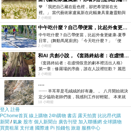
💙 「我把自己藏在藍色裡，卻把希望留在光
tắc đầu "cậu bé". Bên cạnh đó các cơ thể nhiễm bệnh về đầu
裡。」 當代藝術家盧嵐新在此幅兼具童趣靈動與
"cậu bé" bởi vì bao quy đầu cũng được suy nghĩ thật kỹ gây tiểu
7 小時前
抽象韻味的新作中，用湛藍的羽翼般色塊包覆著
phẫu này. Phẫu thuật cắt bao quy đầu được thực hiện tại những
中午吃什麼？自己帶便當，比起外食更健康-夏季日常。(舞動馬尾廚房)
中午吃什麼？自己帶便當，比起外食更健康-夏季
cơ sở y tế uy tín lớn. Vì khi tiến hành tại những khu vực kém
日常。(舞動馬尾廚房) 「今天吃什麼？」 「便
đảm bảo thì khả năng hậu quả, viêm nhiễm hay tổn thương
2 小時前
當？麵？還是炒飯？」 每天都在選擇
dương vật có thể diễn ra.
和AI 共創小說，《套路終結者：在虛情假意的劇本裡活出人格》
《套路終結者：在虛情假意的劇本裡活出人格》
第一章：修羅場的序曲，誰在人設裡狂歡？ 麗思
Sau khi cắt bao da quy đầu, tác dụng sinh sản cùng với có con
2 小時前
卡爾頓酒店的總統套房內，燈光昏
của bạn nam không bị ảnh hưởng. Bên cạnh đó cắt bao da quy
….
đầu con giúp bảo vệ đấng mày râu khỏi những chi phối từ khả
⋯⋯ 羊耳草是毛絨絨的好有趣。 。 八月開始就決
定少協助老師們後，我感到工作好輕鬆。 本來就
năng nhiễm bệnh lây lan qua con đường tinh dục, bệnh tiền liệt
18 小時前
不是我的工作啊。 真
tuyến,… Bên cạnh đó khi cắt da quy đầu, khu vực kín được khô
登入
註冊
PChome首頁
線上購物
24h購物
書店
露天拍賣
比比昂代購
thoáng có thể không nên được tình trạng viêm nhiễm, Vì vậy
新聞
/
氣象
股市
個人新聞台
廣告刊登
加入聯播網
全球購物
phòng tránh bệnh ung thư "cậu bé".
買賣租屋
支付連
國際連
Pi 拍錢包
旅遊
服務中心