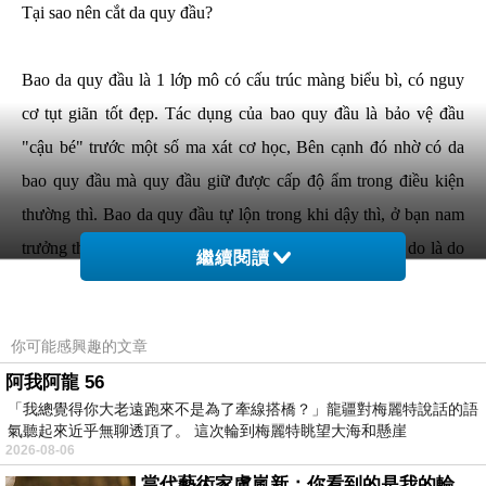
Tại sao nên cắt da quy đầu?
Bao da quy đầu là 1 lớp mô có cấu trúc màng biểu bì, có nguy
cơ tụt giãn tốt đẹp. Tác dụng của bao quy đầu là bảo vệ đầu
"cậu bé" trước một số ma xát cơ học, Bên cạnh đó nhờ có da
bao quy đầu mà quy đầu giữ được cấp độ ẩm trong điều kiện
thường thì. Bao da quy đầu tự lộn trong khi dậy thì, ở bạn nam
trưởng thành Nếu như chưa lột bao quy đầu thì nguyên do là do
繼續閱讀
bệnh lý đầu dương vật. Bệnh đầu "cậu bé" hay bắt gặp đặc biệt
là dài và bệnh hẹp bao quy đầu, tình trạng này có nguy cơ tác
你可能感興趣的文章
động đến có con, sinh hoạt tình dục cùng với những bệnh nhiễm
阿我阿龍 56
trùng bệnh nam khoa.
「我總覺得你大老遠跑來不是為了牽線搭橋？」龍疆對梅麗特說話的語
氣聽起來近乎無聊透頂了。 這次輪到梅麗特眺望大海和懸崖
Cắt bao da quy đầu là thủ thuật dễ thực hiện được sử dụng dành
2026-08-06
cho phái mạnh mắc hẹp đầu "cậu nhỏ", bao quy đầu dài hoặc
當代藝術家盧嵐新：你看到的是我的輪廓，還是你的故事？——藏在藍色裡的希望與光