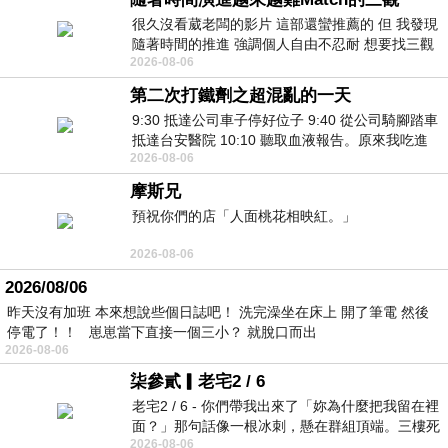
很久沒看葳老闆的影片 這部還蠻推薦的 但 我發現
隨著時間的推進 強調個人自由不忍耐 想要找三觀
2026-08-06
接近的不要說對象 連朋友都超
第二次打鐵劑之超混亂的一天
9:30 抵達公司車子停好位子 9:40 從公司騎腳踏車
抵達台安醫院 10:10 聽取血液報告。原來我吃進
2026-08-06
去的 B12 彌可保並非沒有吸收而是超
摩斯兄
預祝你們的店「人面桃花相映紅。」
2026-08-06
2026/08/06
昨天沒有加班 本來想說些個日誌吧！ 洗完澡坐在床上 開了筆電 然後
停電了！！ 崽崽當下直接一個三小？ 就脫口而出
2026-08-06
柒參貳▎老宅2 / 6
老宅2 / 6 - 你們帶我出來了「妳為什麼把我留在裡
面？」那句話像一根冰刺，懸在群組頂端。三樓死
2026-08-06
死盯著照片裡的人。那個人確實站在