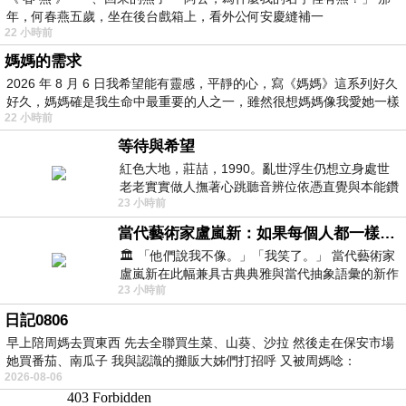
年，何春燕五歲，坐在後台戲箱上，看外公何安慶縫補一
22 小時前
媽媽的需求
2026 年 8 月 6 日我希望能有靈感，平靜的心，寫《媽媽》這系列好久
好久，媽媽確是我生命中最重要的人之一，雖然很想媽媽像我愛她一樣
22 小時前
等待與希望
紅色大地，莊喆，1990。亂世浮生仍想立身處世
老老實實做人撫著心跳聽音辨位依憑直覺與本能鑽
23 小時前
向裂隙的亮處探索另一個心聲另一個共鳴的
當代藝術家盧嵐新：如果每個人都一樣，這世界該有多無聊？
🏛️ 「他們說我不像。」「我笑了。」 當代藝術家
盧嵐新在此幅兼具古典典雅與當代抽象語彙的新作
23 小時前
中，以沈靜的藍色空間為背景，描繪了
日記0806
早上陪周媽去買東西 先去全聯買生菜、山葵、沙拉 然後走在保安市場
她買番茄、南瓜子 我與認識的攤販大姊們打招呼 又被周媽唸：
2026-08-06