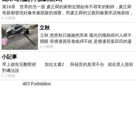
第16章 世界的另一面 虞正舜的家附近開始有不尋常的動靜，虞正舜
母親都發現好像有被跟蹤的感覺，而虞正舜的父親則被要求請無薪假，
4 小時前
立秋
立秋 悠悠秋日施施然而來 陽光仍熾熱得叫人睜不
開眼 荷塘邊賞荷者絡繹不絕 是塘邊荷葉田田的凝
4 小時前
望 風中飄逸的是映日荷花別樣紅
小記事
早上禱告完翻聖經 加拉太書2 與福音的真理不合 就在眾人面前
對磯法說
5 小時前