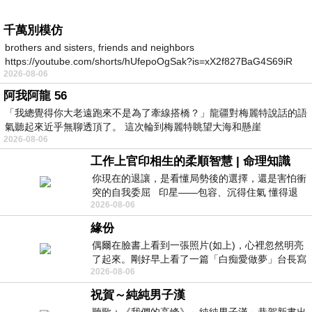
千萬別模仿
brothers and sisters, friends and neighbors
https://youtube.com/shorts/hUfepoOgSak?is=xX2f827BaG4S69iR
2026-08-06
https
阿我阿龍 56
「我總覺得你大老遠跑來不是為了牽線搭橋？」龍疆對梅麗特說話的語
氣聽起來近乎無聊透頂了。 這次輪到梅麗特眺望大海和懸崖
2026-08-06
工作上官印相生的柔順智慧 | 命理知識
你現在的退讓，是看懂局勢後的選擇，還是害怕衝
突的自我委屈 印星——包容、沉得住氣 懂得退
2026-08-06
一步觀察，不會
緣份
偶爾在臉書上看到一張照片(如上)，心裡忽然明亮
了起來。剛好早上看了一篇「白痴愛做夢」台長寫
2026-08-06
的貼文，在回顧年輕時瘋狂愛上
祝賀～純純男子漢