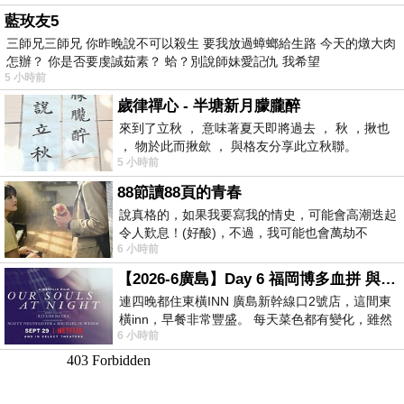
藍玫友5
三師兄三師兄 你昨晚說不可以殺生 要我放過蟑螂給生路 今天的燉大肉
怎辦？ 你是否要虔誠茹素？ 蛤？別說師妹愛記仇 我希望
5 小時前
歲律禪心 - 半塘新月朦朧醉
來到了立秋 ， 意味著夏天即將過去 ， 秋 ，揪也
， 物於此而揪歛 ， 與格友分享此立秋聯。
5 小時前
88節讀88頁的青春
說真格的，如果我要寫我的情史，可能會高潮迭起
令人歎息！(好酸)，不過，我可能也會萬劫不
6 小時前
復...，每天跪鍵盤還是被判了花心的罪
【2026-6廣島】Day 6 福岡博多血拼 與機場接送少年司機深夜對談
連四晚都住東橫INN 廣島新幹線口2號店，這間東
橫inn，早餐非常豐盛。 每天菜色都有變化，雖然
6 小時前
看到工作人員拿出料理包加熱，但