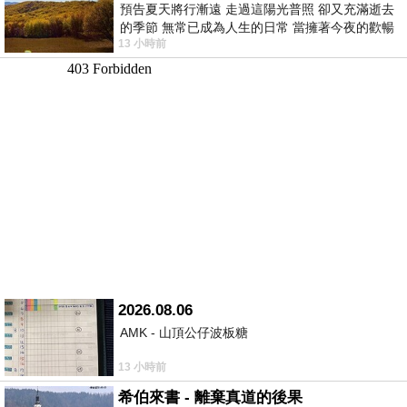
預告夏天將行漸遠 走過這陽光普照 卻又充滿逝去
的季節 無常已成為人生的日常 當擁著今夜的歡暢
13 小時前
舒心 轉眼驟成昨日 而明晨 太陽
2026.08.06
AMK - 山頂公仔波板糖
13 小時前
希伯來書 - 離棄真道的後果