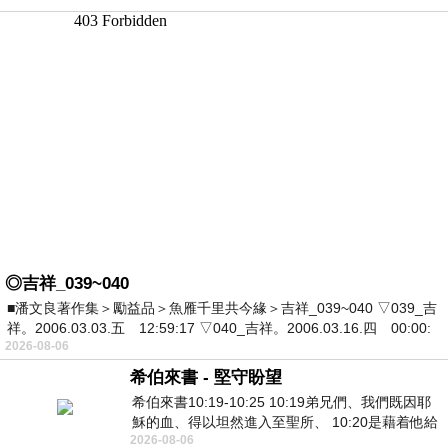
◎吉祥_039~040
■潘文良著作集＞勵益品＞魚雁千里共今緣＞吉祥_039~040 ▽039_吉
祥。2006.03.03.五 12:59:17 ▽040_吉祥。2006.03.16.四 00:00:
2026-08-06
希伯來書 - 堅守盼望
希伯來書10:19-10:25 10:19弟兄們、我們既因耶
穌的血、得以坦然進入至聖所、 10:20是藉着他給
2026-08-06
我們開了一條又新又活的路從幔子經過