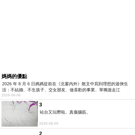
媽媽的優點
2026 年 8 月 6 日媽媽從前在《北窗內外》散文中寫到理想的遊俠生
活：不結婚、不生孩子、交女朋友、做喜歡的事業、單獨遊走江
2026-08-06
湖⋯⋯，
3
站台又玩嘢啦。真傷腦筋。
2026-08-06
2