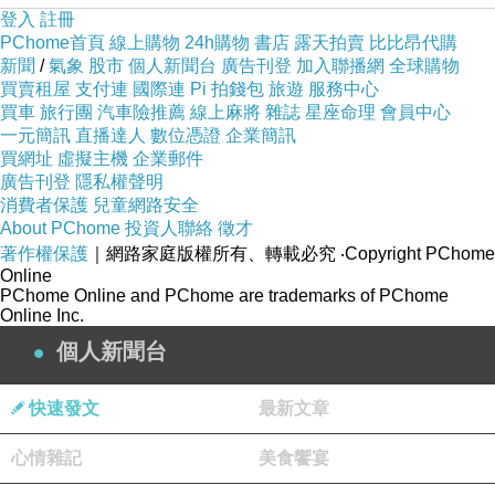
登入
註冊
PChome首頁
線上購物
24h購物
書店
露天拍賣
比比昂代購
新聞
/
氣象
股市
個人新聞台
廣告刊登
加入聯播網
全球購物
買賣租屋
支付連
國際連
Pi 拍錢包
旅遊
服務中心
買車
旅行團
汽車險推薦
線上麻將
雜誌
星座命理
會員中心
一元簡訊
直播達人
數位憑證
企業簡訊
買網址
虛擬主機
企業郵件
廣告刊登
隱私權聲明
消費者保護
兒童網路安全
About PChome
投資人聯絡
徵才
著作權保護
｜網路家庭版權所有、轉載必究
‧Copyright PChome
Online
PChome Online and PChome are trademarks of PChome
Online Inc.
個人新聞台
快速發文
最新文章
心情雜記
美食饗宴