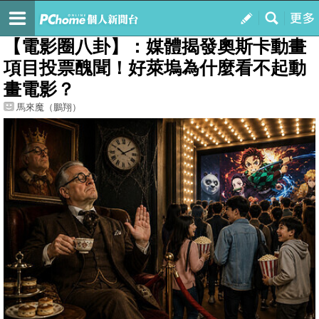
我的
最新文章
【電影圈八卦】：媒體揭發奧斯卡動畫
項目投票醜聞！好萊塢為什麼看不起動
畫電影？
馬來魔（鵬翔）