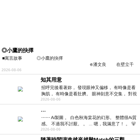
◎小鷹的抉擇
■寓言故事 ◎小鷹的抉擇
⊕潘文良 在壁立千
2026-08-06
仞的懸崖上，有一座遮天蔽
知其用意
招呼完後看著妳， 發現眼神又偏移， 有時像是看
胸肌， 有時像是看肚臍。 眼神刻意不交集， 對視
2026-08-06
視線不對齊， 讓我很難不
…
⋯⋯ Ai製圖 。 白色秋海棠花的幻形。 整體很Ai質
感。 不過我不討厭。 。 ... 嗯，我滿意了！ 。 🐻
2026-08-06
昨中
隨著時間演進越來越難Match的三觀