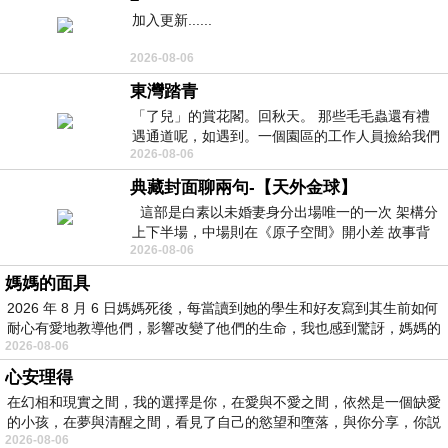
加入更新......
2026-08-06
東灣踏青
「了兒」的賞花閣。回秋天。 那些毛毛蟲還有禮
遇通道呢，如遇到。一個園區的工作人員撿給我們
2026-08-06
細賞。
典藏封面聊兩句-【天外金球】
這部是白素以未婚妻身分出場唯一的一次 架構分
上下半場，中場則在《原子空間》開小差 故事背
2026-08-06
景影射西藏境外流亡 地下組織
媽媽的面具
2026 年 8 月 6 日媽媽死後，每當讀到她的學生和好友寫到其生前如何
耐心有愛地教導他們，影響改變了他們的生命，我也感到驚訝，媽媽的
2026-08-06
心安理得
在幻相和現實之間，我的選擇是你，在愛與不愛之間，依然是一個缺愛
的小孩，在夢與清醒之間，看見了自己的慾望和墮落，與你分享，你説
2026-08-06