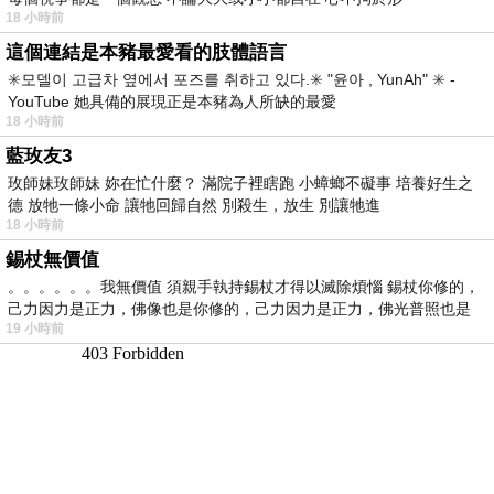
18 小時前
這個連結是本豬最愛看的肢體語言
✳️모델이 고급차 옆에서 포즈를 취하고 있다.✳️ "윤아 , YunAh" ✳️ -
YouTube 她具備的展現正是本豬為人所缺的最愛
18 小時前
藍玫友3
玫師妹玫師妹 妳在忙什麼？ 滿院子裡瞎跑 小蟑螂不礙事 培養好生之
德 放牠一條小命 讓牠回歸自然 別殺生，放生 別讓牠進
18 小時前
錫杖無價值
。。。。。。我無價值 須親手執持錫杖才得以滅除煩惱 錫杖你修的，
己力因力是正力，佛像也是你修的，己力因力是正力，佛光普照也是
19 小時前