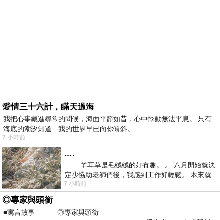
愛情三十六計，瞞天過海
我把心事藏進尋常的問候，海面平靜如昔，心中悸動無法平息。 只有
海底的潮汐知道，我的世界早已向你傾斜。
7 小時前
….
⋯⋯ 羊耳草是毛絨絨的好有趣。 。 八月開始就決
定少協助老師們後，我感到工作好輕鬆。 本來就
7 小時前
不是我的工作啊。 真
◎專家與頭銜
■寓言故事 ◎專家與頭銜