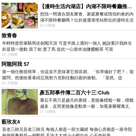
【漫時生活內湖店】內湖不限時餐廳推薦｜捷運港墘站美食，聚餐、約會、家庭聚會首選，正餐甜點一次滿足
想找一間適合朋友聚會、家庭聚餐或情侶約會的內
湖不限時餐廳嗎？位於捷運港墘站附近的漫時生活
16 小時前
內湖店，從捷運站步行約4分鐘即可抵
致青春
年輕時曾想著騎馬仗劍闖天涯 可是半路上遇到一個人 她說要許我終生
於是我一激動 當了劍 賣了馬 從此一心柴米油鹽醬醋茶 可當
16 小時前
阿龍阿我 57
第一個任務很簡單，但這並不意味著它很容易。「你準備好了吧？」龍
疆問。然後他看著緋忘我努力克制住翻白眼的衝動。 「當然。從
16 小時前
彥五郎事件簿二百六十三:Club
重石不再只是歲月的累積，更能像標籤一般，標籤
越多，反而更能像是勳章一般，加冕著榮耀萬丈。
17 小時前
習慣一如縱容，成了再難輕輕放下的罪證
藍玫友4
吾老三師兄吾老三師兄 每個人都是一部大藏經 每個心房都是一座寺院
每個視事都是一個觀想 不論大大或小小都自在 心不拘於形