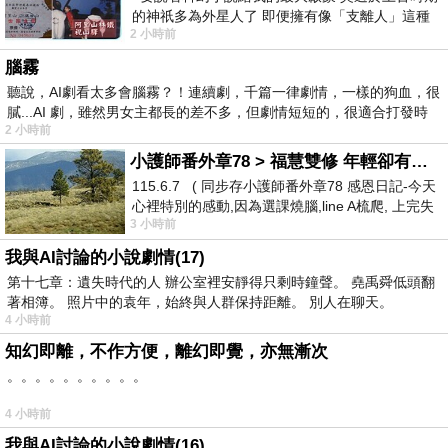
的神祇多為外星人了 即便擁有像「支離人」這種
2 小時前
驚世駭俗的神通法門 也未必讀
腦霧
聽說，AI劇看太多會腦霧？！連續劇，千篇一律劇情，一樣的狗血，很
膩...AI 劇，雖然男女主都長的差不多，但劇情短短的，很適合打發時
2 小時前
小護師番外章78 > 福慧雙修 年輕卻有個老靈魂 ㄑ金剛經〉podcast
115.6.7 ( 同步存小護師番外章78 感恩日記-今天
心裡特別的感動,因為選課燒腦,line A梳爬, 上完失
3 小時前
智課的她,特來傾
我與AI討論的小說劇情(17)
第十七章：遺失時代的人 辦公室裡安靜得只剩時鐘聲。 堯禹舜低頭翻
著相簿。 照片中的袁年，始終與人群保持距離。 別人在聊天。
4 小時前
知幻即離，不作方便，離幻即覺，亦無漸次
。。。。。。。。。。
4 小時前
我與AI討論的小說劇情(16)