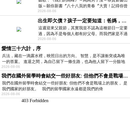
聽歌：《我們的高峰》～純純男子漢～恭賀新書出
版～願你新書〞八十八頁的青春〞大賣！記得你曾
2026-08-06
經在我的版留言…「好讚的圖^^感覺大家
出生即欠債？孩子一定要知道：爸媽，其實我不欠你們
這週迎來父親節，其實我並不認為這種節日一定要
過，因為不是每個人都有好父母。而我們家是不過
2026-08-06
節的，平時也沒什麼儀式感，生活趨近冷
愛情三十六計，序
兵法，藏在一滴露水裡，映照日出的方向。 智慧，是不讓衝突成為唯
一的答案。 進退之間，為自己留下一條生路，也為他人留下一分餘地
2026-08-06
我們在國外留學時會結交一些好朋友: 但他們不會是戰場上的朋友
我們在國外留學時會結交一些好朋友: 但他們不會是戰場上的朋友， 是
我們國家的好朋友。 我們的留學國家永遠都是我們的倚
2026-08-06