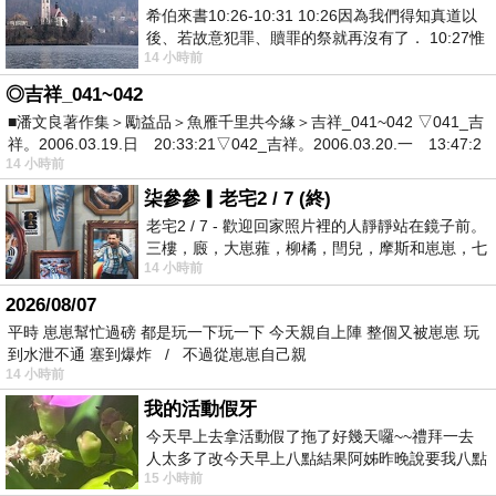
希伯來書10:26-10:31 10:26因為我們得知真道以
後、若故意犯罪、贖罪的祭就再沒有了． 10:27惟
14 小時前
有戰懼等候審判和那燒滅眾敵人的烈火
◎吉祥_041~042
■潘文良著作集＞勵益品＞魚雁千里共今緣＞吉祥_041~042 ▽041_吉
祥。2006.03.19.日 20:33:21▽042_吉祥。2006.03.20.一 13:47:2
14 小時前
柒參參▎老宅2 / 7 (終)
老宅2 / 7 - 歡迎回家照片裡的人靜靜站在鏡子前。
三樓，廄，大崽蕥，柳橘，閆兒，摩斯和崽崽，七
14 小時前
個人整整齊齊地站在鏡框之外，如同
2026/08/07
平時 崽崽幫忙過磅 都是玩一下玩一下 今天親自上陣 整個又被崽崽 玩
到水泄不通 塞到爆炸 / 不過從崽崽自己親
14 小時前
我的活動假牙
今天早上去拿活動假了拖了好幾天囉~~禮拜一去
人太多了改今天早上八點結果阿姊昨晚說要我八點
15 小時前
去西螺農會~回到莿桐都8點半多了