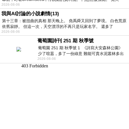
2026-08-06
我與AI討論的小說劇情(13)
第十三章：被扭曲的真相 那天晚上。 堯禹舜又回到了夢境。 白色荒原
依舊寂靜。 但這一次，天空漂浮的不再只是玩家名字。 還多了
2026-08-06
葡萄園詩刊 251 期 秋季號
葡萄園 251 期 秋季號 1 《詩寫大安森林公園》
少了喧囂，多了一份綠意 難能可貴水泥叢林多出
2026-08-06
一