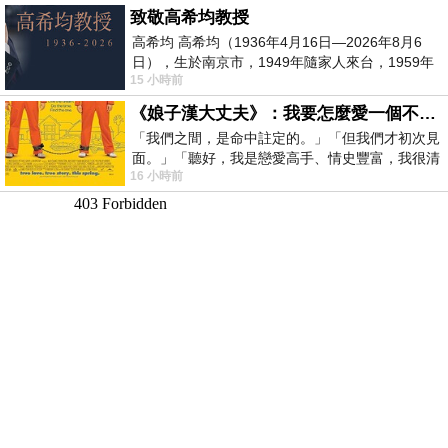
致敬高希均教授
高希均 高希均（1936年4月16日—2026年8月6
日），生於南京市，1949年隨家人來台，1959年
15 小時前
赴美深造並取得經濟發展博士學位。曾任
《娘子漢大丈夫》：我要怎麼愛一個不存在的人？
「我們之間，是命中註定的。」「但我們才初次見
面。」「聽好，我是戀愛高手、情史豐富，我很清
16 小時前
楚這種感覺，你我之間的那種感覺，現