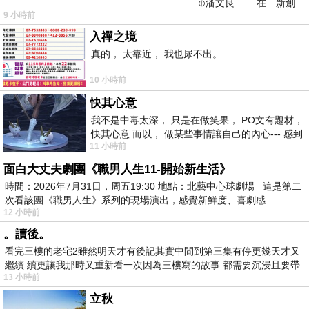
⊕潘文良 在「新創
9 小時前
之谷」裡——
入禪之境
真的， 太靠近， 我也尿不出。
10 小時前
快其心意
我不是中毒太深， 只是在做笑果， PO文有題材，
快其心意 而以， 做某些事情讓自己的內心--- 感到
11 小時前
愉快。
面白大丈夫劇團《職男人生11-開始新生活》
時間：2026年7月31日，周五19:30 地點：北藝中心球劇場 這是第二
次看該團《職男人生》系列的現場演出，感覺新鮮度、喜劇感
12 小時前
。讀後。
看完三樓的老宅2雖然明天才有後記其實中間到第三集有停更幾天才又
繼續 續更讓我那時又重新看一次因為三樓寫的故事 都需要沉浸且要帶
13 小時前
有
立秋