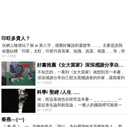
印旺多貴人？
在網上隨便玩了個 ai 算八字，感覺好像說的還蠻準……。主要是說我
命盤結構「印星」太旺，印星代表長輩、知識、資源、保護……等，所
20 小時前
好書推薦《女大當家》深深感謝分享自己想法震撼讀者的作家，讓我看到不同樣貌的家庭！
不知怎的，一看到《女大當家》就想到另一本書，
深深感謝分享自己想法震撼讀者的作家，讓我看到
20 小時前
不同樣貌的家庭！ 《女大
科學/ 聖經 /人生 .....
哈，怪盜基德也在研究這本書～ _ _ _ _ _ _ _ 一
提起進化論與創造論， 一般人的腦袋裡可能第一
22 小時前
時間就有「 進化論很科
春燕---(一)
《 春 燕 》 一、回來的燕子 「阿公，為什麼我的名字裡有燕？」 那