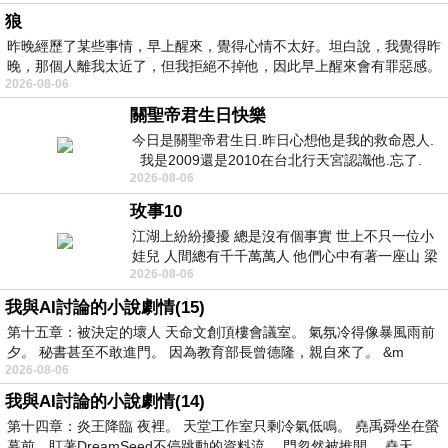
狼
昨晚經歷了某些事情，早上醒來，覺得心情不太好。坦白說，我覺得昨
晚，那個人離我太近了，但我拒絕不掉他，因此早上醒來會有罪惡感。
2026-08-06
關聖帝君生日快樂
今日是關聖帝君生日.昨日心想他是我的救命恩人.
我是2009還是2010在台北行天宮認識他.忘了.
2026-08-06
一個奇摩交友的網友學
玫事10
江湖上紛紛擾擾 總是沒有個事實 世上不只一位小
娃兒 人間總有千千萬萬人 他們心中有著一座山 梁
2026-08-06
山佛山泰華衡恆嵩 一山之高
我與AI討論的小說劇情(15)
第十五章：被決定的壞人 天命文創頂樓會議室。 氣氛冷得像暴風雨前
夕。 秘書甚至不敢進門。 因為教育部長曾德隆，親自來了。 &m
2026-08-06
我與AI討論的小說劇情(14)
第十四章：炎王降臨 夜裡。 天堂工作室只剩冷氣低鳴。 堯禹舜坐在螢
幕前，盯著DreamSeed不停跳動的資料流。 門忽然被推開。 堯天