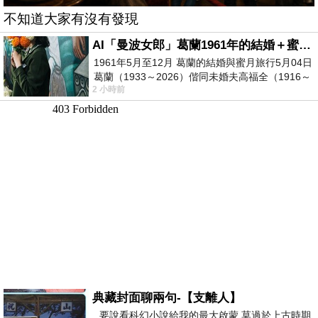
不知道大家有沒有發現
AI「曼波女郎」葛蘭1961年的結婚＋蜜月旅行 #戀上老電影 #葛蘭 #粟子
1961年5月至12月 葛蘭的結婚與蜜月旅行5月04日
葛蘭（1933～2026）偕同未婚夫高福全（1916～
2 小時前
2004）乘郵輪赴倫敦6月15日於英國倫敦St.S
典藏封面聊兩句-【支離人】
要說看科幻小說給我的最大啟蒙 莫過於上古時期