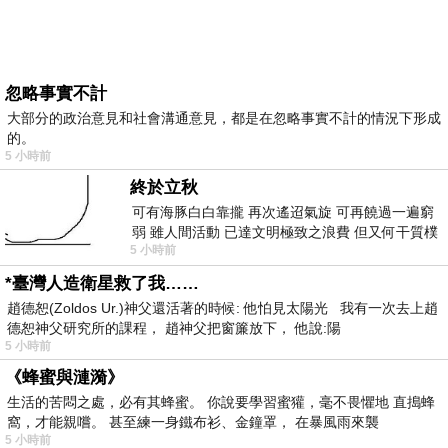
忽略事實不計
大部分的政治意見和社會溝通意見，都是在忽略事實不計的情況下形成
的。
5 小時前
終於立秋
可有海豚白白靠攏 再次遙迢氣旋 可再饒過一遍窮
弱 雖人間活動 已達文明極致之浪費 但又何干質樸
5 小時前
者 只能白白陪葬
*臺灣人造衛星救了我……
趙德恕(Zoldos Ur.)神父還活著的時候: 他怕見太陽光 我有一次去上趙
德恕神父研究所的課程， 趙神父把窗簾放下， 他說:陽
5 小時前
《蜂蜜與漣漪》
生活的苦悶之處，必有其蜂蜜。 你說要學習蜜獾，毫不畏懼地 直搗蜂
窩，才能親嚐。 甚至練一身鐵布衫、金鐘罩， 在暴風雨來襲
5 小時前