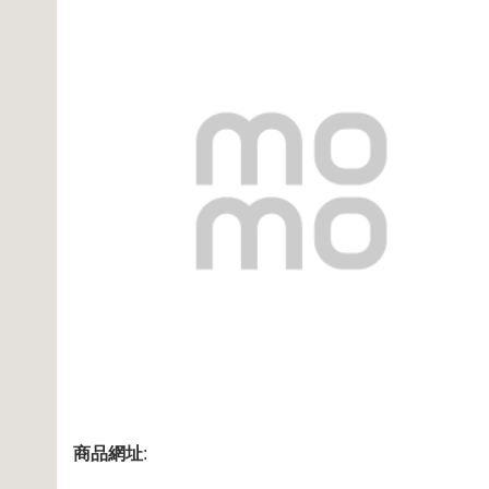
商品網址
: