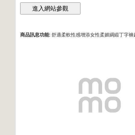
商品訊息功能
: 舒適柔軟性感增添女性柔媚綢緞丁字褲