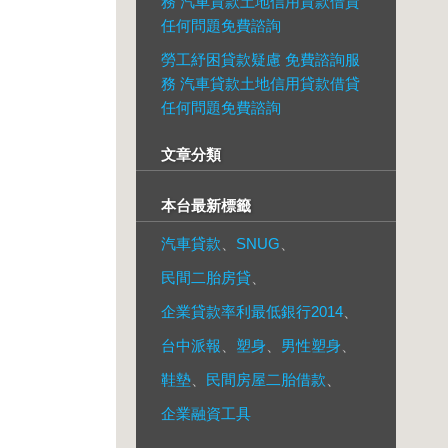
務 汽車貸款土地信用貸款借貸
任何問題免費諮詢
勞工紓困貸款疑慮 免費諮詢服
務 汽車貸款土地信用貸款借貸
任何問題免費諮詢
文章分類
本台最新標籤
汽車貸款
、
SNUG
、
民間二胎房貸
、
企業貸款率利最低銀行2014
、
台中派報
、
塑身
、
男性塑身
、
鞋墊
、
民間房屋二胎借款
、
企業融資工具