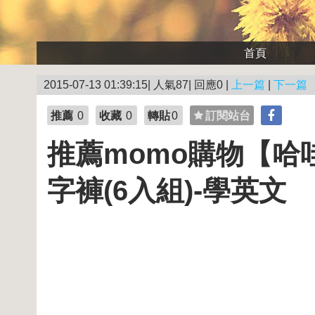
首頁
2015-07-13 01:39:15| 人氣87| 回應0 |
上一篇
|
下一篇
推薦
0
收藏
0
轉貼
0
訂閱站台
推薦momo購物【哈哇衣
字褲(6入組)-學英文