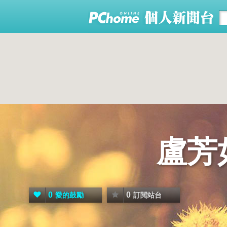
盧芳
0
0
愛的鼓勵
訂閱站台