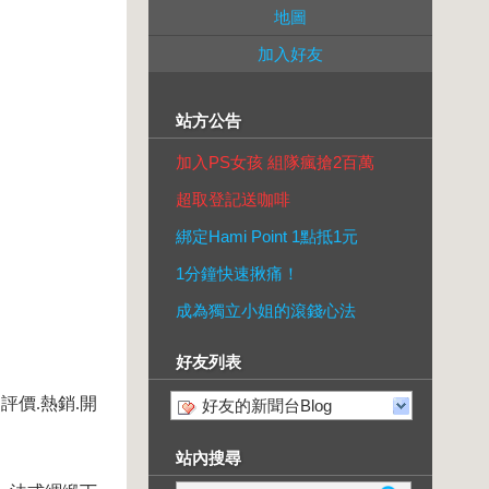
地圖
加入好友
站方公告
加入PS女孩 組隊瘋搶2百萬
超取登記送咖啡
綁定Hami Point 1點抵1元
1分鐘快速揪痛！
成為獨立小姐的滾錢心法
好友列表
.評價.熱銷.開
好友的新聞台Blog
站內搜尋