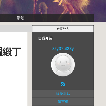
活動
自我介紹
zsy37ut23y
式綢緞丁
關於本站
留言板