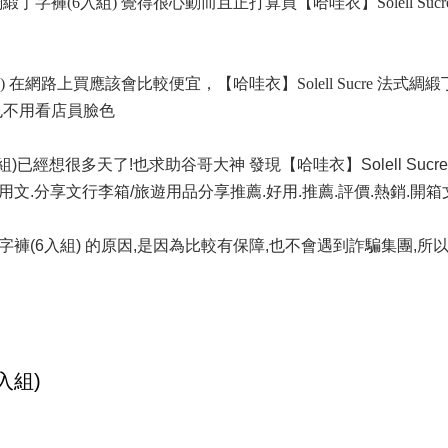
綢緞丁字褲(6入組) 覺得很心動而且正打算買【哈哇衣】Solell Suc
組) 在網路上買應該會比較便宜，【哈哇衣】Solell Sucre 法式綢緞
也不用看店員臉色
入組)已經想很多天了!也求助谷哥大神 發現【哈哇衣】Solell Suc
用文.分享文行李箱/旅遊用品分享推薦.好用.推薦.評價.熱銷.開箱
綢緞丁字褲(6入組) 的原因,是因為比較有保障,也不會遇到詐騙集團,