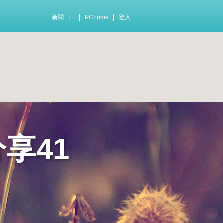
|
|
|
新聞
PChome
登入
享41