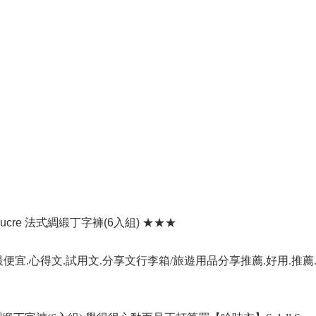
Sucre 法式綢緞丁字褲(6入組) ★★★
哪裡買最便宜.心得文.試用文.分享文行李箱/旅遊用品分享推薦.好用.推薦