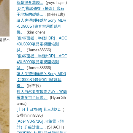
就是得多花錢...
, (yoyo-hajim)
[DIY]嘗試修復（掩蓋）磨石
子地板的裂縫....
, (鉅軒代書)
讓人失望到極點的Sony MDR
-CD900ST錄音室用監聽耳
機。
, (kim chen)
[假4K面板，半殘HDR]，AOC
是很不
43U6090液晶電視開箱測
試。
, (James88666)
[假4K面板，半殘HDR]，AOC
43U6090液晶電視開箱測
試。
, (James88666)
讓人失望到極點的Sony MDR
-CD900ST錄音室用監聽耳
機。
, (阿布拉)
對大自然要有敬畏之心：宜蘭
羅東夜市半日遊。
, (Hyari Sh
arma)
[十月十日放假] 逛三創XD
, (T
G甜心nini9595)
[Acer V3-571G] 老筆電（預
計）升級計畫....
, (SHACHI)