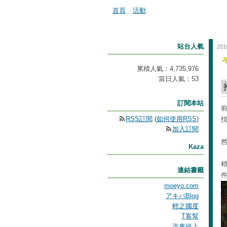
首頁
活動
站台人氣
201
累積人氣：
4,735,976
當日人氣：
53
訂閱本站
RSS訂閱
(
如何使用RSS
)
找
加入訂閱
Kaza
連結書籤
moeyo.com
アキバBlog
輕之國度
T客幫
汽車線上