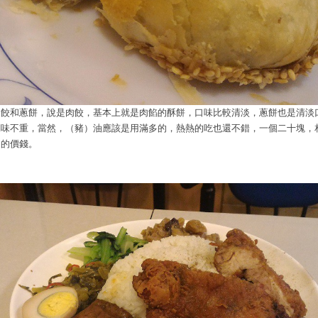
肉餃和蔥餅，說是肉餃，基本上就是肉餡的酥餅，口味比較清淡，蔥餅也是清淡
調味不重，當然，（豬）油應該是用滿多的，熱熱的吃也還不錯，一個二十塊，
道的價錢。