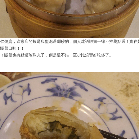
蝦仁燒賣，這家店的蝦是典型泡過硼砂的，個人建議蝦類一律不推薦點選！實在
合鼴鼠口味！！
喔！鼴鼠也有點過珍珠丸子，倒是還不錯，至少比燒賣好吃多了。