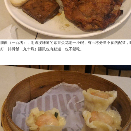
雞腿飯（一百塊），附送沒味道的紫菜蛋花湯一小碗，有五樣分量不多的配菜，
剛好，排骨飯（九十塊）鼴鼠也有點過，也不錯吃。