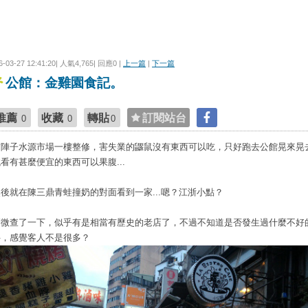
6-03-27 12:41:20| 人氣4,765| 回應0 |
上一篇
|
下一篇
公館：金雞園食記。
推薦
收藏
轉貼
訂閱站台
0
0
0
前陣子水源市場一樓整修，害失業的鼴鼠沒有東西可以吃，只好跑去公館晃來晃
看有甚麼便宜的東西可以果腹...
然後就在陳三鼎青蛙撞奶的對面看到一家...嗯？江浙小點？
稍微查了一下，似乎有是相當有歷史的老店了，不過不知道是否發生過什麼不好
件，感覺客人不是很多？