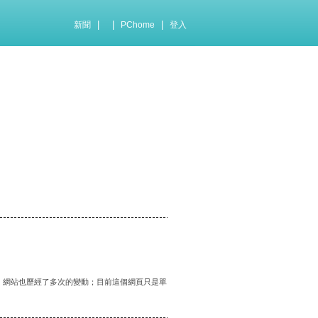
|
|
|
新聞
PChome
登入
化，網站也歷經了多次的變動；目前這個網頁只是單