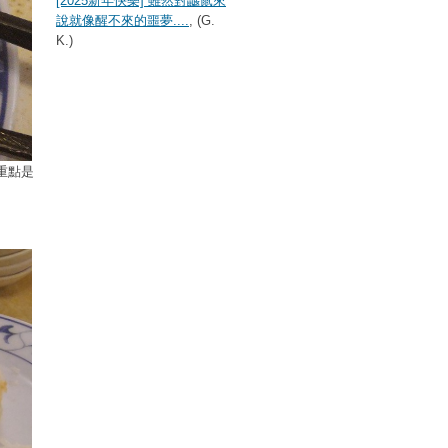
[2025新年快樂] 雖然對鼴鼠來
說就像醒不來的噩夢....
, (G.
K.)
重點是