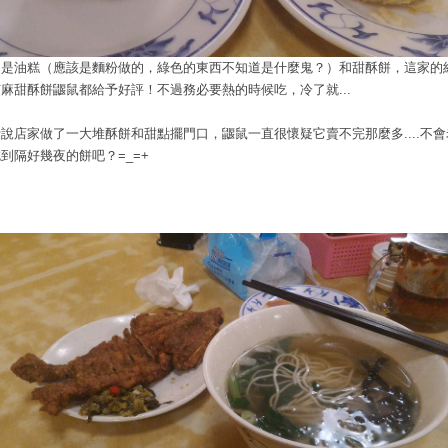
這是油糕（應該是麵粉做的，綠色的東西不知道是什麼鬼？）和甜酥餅，這家的紅
芝麻甜酥餅鼴鼠都給予好評！不過務必要熱的時候吃，冷了就...
話說店家做了一大堆酥餅和甜點擺門口，鼴鼠一直很懷疑它賣不完那麼多....不會
到隔好幾夜的餅吧？=_=+