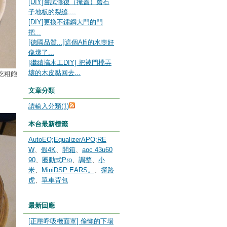
[DIY]嘗試修復（掩蓋）磨石
子地板的裂縫....
[DIY]更換不鏽鋼大門的門
把...
[德國品質...]這個Alfi的水壺好
像壞了...
[繼續搞木工DIY] 把被門檔弄
壞的木皮黏回去...
吃粗飽
文章分類
請輸入分類(1)
本台最新標籤
AutoEQ;EqualizerAPO;RE
W
、
假4K
、
開箱
、
aoc 43u60
90
、
圈動式Pro
、
調整
、
小
米
、
MiniDSP EARS。
、
探路
虎
、
單車背包
最新回應
[正壓呼吸機面罩] 偷懶的下場