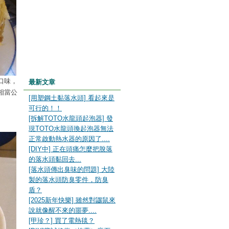
口味，
最新文章
相當公
[用塑鋼土黏落水頭] 看起來是
可行的！！
[拆解TOTO水龍頭起泡器] 發
現TOTO水龍頭換起泡器無法
正常啟動熱水器的原因了....
[DIY中] 正在頭痛怎麼把脫落
的落水頭黏回去...
[落水頭傳出臭味的問題] 大陸
製的落水頭防臭零件，防臭
盾？
[2025新年快樂] 雖然對鼴鼠來
說就像醒不來的噩夢....
[甲珍？] 買了電熱毯？