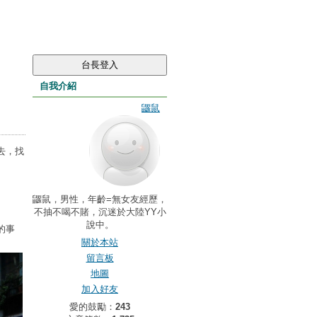
自我介紹
鼴鼠
去，找
鼴鼠，男性，年齡=無女友經歷，
不抽不喝不賭，沉迷於大陸YY小
說中。
的事
關於本站
留言板
地圖
加入好友
愛的鼓勵：
243