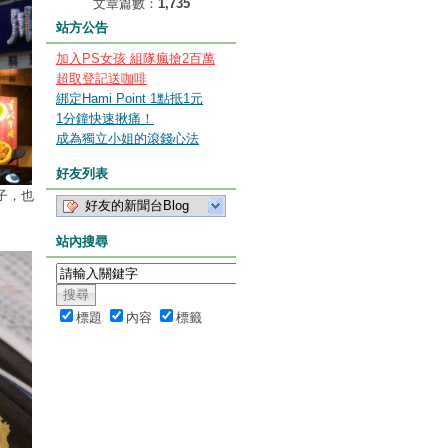
文章篇數：
1,735
站方公告
加入PS女孩 組隊瘋搶2百萬
超取登記送咖啡
綁定Hami Point 1點抵1元
1分鐘快速揪痛！
成為獨立小姐的滾錢心法
好友列表
子，也
好友的新聞台Blog
站內搜尋
標題
內容
標籤