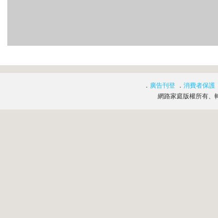
．
廣告刊登
．
消費者保護
網路家庭版權所有、轉載必究 