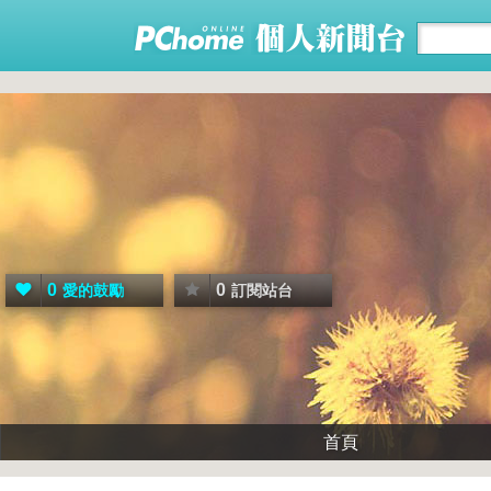
0
0
愛的鼓勵
訂閱站台
首頁