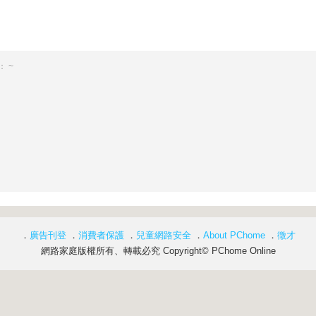
 ~
．
廣告刊登
．
消費者保護
．
兒童網路安全
．
About PChome
．
徵才
網路家庭版權所有、轉載必究 Copyright© PChome Online