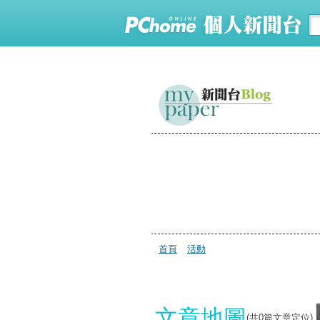
首頁
活動
文章地圖
(共
0
篇文章定位)