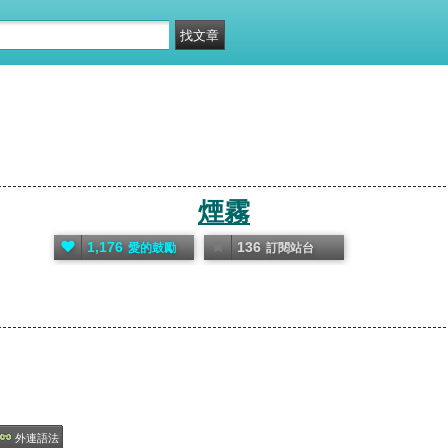
煙霧
1,176
136
愛的鼓勵
訂閱站台
外連語法