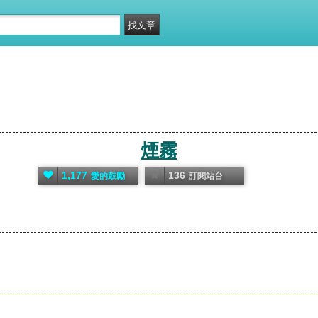
煙霧
1,177
136
愛的鼓勵
訂閱站台