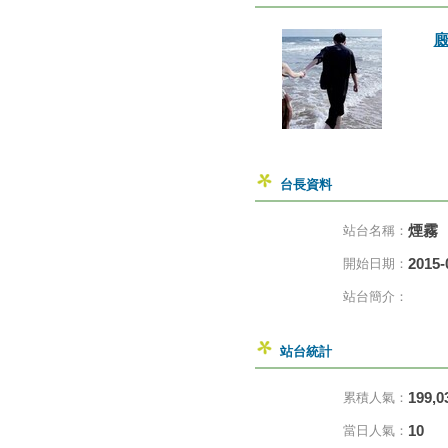
台長資料
煙霧
站台名稱：
2015-
開始日期：
站台簡介：
站台統計
199,0
累積人氣：
10
當日人氣：