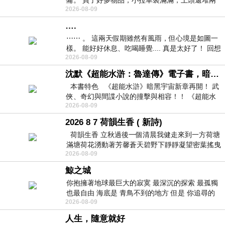
備。 買了好多物品，小拉車裝滿滿，上頭還堆兩
2026-08-09
紙箱。 雖辛苦了點，這點程度我一個人搬
….
⋯⋯ 。 這兩天假期雖然有風雨，但心境是如圖一
樣。 能好好休息、吃喝睡覺.... 真是太好了！ 回想
2026-08-09
起來，以前根本就很難有這
沈默《超能水滸：魯達傳》電子書，暗黑宇宙新章，一一五年八月璀璨上架！
本書特色 《超能水滸》暗黑宇宙新章再開！ 武
俠、奇幻與間諜小說的撞擊與相容！！ 《超能水
2026-08-09
滸》系列第四部
2026 8 7 荷韻生香 ( 新詩)
荷韻生香 立秋過後一個清晨我健走來到一方荷塘
滿塘荷花湧動著芳馨蒼天碧野下靜靜凝望密葉搖曳
2026-08-09
幽泉中復有蛙鳴嘓嘓水波裡搖曳
鯨之城
你抱擁著地球最巨大的寂寞 最深沉的探索 最孤獨
也最自由 海底是 青鳥不到的地方 但是 你追尋的
2026-08-09
幸福 可以比珍珠更
人生，隨意就好