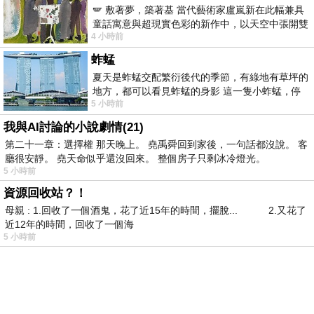
🪽 敷著夢，築著基 當代藝術家盧嵐新在此幅兼具
童話寓意與超現實色彩的新作中，以天空中張開雙
4 小時前
翼的神聖形象與地面上聚集的人群對話，
蚱蜢
夏天是蚱蜢交配繁衍後代的季節，有綠地有草坪的
地方，都可以看見蚱蜢的身影 這一隻小蚱蜢，停
5 小時前
在車頂上，怎麼樣小心驅趕，都無動
我與AI討論的小說劇情(21)
第二十一章：選擇權 那天晚上。 堯禹舜回到家後，一句話都沒說。 客
廳很安靜。 堯天命似乎還沒回來。 整個房子只剩冰冷燈光。
5 小時前
資源回收站？！
母親 : 1.回收了一個酒鬼，花了近15年的時間，擺脫... 2.又花了
近12年的時間，回收了一個海
5 小時前