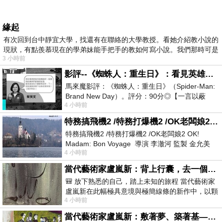
緣起
有次回到台中靜宜大學，找還有在聯絡的大學教授。看她介紹教小說的
現狀，有點羨慕現在的學弟妹能手把手的教如何寫小說。我們那時可是
3 小時前
影評--《蜘蛛人：重生日》：看見英雄的孤獨與重生
馬來魔影評：《蜘蛛人：重生日》（Spider-Man:
Brand New Day）。評分：90分◎【一言以蔽
4 小時前
之】：一個失去一切的英雄，學會放下孤獨、
特務搞飛機2 /特務打爆機2 /OK老闆娘2 OK! Madam: Bon Voyage
特務搞飛機2 /特務打爆機2 /OK老闆娘2 OK!
Madam: Bon Voyage 導演 李澈河 監製 金允美
4 小時前
劇本 申鉉成 主演 嚴正化 朴誠雄
當代藝術家盧嵐新：背上行囊，去一個沒有人認識你的地方——看風景，也遇見渴望出發的自己
🎒 放下熟悉的自己，踏上未知的旅程 當代藝術家
盧嵐新在此幅極具意境與極簡線條的新作中，以顆
4 小時前
粒感豐富的灰綠粗糙背景，搭配凝練且具
當代藝術家盧嵐新：敷著夢、築著基——讓筆觸成為存在過的證據，將相遇的溫度熔鑄成新的模樣