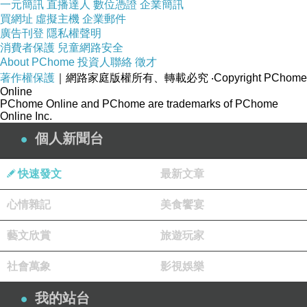
一元簡訊
直播達人
數位憑證
企業簡訊
買網址
虛擬主機
企業郵件
廣告刊登
隱私權聲明
消費者保護
兒童網路安全
About PChome
投資人聯絡
徵才
著作權保護
｜網路家庭版權所有、轉載必究
‧Copyright PChome
Online
PChome Online and PChome are trademarks of PChome
Online Inc.
個人新聞台
快速發文
最新文章
心情雜記
美食饗宴
藝文欣賞
旅遊玩家
社會萬象
影視娛樂
我的站台