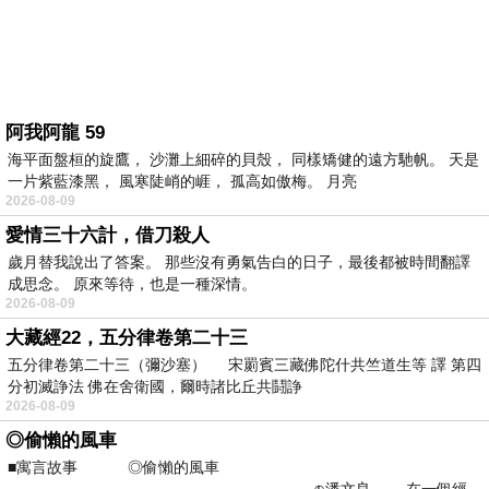
阿我阿龍 59
海平面盤桓的旋鷹， 沙灘上細碎的貝殼， 同樣矯健的遠方馳帆。 天是
一片紫藍漆黑， 風寒陡峭的崕， 孤高如傲梅。 月亮
2026-08-09
愛情三十六計，借刀殺人
歲月替我說出了答案。 那些沒有勇氣告白的日子，最後都被時間翻譯
成思念。 原來等待，也是一種深情。
2026-08-09
大藏經22，五分律卷第二十三
五分律卷第二十三（彌沙塞） 宋罽賓三藏佛陀什共竺道生等 譯 第四
分初滅諍法 佛在舍衛國，爾時諸比丘共鬪諍
2026-08-09
◎偷懶的風車
■寓言故事 ◎偷懶的風車