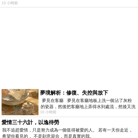
10 小時前
夢境解析：修復、失控與放下
夢見在客廳 夢見在客廳地板上洗一個沾了灰粉
的瓷器，然後把客廳地上弄得水到處流，然後又洗
10 小時前
一頂棒球潮帽，後來發現帽
愛情三十六計，以逸待勞
我不追趕愛情，只是努力成為一個值得被愛的人。 若有一天你走近，
希望你看見的， 不是刻意迎合，而是真實的我。