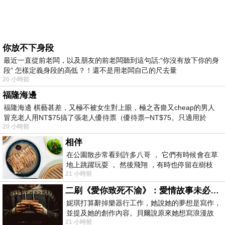
你放不下身段
最近一直從前老闆，以及朋友的前老闆聽到這句話:“你沒有放下你的身
段” 怎樣定義身段的高低？！還不是用老闆自己的尺去量
20 小時前
福隆海邊
福隆海邊 棋藝甚差，又極不被女生對上眼，極之吝嗇又cheap的男人
冒充老人用NT$75搞了張老人優待票（優待票─NT$75。只適用於
20 小時前
相伴
在公園散步常看到許多八哥 ， 它們有時候會在草
地上跳躍玩耍 ， 然後飛翔 ，有時也停留在樹枝
21 小時前
上，它們身軀是咖啡色的，鳥喙是黃色
二刷《愛你致死不渝》：愛情故事未必是浪漫故事
妮琪打算辭掉樂器行工作，她說她的夢想是寫作，
並提及她的創作內容。貝爾說原來她想寫浪漫故
21 小時前
事，妮琪回應：「不是浪漫故事，是愛情