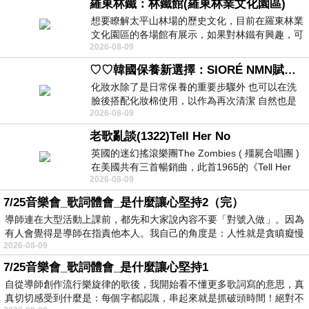
羅東林鐵：林鐵館(羅東林業文化園區)
想要瞭解太平山林場的歷史文化，目前在羅東林業
文化園區的各場館有展示，如果對林鐵有興趣，可
2026-08-09
以到林鐵館。 這裡展示從山下
♡♡韓國保養新選擇：SIORÉ NMN賦活泡泡化妝水♡♡
化妝水除了是日常保養的重要步驟外 也可以在洗
臉後搭配化妝棉使用，以作為再次清潔 自然也是
2026-08-09
我的保養必備品項 不過，我對於化妝
老歌亂談(1322)Tell Her No
英國的迷幻搖滾樂團The Zombies ( 殭屍合唱團 )
在美國共有三首暢銷曲，此首1965的《Tell Her
2026-08-09
No》即為其中之一，在告示牌百大單曲
7/25音樂會_歌詞體會_是什麼讓心堅持2（完）
導師連在大型活動上課前，都先和大家說內容不要「對號入做」。因為
有人會覺得是導師在指責他本人。我自己的角度是：人性就是貪瞋癡慢
2026-08-09
7/25音樂會_歌詞體會_是什麼讓心堅持1
自從導師創作流行樂旋律的歌後，我開始看不懂更多歌詞寫的意思，真
真切切感受到什麼是：每個字都認識，串起來就是抓破頭時間！絕對不