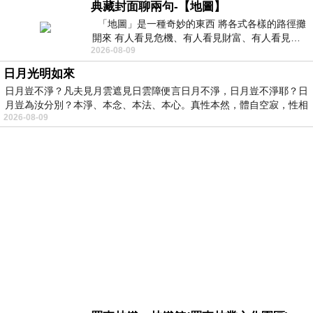
典藏封面聊兩句-【地圖】
「地圖」是一種奇妙的東西 將各式各樣的路徑攤
開來 有人看見危機、有人看見財富、有人看見…
2026-08-09
從中可以發掘出不同的
日月光明如來
日月豈不淨？凡夫見月雲遮見日雲障便言日月不淨，日月豈不淨耶？日
月豈為汝分別？本淨、本念、本法、本心。真性本然，體自空寂，性相
2026-08-09