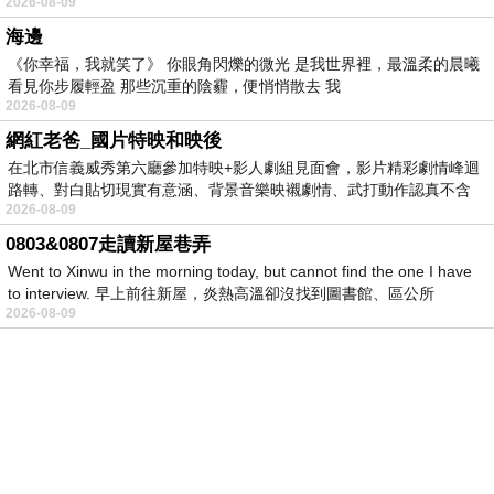
2026-08-09
海邊
《你幸福，我就笑了》 你眼角閃爍的微光 是我世界裡，最溫柔的晨曦
看見你步履輕盈 那些沉重的陰霾，便悄悄散去 我
2026-08-09
網紅老爸_國片特映和映後
在北市信義威秀第六廳參加特映+影人劇組見面會，影片精彩劇情峰迴
路轉、對白貼切現實有意涵、背景音樂映襯劇情、武打動作認真不含
2026-08-09
糊、
0803&0807走讀新屋巷弄
Went to Xinwu in the morning today, but cannot find the one I have
to interview. 早上前往新屋，炎熱高溫卻沒找到圖書館、區公所
2026-08-09