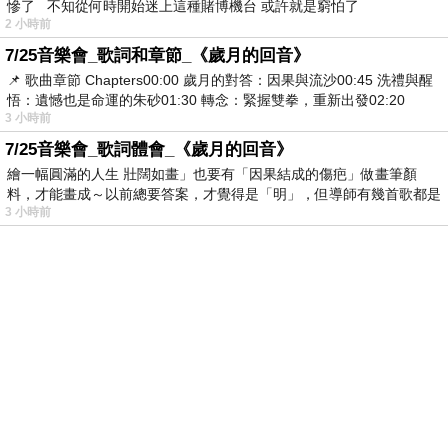
慘了 不知從何時開始迷上這種賭博機台 或許就是窮怕了
2 小時前
7/25音樂會_歌詞和章節_《歲月的回音》
📌 歌曲章節 Chapters00:00​ 歲月的對答：因果與流沙00:45​ 洗禮與醒
悟：遺憾也是命運的朱砂01:30​ 轉念：緊握雙拳，重新出發02:20
3 小時前
7/25音樂會_歌詞體會_《歲月的回音》
繪一幅圓滿的人生 壯闊如畫」也要有「因果結成的傷疤」做畫筆顏
料，才能畫成～以前總要答案，才覺得是「明」，但導師有幾首歌都是
3 小時前
在教