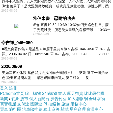
我亦不入涅槃，以入大般涅槃故不入涅槃，入不入故，入大涅槃者得見
佛性 善男子！是大涅槃微妙經典，成就具足無量功德。佛性亦爾，悉
2026-08-09
希伯來書 - 忍耐的功夫
希伯來書10:32-10:39 10:32你們要追念往日、蒙
了光照以後、所忍受大爭戰的各樣苦難． 10:33一
2026-08-09
面被毀謗、遭患難、成了戲景、叫眾人
◎吉祥_046~050
■潘文良著作集＞勵益品＞魚雁千里共今緣＞吉祥_046~050 ▽046_吉
祥。2006.04.02.日 08:21:40 ▽047_吉祥。2006.04.03.一 23:11:
2026-08-09
2026/08/09
突如其來的休假 當然就是去找同學弄頭髮啦！ 笑死 選了一個奶灰
色 染出來是淺灰藍 崽崽跟同學兩個人 笑了好久 反
2026-08-09
登入
註冊
PChome首頁
線上購物
24h購物
書店
露天拍賣
比比昂代購
新聞
/
氣象
股市
個人新聞台
廣告刊登
加入聯播網
全球購物
買賣租屋
支付連
國際連
Pi 拍錢包
旅遊
服務中心
買車
旅行團
汽車險推薦
線上麻將
雜誌
星座命理
會員中心