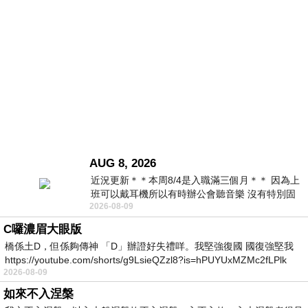
AUG 8, 2026
近況更新＊＊本周8/4是入職滿三個月＊＊ 因為上
班可以戴耳機所以有時辦公會聽音樂 沒有特別固
2026-08-09
定哪天但就是一周某一天會固定聽'90
C囉濃眉大眼版
橋係土D，但係夠傳神 「D」辦證好失禮咩。我堅強復國 國復強堅我
https://youtube.com/shorts/g9LsieQZzl8?is=hPUYUxMZMc2fLPlk
2026-08-09
如來不入涅槃