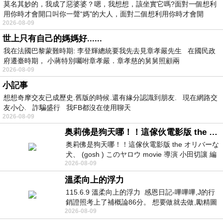
莫名其妙的，我成了惡婆婆？嗯，我想想，該坐實它嗎?面對一個想利
用你時才會開口叫你一聲“媽"的大人，面對二個想利用你時才會開
2026-08-09
世上只有自己的媽媽好......
我在法國巴黎蒙難時期: 李登輝總統要我先去見章孝嚴先生 在國民政
府遷臺時期， 小蔣特別囑咐章孝嚴．章孝慈的舅舅照顧兩
2026-08-09
小記事
想想奇摩交友已成歷史.舊版的時候.還有緣分認識到朋友. 現在網路交
友小心. 詐騙盛行 我FB都沒在使用聊天
2026-08-09
奥莉佛是狗天哪！！這傢伙電影版 the オリバーな犬、 (gosh ) このヤロウ movie
奥莉佛是狗天哪！！這傢伙電影版 the オリバーな
犬、 (gosh ) このヤロウ movie 導演 小田切讓 編
2026-08-09
劇: 小田切讓 主演: 小田切讓
溫柔向上的浮力
115.6.9 溫柔向上的浮力 感恩日記-嗶嗶嗶,J的行
銷證照考上了補概論86分。 想要做就去做,勵精圖
2026-08-09
治大成功,也是表法,堅持和努力