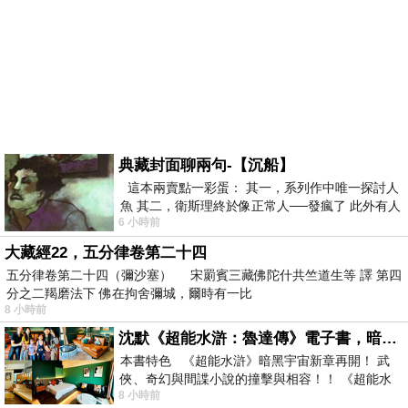
典藏封面聊兩句-【沉船】
這本兩賣點一彩蛋： 其一，系列作中唯一探討人
魚 其二，衛斯理終於像正常人──發瘋了 此外有人
6 小時前
在南極打死北極熊（@《地心
大藏經22，五分律卷第二十四
五分律卷第二十四（彌沙塞） 宋罽賓三藏佛陀什共竺道生等 譯 第四
分之二羯磨法下 佛在拘舍彌城，爾時有一比
8 小時前
沈默《超能水滸：魯達傳》電子書，暗黑宇宙新章，一一五年八月璀璨上架！
本書特色 《超能水滸》暗黑宇宙新章再開！ 武
俠、奇幻與間諜小說的撞擊與相容！！ 《超能水
8 小時前
滸》系列第四部變幻登場