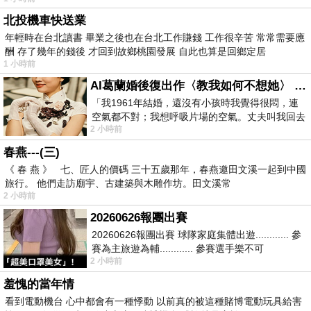
北投機車快送業
年輕時在台北讀書 畢業之後也在台北工作賺錢 工作很辛苦 常常需要應
酬 存了幾年的錢後 才回到故鄉桃園發展 自此也算是回鄉定居
1 小時前
AI葛蘭婚後復出作〈教我如何不想她〉 #戀上老電影 #葛蘭 #粟子
「我1961年結婚，還沒有小孩時我覺得很悶，連
空氣都不對；我想呼吸片場的空氣。丈夫叫我回去
2 小時前
試試看……拍了〈教我如何不想她〉（1963
春燕---(三)
《 春 燕 》 七、匠人的價碼 三十五歲那年，春燕邀田文溪一起到中國
旅行。 他們走訪廟宇、古建築與木雕作坊。田文溪常
2 小時前
20260626報團出賽
20260626報團出賽 球隊家庭集體出遊............ 參
賽為主旅遊為輔............ 參賽選手樂不可
2 小時前
支............ 賽前旅遊
羞愧的當年情
看到電動機台 心中都會有一種悸動 以前真的被這種賭博電動玩具給害