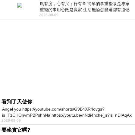
風有度，心有尺；行有章 簡單的事重複做是專家
重複的事用心做是贏家 生活無論怎麼選都有遺憾
2026-08-09
所以開心就好 生活不會辜負認真
看到了天使你
Angel you https://youtube.com/shorts/G9B4XR4ovgs?
is=TzCHOnvmPBPshnNa https://youtu.be/nNdi4hche_s?is=nDIAqAk
2026-08-09
要坐實它嗎?