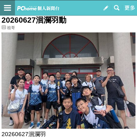
我的
最新文章
20260627洄瀾羽動
祖哥
20260627洄瀾羽