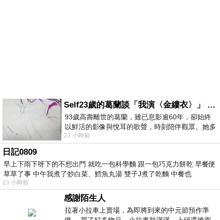
Self23歲的葛蘭談「我演〈金縷衣〉」 #戀上老電影 #粟子 #葛蘭
93歲高壽離世的葛蘭，雖已息影逾60年，卻始終
以鮮活的影像與悅耳的歌聲，時刻陪伴觀眾。她多
23 小時前
才多藝、陽光開朗的形象，不僅保留在電影
日記0809
早上下雨下呀下的不想出門 就吃一包科學麵 跟一包巧克力餅乾 早餐便
草草了事 中午我煮了炒白菜、鱈魚丸湯 雙子J煮了乾麵 中餐也
23 小時前
感謝陌生人
拉著小拉車上賣場，為即將到來的中元節預作準