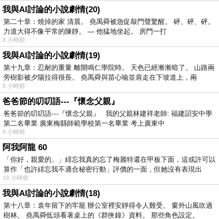
我與AI討論的小說劇情(20)
第二十章：燒掉的家 清晨。 堯禹舜被急促敲門聲驚醒。 砰、砰、砰。
力道大得不像平常的陳靜。 — 他猛地坐起。 房門一打
8 小時前
我與AI討論的小說劇情(19)
第十九章：忍耐的重量 離開鳴仁學院時。 天色已經漸漸暗了。 山路兩
旁樹影被夕陽拉得很長。 堯禹舜與苗心喻並肩走在下坡道上，兩
8 小時前
爸爸節的叨叨語---『懷念父親』
爸爸節的叨叨語---『懷念父親』 我的父親林建祥老師: 福建詔安中學
第二名畢業 廣東梅縣師範學校第一名畢業 考上廣東中
9 小時前
阿我阿龍 60
「你好，親愛的。」緋忘我真的忘了梅麗特還在甲板下面，這或許可以
算作「也許緋忘我不適合秘密行動」評價的一面，但她沒有表現出
10 小時前
我與AI討論的小說劇情(18)
第十八章：袁年留下的牢籠 辦公室裡安靜得令人難受。 窗外山風吹過
樹林。 堯禹舜低頭看著桌上的《群俠錄》資料。 那些角色設定。