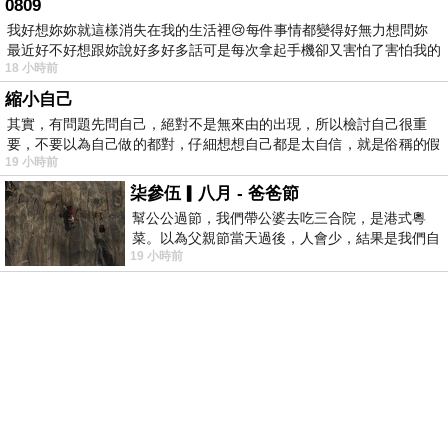
0809
我好想妳妳就這樣消失在我的生活裡😢每件事情都變得好無力想問妳
最近好不好想跟妳說好多好多話可是每次拿起手機卻又害怕了害怕我的
18 小時前
出現
縮小自己
其實，有問題先問自己，絕對不是無來由的出現，所以檢討自己很重
要，不要以為自己做的都對，仔細想想自己都是太自信，就是俗稱的假
19 小時前
柒參伍▎八月 - 爸爸節
幫公公過節，我們帶公婆去吃三合院，是港式粵
菜。以為父親節當天過後，人會少，結果是我們自
19 小時前
己想多了。人陸續地進，滿滿都是人，個人