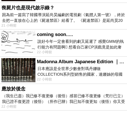
喪屍片也是現代啟示錄？
因為前一篇寫了韓國導演延尚昊編劇的電視劇《氣體人第一號》，終於
去把一直放在心上的《屍速禁區》給看了。 《屍速禁區》是延尚昊20
21 小時前
coming soon.....
說好今年一定會看到的劇又延遲了 感覺GMM的執
行能力有問題啊🫩 想看自己家CP演戲竟是如此奢
22 小時前
侈的事 GMM你說看看啊😑 先把劇放
Madonna Album Japanese Edition ｜瑪丹娜專輯們2026年日本版重發系列
日本應該是全世界少數會對瑪丹娜做
COLLECTION系列型銷售的國家，連娜姊的母國
22 小時前
美國都沒對她這樣過，這全拜在他們到現在唱片
應放於後念
（我生已盡）我已修不復更修（後悟）感冒已修不復更修（梵行已立）
我已證不復更證（後悟）（所作已辦）我已知不復更知（後悟）你又受
22 小時前