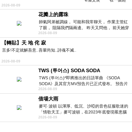
⊕潘文良 在一個經
2026-08-09
常颳風的山丘上—&m
花瓣上的露珠
帥氣阿弟被調線， 可能和我常聊天， 作業主管紅
了眼， 阻隔我們隔兩邊。 昨天又問他， 前天她穿
2026-08-09
什麼顏色衣服， 不經
【轉貼】天 地 侘 寂
言多!不定就解吾意..吾輩尚知..詩魂不滅..
2026-08-09
TWS (투어스) SODA SODA
TWS (투어스)*即將推出的日語單曲 《SODA
SODA》及其官方MV預告片已正式發布。 預告片
2026-08-09
一經發布， 就引發了粉絲們對這次夏季回
借場大雨
麥可·波頓 以渾厚、低沉、沙啞的音色征服歌迷的
「情歌天王」麥可波頓，在2023年底發現罹患腦
2026-08-09
瘤「祈禱早日康復，一切都好」。