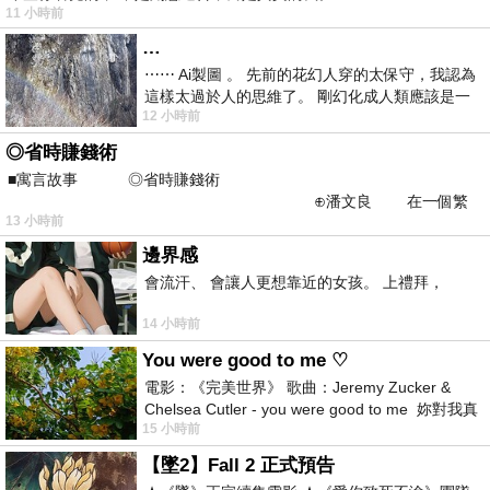
11 小時前
…
⋯⋯ Ai製圖 。 先前的花幻人穿的太保守，我認為
這樣太過於人的思維了。 剛幻化成人類應該是一
12 小時前
絲不掛吧？ 當然這樣是創不出
◎省時賺錢術
■寓言故事 ◎省時賺錢術
⊕潘文良 在一個繁
13 小時前
華的商業街上，有兩家傳統
邊界感
會流汗、 會讓人更想靠近的女孩。 上禮拜，
14 小時前
You were good to me ♡
電影：《完美世界》 歌曲：Jeremy Zucker &
Chelsea Cutler - you were good to me 妳對我真
15 小時前
好 因
【墜2】Fall 2 正式預告