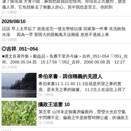
逮了個現成 犬青小姐，麻煩您跟我回忠情局。你現在正式被控，故意
傷人罪。它包括偷去了無數人的心。其中我也是苦主。你的刑
17 小時前
2026/08/10
話說 早上太早起了 崽崽送完一號去學校以後 回家第一件事 先洗個熱
水澡 因為一早 那雨大的跟颱風天沒兩樣 崽崽不過就上車
18 小時前
◎吉祥_051~054
■潘文良著作集＞勵益品＞魚雁千里共今緣＞吉祥_051~054 ▽051_吉
祥。2006.05.04.四 15:17:56 ▽052_吉祥。2006.06.08.四 12:27:
18 小時前
希伯來書 - 因信稱義的見證人
希伯來書11:1-11:40 11:1信就是所望之事的實
底、是未見之事的確據。 11:2古人在這信上得了
18 小時前
美好的證據。 11:3我們因着信、就知道
攝政王追妻 10
第五章 山河未定御書房偏殿內，熒瑩火光在空氣
中閃爍不定。偏殿之中是個暫時辦公處，供攝政王
18 小時前
於皇宮內廷裡處理公務已然很多年。房內