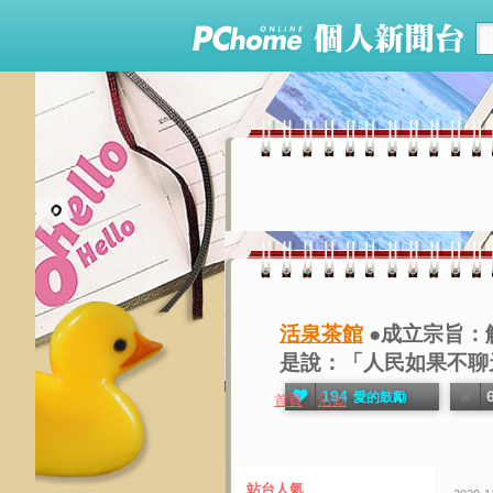
活泉茶館
●成立宗旨：解
是說：「人民如果不聊天
194
愛的鼓勵
首頁
活動
站台人氣