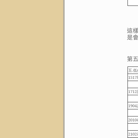
這
是
第
五
.
低
1517
1712
1904
2010
2102