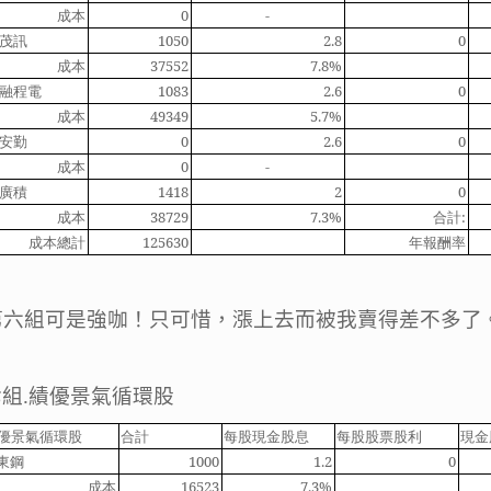
成本
0
-
茂訊
1050
2.8
0
成本
37552
7.8%
融程電
1083
2.6
0
成本
49349
5.7%
安勤
0
2.6
0
成本
0
-
廣積
1418
2
0
成本
38729
7.3%
合計
:
成本總計
125630
年報酬率
第六組可是強咖！只可惜，漲上去而被我賣得差不多了
七組
.
績優景氣循環股
優景氣循環股
合計
每股現金股息
每股股票股利
現金
東鋼
1000
1.2
0
成本
16523
7.3%