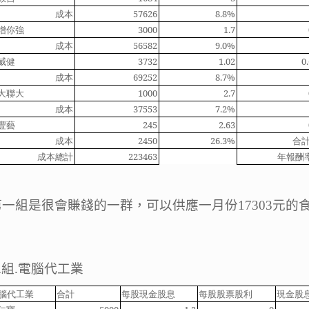
成本
57626
8.8%
增你強
3000
1.7
成本
56582
9.0%
威健
3732
1.02
0.
成本
69252
8.7%
大聯大
1000
2.7
成本
37553
7.2%
豐藝
245
2.63
成本
2450
26.3%
合
成本總計
223463
年報酬
第一組是很會賺錢的一群，可以供應一月份
17303
元的
。
二組
.
電腦代工業
腦代工業
合計
每股現金股息
每股股票股利
現金股