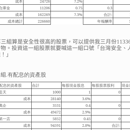
成本
24726
7.2%
合庫金
11206
0.75
0.3
成本
162269
7.3%
合計
:
成本總計
226660
年報酬率
第三組算是安全性很高的股票，可以提供我三月份
1133
食物。投資這一組股票就要喊這一組口號「台灣安全、
錢！」
四
組
.
有配息的資產股
配息的資產股
合計
每股現金股息
每股股票股利
現金
藍天
1000
1
0
成本
28140
3.6%
萬企
3531
0.4
0
成本
49472
2.9%
第一店
5852
0.45
0
成本
94591
2.8%
合計
: