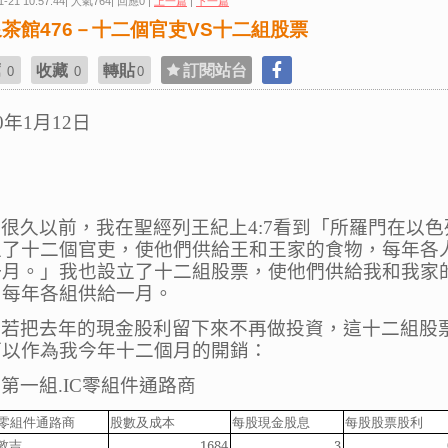
1-21 10:57:44| 人氣764| 回應0 |
上一篇
|
下一篇
茶館476－十二個官吏VS十二組股票
薦
收藏
轉貼
訂閱站台
0
0
0
0
年
1
月
12
日
很久以前，我在聖經列王紀上
4:7
看到
「
所羅門在以色
立了十二個官吏，使他們供給王和王家的食物，每年各
一月。
」我也設立了十二組股票，
使他們供給我和我家
，每年各組供給一月。
若把去年的現金股利留下來不再做投資，這十二組股
可以作
為
我今年十二個月的開銷：
第一組
.IC
零組件通路商
零組件通路商
股數及成本
每股現金股息
每股股票股利
敦吉
1684
3