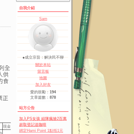
自我介紹
Sam
●成立宗旨：解決民不聊
關於本站
列全
留言板
人供
地圖
的食
加入好友
愛的鼓勵：
194
票正
文章篇數：
878
站方公告
加入PS女孩 組隊瘋搶2百萬
超取登記送咖啡
現金股息
股票股利
綁定Hami Point 1點抵1元
0
5052
0