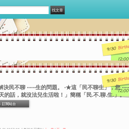
決民不聊 ‧‧‧‧‧‧生的問題。 ‧★這「民不聊生」，您 ‧‧
的話，就沒法兒生活啦！」簡稱「民.不.聊.生.」。
6
訂閱站台