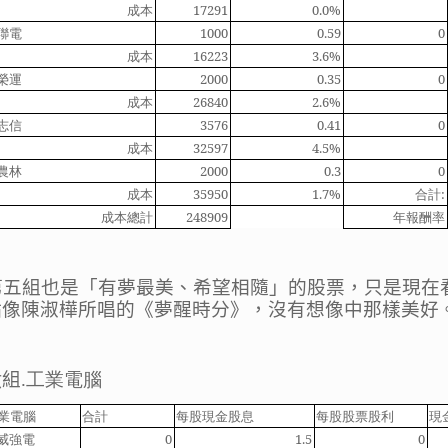
成本
17291
0.0%
聯電
1000
0.59
0
成本
16223
3.6%
榮運
2000
0.35
0
成本
26840
2.6%
志信
3576
0.41
0
成本
32597
4.5%
農林
2000
0.3
0
成本
35950
1.7%
合計
:
成本總計
248909
年報酬率
第五組
也是「有夢最美、希望相隨」的股票，只是現在
點像陳淑樺所唱的《夢醒時分》，沒有想像中那樣美好
六
組
.
工業電腦
業電腦
合計
每股現金股息
每股股票股利
現
威強電
0
1.5
0