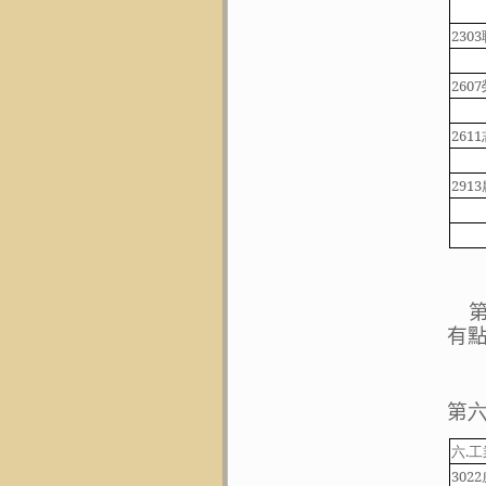
2303
2607
2611
2913
有
第
六
.
工
3022