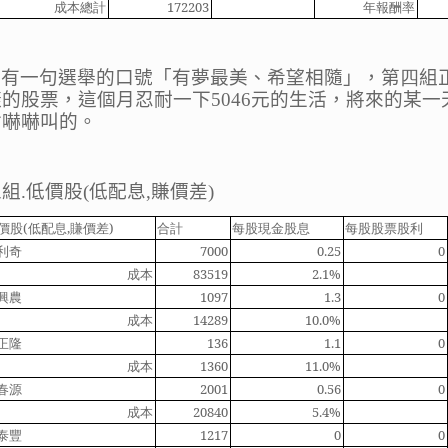
成本總計
172203
年報酬率
有一句選舉的口號
「有夢最美、希望相隨」，
第
四
組
樣的股票，這個月忍耐一下
5046
元的生活，將來的某一
會嚇嚇叫的。
五組
.
低價股
(
低配息
,
賺價差
)
價股
(
低配息
,
賺價差
)
合計
每股現金股息
每股股票股利
利奇
7000
0.25
0
成本
83519
2.1%
興農
1097
1.3
0
成本
14289
10.0%
正隆
136
1.1
0
成本
1360
11.0%
春源
2001
0.56
0
成本
20840
5.4%
泰豐
1217
0
0