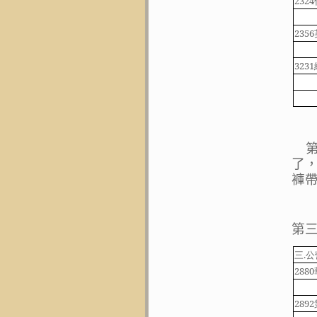
2324
2356
3231
了
褲
第
三
.
公
2880
2892