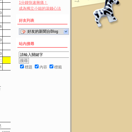
1分鐘快速揪痛！
成為獨立小姐的滾錢心法
0
5100
0
好友列表
6
3807
2239
好友的新聞台Blog
0
2700
0
站內搜尋
0
644
0
合計
計
:
17303
2239
19542
率
7.74%
1.00%
8.75%
標題
內容
標籤
食
息
股票股利