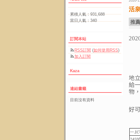
2020-1
活泉
累積人氣：
931,688
當日人氣：
340
推
202
訂閱本站
RSS訂閱
(
如何使用RSS
)
加入訂閱
Kaza
地
給
連結書籤
物
目前沒有資料
好
一
.IC
2459