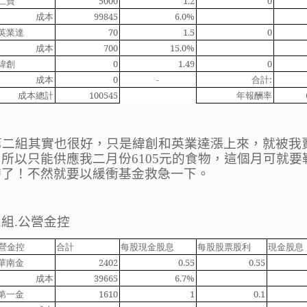
仁寶
5000
1.2
0
成本
99845
6.0%
英業達
70
1.5
0
成本
700
15.0%
緯創
0
1.49
0
成本
0
-
合計
:
成本總計
100545
年報酬率
第二組其實也很好，只是緯創和英業達漲上來，就被我
，所以只能供應我二月份
6105
元的食物，這個月可就要
帶了！不然就要以緩衝基金救急一下。
三組
.
公營金控
營金控
合計
每股現金股息
每股股票股利
現金股息
華南金
2402
0.55
0.55
成本
39665
6.7%
第一金
1610
1
0.1