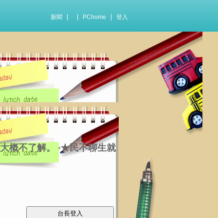
|
|
|
新聞
PChome
登入
‧‧‧大概不了解。 ‧★民不聊生就