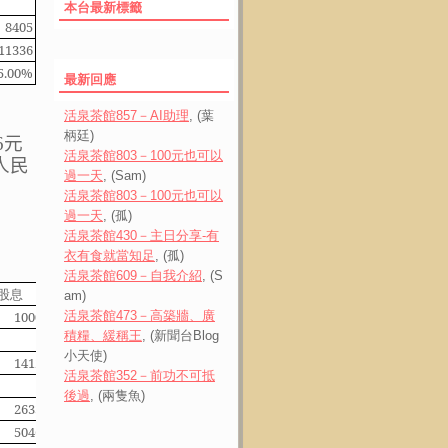
本台最新標籤
8405
3362
合計
11336
4844
16180
5.00%
2.14%
7.14%
最新回應
活泉茶館857－AI助理
, (葉
柄廷)
6
元
活泉茶館803－100元也可以
人民
過一天
, (Sam)
活泉茶館803－100元也可以
過一天
, (孤)
活泉茶館430－主日分享-有
衣有食就當知足
, (孤)
活泉茶館609－自我介紹
, (S
股息
股票股利
am)
1000
活泉茶館473－高築牆、廣
0
積糧、緩稱王
, (新聞台Blog
小天使)
1412
0
活泉茶館352－前功不可抵
後過
, (兩隻魚)
2633
0
合計
5046
0
5045.8