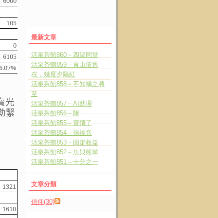
6000
0
105
0
最新文章
0
0
合計
活泉茶館860－四貸同堂
6105
0
6105
活泉茶館859－青山依舊
6.07%
0.00%
6.07%
在，幾度夕陽紅
活泉茶館858－不知禍之將
至
賣光
活泉茶館857－AI助理
勒緊
活泉茶館856－賭
活泉茶館855－賣飛了
活泉茶館854－信福音
活泉茶館853－固定收益
活泉茶館852－魚與熊掌
活泉茶館851－十分之一
股票股利
文章分類
1321
1321
信仰(30)
1610
161