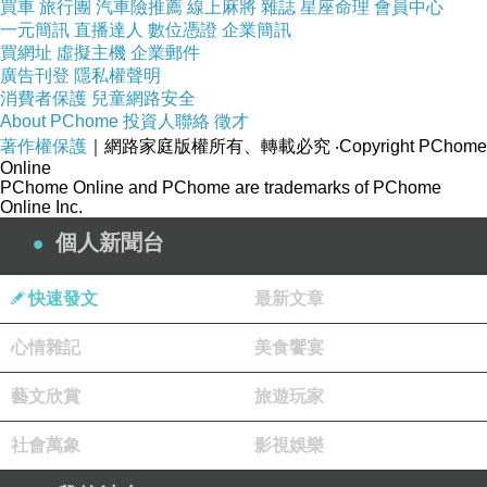
買車
旅行團
汽車險推薦
線上麻將
雜誌
星座命理
會員中心
生鮮食品一經出貨，就無法退貨。為追求環保，
一元簡訊
直播達人
數位憑證
企業簡訊
蔥媽媽不使用保麗龍產品包裝，若夏季時宅配運
買網址
虛擬主機
企業郵件
廣告刊登
隱私權聲明
送過程導致失溫等瑕疵，請12小時內立即致電，
消費者保護
兒童網路安全
蔥媽媽會為您處理到好的，請放心享用。
About PChome
投資人聯絡
徵才
著作權保護
｜網路家庭版權所有、轉載必究
‧Copyright PChome
Online
【宅配收貨時請注意】
PChome Online and PChome are trademarks of PChome
Online Inc.
個人新聞台
當您收到水餃時(宅急便人員在場最好)，開箱子
檢查水餃是否變軟，若是退冰變軟請要求宅急便
快速發文
最新文章
人員退回處理，並請您拒收,如果配送人員離開
了，請馬上打電話給宅配公司，要求他們派人處
心情雜記
美食饗宴
理，(但請在收貨當天通知)，我會重新出貨給您!!
藝文欣賞
旅遊玩家
商品訊息簡述
:
社會萬象
影視娛樂