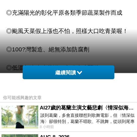
◎充滿陽光的彰化平原各類季節蔬菜製作而成
◎颱風天菜假上漲也不怕，照樣大口吃青菜喔！
◎100?灣製造、絕無添加防腐劑
◎低溫急速冷凍保鮮、全程冷凍配送
繼續閱讀
商品訊息描述
: 【寄送時間】
你可能感興趣的文章
預計訂單成立後+7 個工作天內送達(不含週六日
AI27歲的葛蘭主演文藝悲劇〈情深似海〉 #戀上老電影 #葛蘭 #粟子
及國定假日)。如果是蔥媽媽安心吃美食系列，因
談到葛蘭，多會直接聯想到歌舞電影，但〈情深似
海〉卻很特別，葛蘭不唱歌、不跳舞，從頭到尾專
純手工製，太多人同時訂購時，訂單需排隊等
8 小時前
心演戲。拍攝期間，經常工作超過12個鐘
候，7天至14天，排隊時間太長，敬請見諒並耐