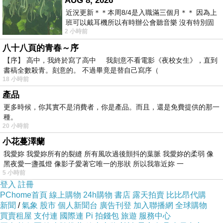
AUG 8, 2026
心等候。
近況更新＊＊本周8/4是入職滿三個月＊＊ 因為上
班可以戴耳機所以有時辦公會聽音樂 沒有特別固
2 小時前
定哪天但就是一周某一天會固定聽'90
【送貨方式】
八十八頁的青春～序
【序】 高中，我終於寫了高中 我刻意不看電影《夜校女生》，直到
透過宅配送達。(請註明方便收件時間：早上、下
書稿全數殺青。刻意的。 不過畢竟是替自己寫序（
18 小時前
午、晚上、假日)
產品
更多時候，你其實不是消費者，你是產品。而且，還是免費提供的那一
【送貨範圍】
種。
20 小時前
限台灣本島地區。大陸地區、香港地區、馬來西
小花蔓澤蘭
我愛妳 我愛妳所有的裂縫 所有風吹過後顫抖的葉脈 我愛妳的柔弱 像
亞、各國華橋等其它外國朋友，暫時無法配送。
黑夜愛一盞孤燈 像影子愛著它唯一的形狀 所以我靠近妳 一
等來台灣玩，蔥媽媽再請客喔！
5 小時前
登入
註冊
PChome首頁
線上購物
24h購物
書店
露天拍賣
比比昂代購
【產品保固/售後服務】
新聞
/
氣象
股市
個人新聞台
廣告刊登
加入聯播網
全球購物
買賣租屋
支付連
國際連
Pi 拍錢包
旅遊
服務中心