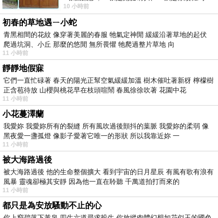
10 小時前
版；目前官網上只剩澳洲商店AU STORE
初春的草地遇ㄧ小蛇
青黑相間的花紋 像穿著美麗的春服 牠氣定神閒 緩緩沿著草地的起伏
爬過坑洞、小丘 那麼的悠閒 無所畏懼 牠爬過整片草地 向
11 小時前
靜靜地假寐
它們一直忙碌著 春天的陽光正幫空氣緩緩加溫 樹木催吐著新枒 檸檬樹
正含苞待放 山櫻與桃花早在枝頭喧鬧 春風徐徐吹著 花園中花
11 小時前
小花蔓澤蘭
我愛妳 我愛妳所有的裂縫 所有風吹過後顫抖的葉脈 我愛妳的柔弱 像
黑夜愛一盞孤燈 像影子愛著它唯一的形狀 所以我靠近妳 一
11 小時前
被大海路過後
被大海路過後 他的生命整個擴大 看到宇宙的日月星辰 有風有歌有浪有
風暴 靈魂卻極其安靜 因為他一直在聆聽 千萬道拍打而來的
11 小時前
都只是為安放騷動不止的心
你上窮碧落下黃泉 四生六道尋求投生 你放縱肉體幻想如花似玉的國色