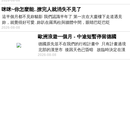
2026-08-08
咪咪~你怎麼能..撩完人就消失不見了
這半個月都不見妳貓影 我們認識半年了 第一次在大廈樓下走道遇見
妳，就覺得好可愛..妳趴在羅馬柱與牆體中間，眼睛巴眨巴眨
2026-08-08
歐洲浪遊一個月 - 中途短暫停留德國
德國原先並不在我們的行程計畫中 只有計畫過境
北部的漢堡市 後因天色已昏暗 故臨時決定在漢
2026-08-08
堡市吃晚餐和過夜