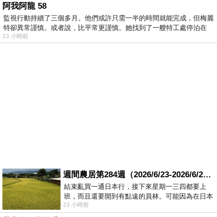
阿我阿龍 58
監視行動持續了三個多月。他們或許只需一半的時間就能完成，但梅麗
特卻異常謹慎。或者說，比平常更謹慎。她找到了一艘特工處停泊在
23 小時前
週間農居第284週（2026/6/23-2026/6/24) 夏至 金黃稻浪洋溢豐收喜悅
結束亂買一通日本行，接下來星期一三四都要上
班，而且還要開到有點遠的員林。可能因為在日本
23 小時前
花不少錢，星期一出門上班時，心裡沒有一