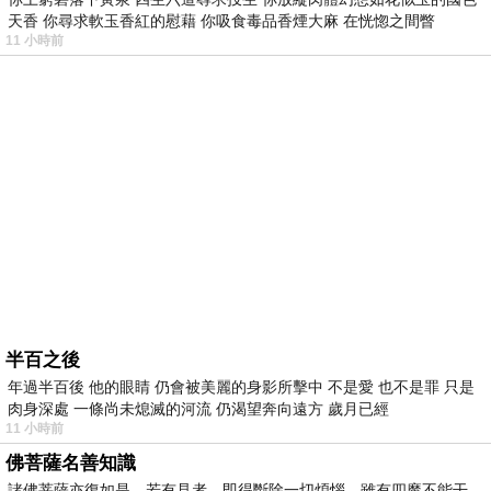
天香 你尋求軟玉香紅的慰藉 你吸食毒品香煙大麻 在恍惚之間瞥
11 小時前
半百之後
年過半百後 他的眼睛 仍會被美麗的身影所擊中 不是愛 也不是罪 只是
肉身深處 一條尚未熄滅的河流 仍渴望奔向遠方 歲月已經
11 小時前
佛菩薩名善知識
諸佛菩薩亦復如是，若有見者，即得斷除一切煩惱，雖有四魔不能干