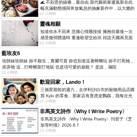
🌊 不刻意的線條，最自由 當代藝術家盧嵐新在此
幅充滿動態感與奔放氣息的抽象新作中，以大膽的
22 小時前
藍色顏料在白色畫布上揮灑、壓印與流淌
靈魂相願
知道你永不回來 悲痛心情難按捺 擁抱你最後一次
感受微弱體溫時 重逢盼望交給祢 祢說天國再見面
22 小時前
此刻忍淚說別離 他日靈魂再
藍玫友6
玫師妹玫師妹 妳不殺生，實屬可貴 妳也別老逗著蟑螂玩 妳不打死牠，
抓弄牠 這...打蟑螂當打地鼠 也是項可愛的遊戲？ 是說，滿院
22 小時前
歡迎回家，Lando！
三個星期前的週六，去伊利沙白市的寵物用品店購
買 Kylo 的零食。那家店有賣虎皮鸚鵡，我每次光
22 小時前
顧都會去看一下。他們偶爾會引進 C
非馬英文詩作〈Why I Write Poetry〉
非馬英文詩作〈Why I Write Poetry〉刊登于《芝
加哥时报》2026.8.7
23 小時前