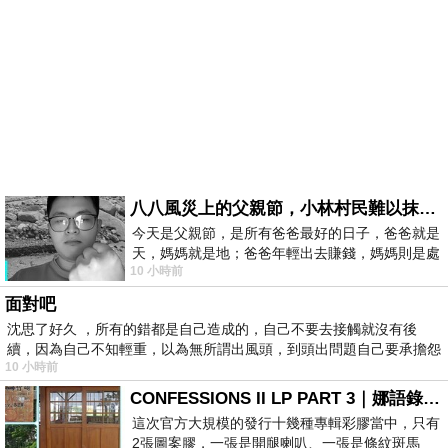
八八風災上的父親節，小林村民難以抹滅的痛
今天是父親節，是所有爸爸最好的日子，爸爸就是
天，媽媽就是地；爸爸年輕出去賺錢，媽媽則是處
10 小時前
理家務，職業不分高低貴賤，只有人品才
面對吧
沈思了好久 ，所有的錯都是自己造成的，自己不要去接觸就沒有後
續，因為自己不知輕重，以為無所謂出風頭，到頭出問題自己要承擔怨
10 小時前
不
CONFESSIONS II LP PART 3｜娜語錄II LP PART 3
這次官方大規模的發行十幾種專輯彩膠當中，只有
2張圖案膠，一張是開腿喇叭、一張是條紋斑馬