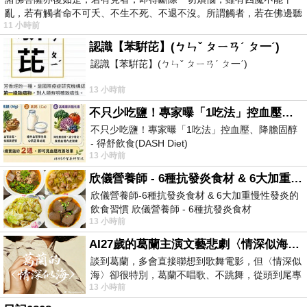
亂，若有觸者命不可夭、不生不死、不退不沒。所謂觸者，若在佛邊聽
11 小時前
受
認識【苯騈芘】(ㄅㄣˇ ㄆㄧㄢˊ ㄆ一ˊ)
認識【苯騈芘】(ㄅㄣˇ ㄆㄧㄢˊ ㄆ一ˊ)
13 小時前
不只少吃鹽！專家曝「1吃法」控血壓、降膽固醇 - 得舒飲食(DASH Diet)
不只少吃鹽！專家曝「1吃法」控血壓、降膽固醇
- 得舒飲食(DASH Diet)
13 小時前
https://www.facebook.com/dietitiansophia/posts/p
欣儀營養師 - 6種抗發炎食材 & 6大加重慢性發炎的飲食習慣
欣儀營養師-6種抗發炎食材 & 6大加重慢性發炎的
飲食習慣 欣儀營養師 - 6種抗發炎食材
13 小時前
https://www.facebook.com/photo/?fbid=147
AI27歲的葛蘭主演文藝悲劇〈情深似海〉 #戀上老電影 #葛蘭 #粟子
談到葛蘭，多會直接聯想到歌舞電影，但〈情深似
海〉卻很特別，葛蘭不唱歌、不跳舞，從頭到尾專
13 小時前
心演戲。拍攝期間，經常工作超過12個鐘