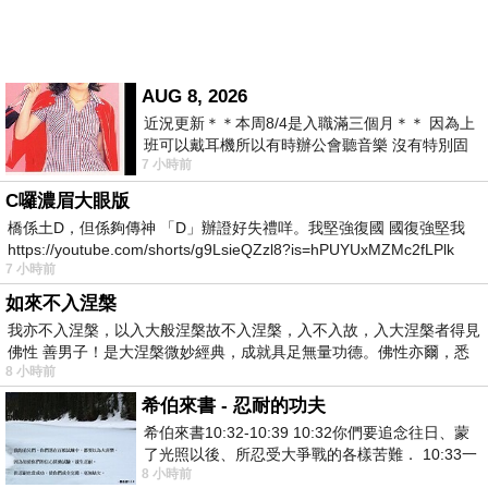
AUG 8, 2026
近況更新＊＊本周8/4是入職滿三個月＊＊ 因為上
班可以戴耳機所以有時辦公會聽音樂 沒有特別固
7 小時前
定哪天但就是一周某一天會固定聽'90
C囉濃眉大眼版
橋係土D，但係夠傳神 「D」辦證好失禮咩。我堅強復國 國復強堅我
https://youtube.com/shorts/g9LsieQZzl8?is=hPUYUxMZMc2fLPlk
7 小時前
如來不入涅槃
我亦不入涅槃，以入大般涅槃故不入涅槃，入不入故，入大涅槃者得見
佛性 善男子！是大涅槃微妙經典，成就具足無量功德。佛性亦爾，悉
8 小時前
希伯來書 - 忍耐的功夫
希伯來書10:32-10:39 10:32你們要追念往日、蒙
了光照以後、所忍受大爭戰的各樣苦難． 10:33一
8 小時前
面被毀謗、遭患難、成了戲景、叫眾人