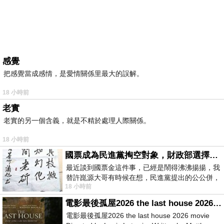
感覺
把感覺當成感情，是愛情關係里最大的誤解。
18 小時前
老實
老實的另一個含義，就是不精於處理人際關係。
18 小時前
國票成為民進黨掏空對象，財政部選擇性失憶
最近談到國票金這件事，已經是鬧得沸沸揚揚，我
替許崑源大哥有時候在想，民進黨提出的公公併，
18 小時前
其實就是想要國庫通黨庫，鬧出最大的醜
電影最後孤屋2026 the last house 2026 movie
電影最後孤屋2026 the last house 2026 movie