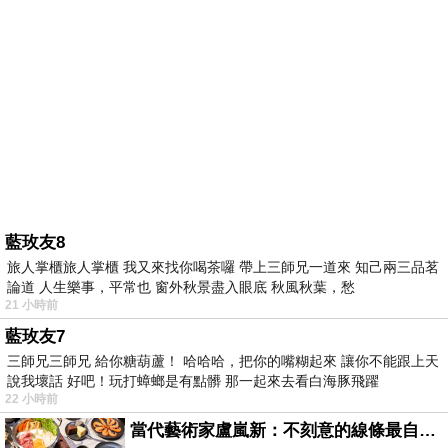
藍玫友8
旅人掌櫃旅人掌櫃 我又來找你喝茶囉 帶上三師兄一道來 知己兩三品茗
論道 人生樂事，平常也 窗外秋景盡入眼底 秋風秋葉，愁
21 小時前
藍玫友7
三師兄三師兄 給你糖葫蘆！ 哈哈哈，把你的嘴糊起來 讓你不能跟上天
說我壞話 好吧！玩打蟑螂是有點髒 那一起來去看白海豚飛躍
22 小時前
當代藝術家盧嵐新：不刻意的線條最自由，讓色彩流動、筆觸自己說話