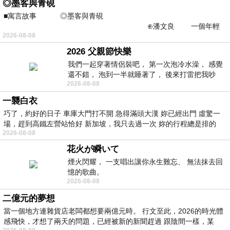
◎墨客與青硯
■寓言故事 ◎墨客與青硯
⊕潘文良 一個年輕
2026-08-08
的墨客，在京城的古玩肆裡
2026 父親節快樂
我們一起穿著情侶裝吧， 第一次泡冷水澡， 感覺
還不錯， 泡到一半就睡著了， 後來打雷把我吵
2026-08-08
醒， 手
一襲白衣
巧了，約好的日子 車庫大門打不開 急得滿頭大漢 妳已經出門 虛驚一
場，趕到高鐵左營站恰好 新加坡，我只去過一次 妳的行程總是排的
2026-08-08
花火が瞬いて
煙火閃耀， 一支唱出讓你永生難忘、 無法抹去回
憶的歌曲。
2026-08-08
二億元的夢想
當一個地方連雜貨店老闆都想要兩億元時。 行文至此，2026的時光體
感飛快，才想了兩天的問題，已經被新的新聞趕過 跟陰間一樣，某