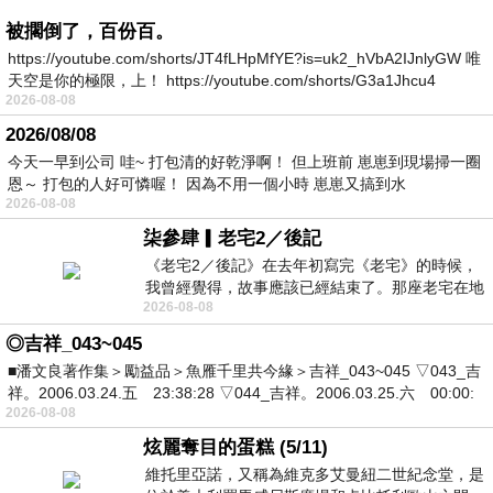
被擱倒了，百份百。
https://youtube.com/shorts/JT4fLHpMfYE?is=uk2_hVbA2IJnlyGW 唯
天空是你的極限，上！ https://youtube.com/shorts/G3a1Jhcu4
2026-08-08
2026/08/08
今天一早到公司 哇~ 打包清的好乾淨啊！ 但上班前 崽崽到現場掃一圈
恩～ 打包的人好可憐喔！ 因為不用一個小時 崽崽又搞到水
2026-08-08
柒參肆▎老宅2／後記
《老宅2／後記》在去年初寫完《老宅》的時候，
我曾經覺得，故事應該已經結束了。那座老宅在地
2026-08-08
震中倒塌，七個人終於離開那片黑暗，
◎吉祥_043~045
■潘文良著作集＞勵益品＞魚雁千里共今緣＞吉祥_043~045 ▽043_吉
祥。2006.03.24.五 23:38:28 ▽044_吉祥。2006.03.25.六 00:00:
2026-08-08
炫麗奪目的蛋糕 (5/11)
維托里亞諾，又稱為維克多艾曼紐二世紀念堂，是