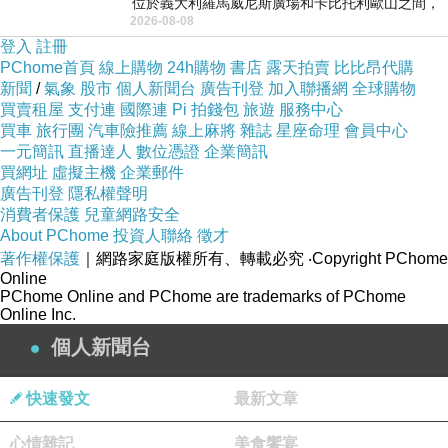
位於義大利羅馬威尼斯廣場和卡比托利歐山之間，
2026-08-08
用以紀念統一義大利統一後的的第一位國
登入
註冊
PChome首頁
線上購物
24h購物
書店
露天拍賣
比比昂代購
新聞
/
氣象
股市
個人新聞台
廣告刊登
加入聯播網
全球購物
買賣租屋
支付連
國際連
Pi 拍錢包
旅遊
服務中心
買車
旅行團
汽車險推薦
線上麻將
雜誌
星座命理
會員中心
一元簡訊
直播達人
數位憑證
企業簡訊
買網址
虛擬主機
企業郵件
廣告刊登
隱私權聲明
消費者保護
兒童網路安全
About PChome
投資人聯絡
徵才
著作權保護
｜網路家庭版權所有、轉載必究
‧Copyright PChome
Online
PChome Online and PChome are trademarks of PChome
Online Inc.
個人新聞台
快速發文
最新文章
心情雜記
美食饗宴