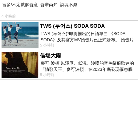
言多!不定就解吾意..吾輩尚知..詩魂不滅..
4 小時前
TWS (투어스) SODA SODA
TWS (투어스)*即將推出的日語單曲 《SODA
SODA》及其官方MV預告片已正式發布。 預告片
5 小時前
一經發布， 就引發了粉絲們對這次夏季回
借場大雨
麥可·波頓 以渾厚、低沉、沙啞的音色征服歌迷的
「情歌天王」麥可波頓，在2023年底發現罹患腦
5 小時前
瘤「祈禱早日康復，一切都好」。