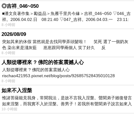
◎吉祥_046~050
■潘文良著作集＞勵益品＞魚雁千里共今緣＞吉祥_046~050 ▽046_吉
祥。2006.04.02.日 08:21:40 ▽047_吉祥。2006.04.03.一 23:11:
8 小時前
2026/08/09
突如其來的休假 當然就是去找同學弄頭髮啦！ 笑死 選了一個奶灰
色 染出來是淺灰藍 崽崽跟同學兩個人 笑了好久 反
8 小時前
人類從哪裡來 ? 佛陀的答案震撼人心
人類從哪裡來 ? 佛陀的答案震撼人心
rischao421953.pixnet.net/blog/posts/926857528435010128
8 小時前
如來不入涅槃
惟諸菩薩能見我身，常聞我法，是故不言我入涅槃。聲聞弟子雖復發言
如來涅槃，而我實不入於涅槃。善男子！若我所有聲聞弟子說言如來入
10 小時前