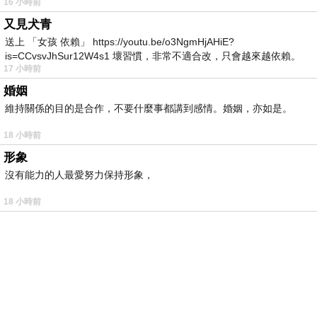
16 小時前
又見犬青
送上 「女孩 依賴」 https://youtu.be/o3NgmHjAHiE?
is=CCvsvJhSur12W4s1 壞習慣，非常不適合改，只會越來越依賴。
17 小時前
我害怕的
婚姻
維持關係的目的是合作，不要什麼事都講到感情。婚姻，亦如是。
18 小時前
形象
沒有能力的人最愛努力保持形象，
18 小時前