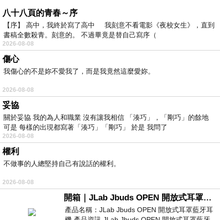
八十八頁的青春～序
【序】 高中，我終於寫了高中 我刻意不看電影《夜校女生》，直到
書稿全數殺青。刻意的。 不過畢竟是替自己寫序（
2026-08-08
傷心
我傷心的不是妳不愛我了，而是我竟然這麼愛妳。
2026-08-08
妥協
關於妥協 我的為人和職業 沒有讓我相信 「湊巧」，「剛巧」的餘地
可是 每樣的出現都寫著「湊巧」「剛巧」 於是 我問了
2026-08-08
權利
不做事的人總堅持自己有說話的權利。
2026-08-08
開箱｜JLab Jbuds OPEN 開放式耳罩藍牙耳機 - 設計美學，輕巧、透氣、環境音全物理達成！
產品名稱：JLab Jbuds OPEN 開放式耳罩藍牙耳
機 產品資訊 JLab Jbuds OPEN 開放式耳罩藍牙