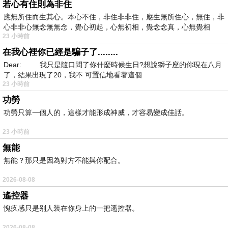
若心有住則為非住
應無所住而生其心。本心不住，非住非非住，應生無所住心，無住，非
心非非心無念無無念，覺心初起，心無初相，覺念念真，心無覺相
23 小時前
在我心裡你已經是騙子了........
Dear: 我只是隨口問了你什麼時候生日?想說獅子座的你現在八月
了，結果出現了20，我不 可置信地看著這個
23 小時前
功勞
功勞只算一個人的，這樣才能形成神威，才容易變成佳話。
23 小時前
無能
無能？那只是因為對方不能與你配合。
2026-08-08
遙控器
愧疚感只是别人装在你身上的一把遥控器。
2026-08-08