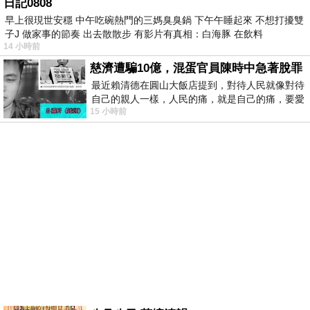
日記0808
早上很現世安穩 中午吃碗熱門的三媽臭臭鍋 下午午睡起來 不想打擾雙
子J 做家事的節奏 出去散散步 有影片有真相：白海豚 在飲料
14 小時前
慈濟遭騙10億，混蛋官員陳時中急著脫罪
最近賴清德在圓山大飯店提到，對待人民就像對待
自己的親人一樣，人民的痛，就是自己的痛，要愛
15 小時前
民如親，說的這麼好聽，實際上根本沒做