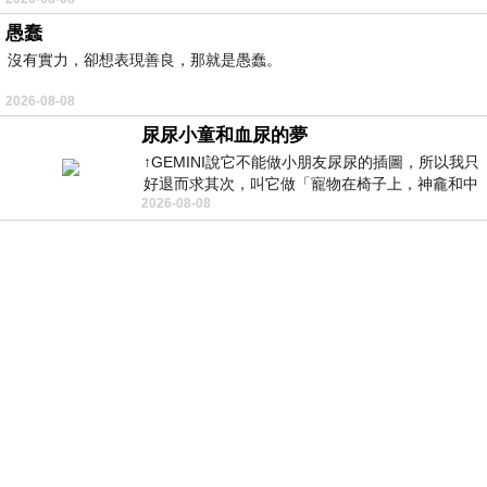
愚蠢
沒有實力，卻想表現善良，那就是愚蠢。
2026-08-08
尿尿小童和血尿的夢
↑GEMINI說它不能做小朋友尿尿的插圖，所以我只
好退而求其次，叫它做「寵物在椅子上，神龕和中
2026-08-08
年人臉孔」的畫了。 六月底