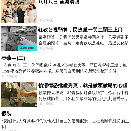
八月八日 荷塘清韻
16 小時前
狂砍公視預算，民進黨一哭二鬧三上吊
嚴審預算，是我們與民眾黨共同合作，只要遇到不
合理的預算，當然一定會砍或是凍結，最近文化部
16 小時前
要編列公視和Taiwan plus預算，在110年
春燕---(二)
《 春 燕 》 三、你們唱戲的 春燕考進輔仁大學。平日在學校工讀，晚
上在學校附近的餐廳當外場。寒暑假白天到鎮公所幫忙整理文件
16 小時前
賴清德怒批盧秀燕，就是徹頭徹尾的心虛
賴清德大總統，我覺得你好像說錯了！你在台中替
何欣純輔選，用各種尖酸刻薄的說詞批判盧秀燕，
16 小時前
罵她施政滿意度輸給陳其邁，甚至還說盧
假裝
假裝對他人有興趣和忽視他人對自己的這種假裝，是社會關係維持的主
因。