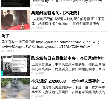
Directed by Louis Leterrier Written by Matthew
20 小時前
Robinson Starring Greta Lee Wa
典藏封面聊兩句-【不死藥】
人類對不死的渴望源自於對死亡的恐懼 而「不死
藥」就這樣橫擺在你面前： 任何創傷迅速癒合、
20 小時前
停止衰老、痛覺消失…堪
為了
為了那每一個不眠的夜 https://youtube.com/shorts/021xLpZ0W9g?
is=9VvB2Aqpnp3WIKzl https://youtu.be/T9R6YZ294Hc?is=
20 小時前
民進黨昔日在野推給中央，今日甩鍋地方
上回我曾講過，中華民國政府要的是一個真正會做
事的專業團隊，而且要真正解決問題的團隊，而不
20 小時前
是只會到處甩鍋的雙標團隊，最近民進黨
小朱週記 20260808_一位年輕人逐夢的真實故事
這是一個真實又美麗的故事，下週一位年輕大學畢
業生要去實現她的美國夢，在沒有家裡經濟奧援的
20 小時前
情況下，靠著自我努力工作累積出國基