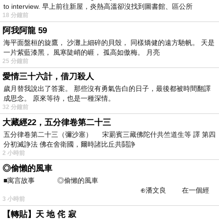
to interview. 早上前往新屋，炎熱高溫卻沒找到圖書館、區公所
18 分鐘前
阿我阿龍 59
海平面盤桓的旋鷹， 沙灘上細碎的貝殼， 同樣矯健的遠方馳帆。 天是
一片紫藍漆黑， 風寒陡峭的崕， 孤高如傲梅。 月亮
25 分鐘前
愛情三十六計，借刀殺人
歲月替我說出了答案。 那些沒有勇氣告白的日子，最後都被時間翻譯
成思念。 原來等待，也是一種深情。
32 分鐘前
大藏經22，五分律卷第二十三
五分律卷第二十三（彌沙塞） 宋罽賓三藏佛陀什共竺道生等 譯 第四
分初滅諍法 佛在舍衛國，爾時諸比丘共鬪諍
2 小時前
◎偷懶的風車
■寓言故事 ◎偷懶的風車
⊕潘文良 在一個經
3 小時前
常颳風的山丘上—&m
【轉貼】天 地 侘 寂