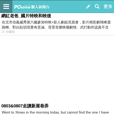
我的
最新文章
網紅老爸_國片特映和映後
在北市信義威秀第六廳參加特映+影人劇組見面會，影片精彩劇情峰迴
路轉、對白貼切現實有意涵、背景音樂映襯劇情、武打動作認真不含
16 分鐘前
糊、
0803&0807走讀新屋巷弄
Went to Xinwu in the morning today, but cannot find the one I have