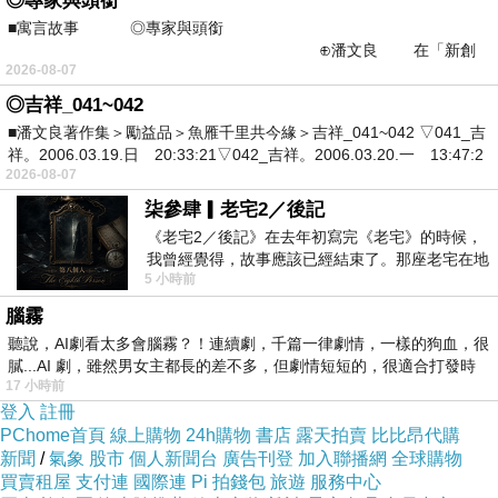
◎專家與頭銜
■寓言故事 ◎專家與頭銜
⊕潘文良 在「新創
2026-08-07
之谷」裡——
◎吉祥_041~042
為本公司大量採購有償取得之商品，特以優惠價
■潘文良著作集＞勵益品＞魚雁千里共今緣＞吉祥_041~042 ▽041_吉
格回饋，內含贈品字樣；保留專櫃出品原貌，無
祥。2006.03.19.日 20:33:21▽042_吉祥。2006.03.20.一 13:47:2
外盒及封膜，為免消費者疑惑，特此說明。※
2026-08-07
柒參肆▎老宅2／後記
《老宅2／後記》在去年初寫完《老宅》的時候，
我曾經覺得，故事應該已經結束了。那座老宅在地
5 小時前
震中倒塌，七個人終於離開那片黑暗，
腦霧
聽說，AI劇看太多會腦霧？！連續劇，千篇一律劇情，一樣的狗血，很
膩...AI 劇，雖然男女主都長的差不多，但劇情短短的，很適合打發時
17 小時前
※因電腦螢幕設定及個人觀感之差異，本賣場之
登入
註冊
PChome首頁
線上購物
24h購物
書店
露天拍賣
比比昂代購
商品圖片僅供參考，以收到實際商品為準，請見
新聞
/
氣象
股市
個人新聞台
廣告刊登
加入聯播網
全球購物
諒※
買賣租屋
支付連
國際連
Pi 拍錢包
旅遊
服務中心