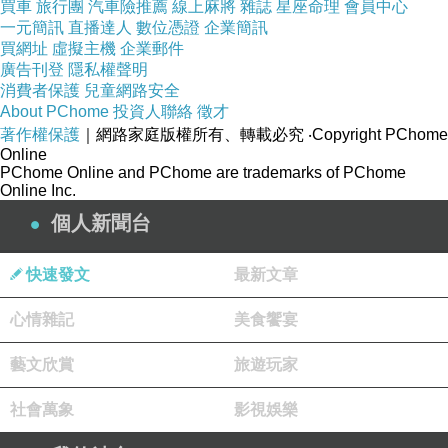
買車
旅行團
汽車險推薦
線上麻將
雜誌
星座命理
會員中心
一元簡訊
直播達人
數位憑證
企業簡訊
買網址
虛擬主機
企業郵件
廣告刊登
隱私權聲明
消費者保護
兒童網路安全
About PChome
投資人聯絡
徵才
著作權保護
｜網路家庭版權所有、轉載必究
‧Copyright PChome
Online
商品訊息簡述
:
PChome Online and PChome are trademarks of PChome
⊕◆正統公司貨 ◆粉持久全新升級 ◆特惠價再送
Online Inc.
小7ml ◆粉持久7ml保存期限至2015＆#47;11
個人新聞台
⊕) )
快速發文
最新文章
媄之肌 長效保濕修護面膜30mlx10片
心情雜記
美食饗宴
Kawae 19入面眼膜 超值亮肌保養組..
藝文欣賞
旅遊玩家
Dr.Douxi 朵璽 蝸牛霜15g+凍齡熬夜奇蹟霜
10g+晶鑽蝸牛魚子修護霜10g
社會萬象
影視娛樂
SK-II 深層淨透潔顏油(250ml)1入