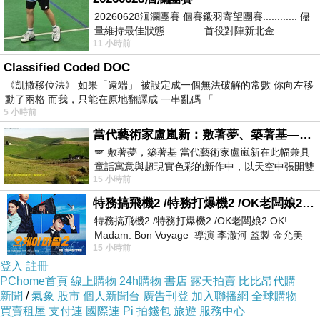
20260628洄瀾團賽 個賽鎩羽寄望團賽............ 儘
▲ 台北西門享樂文旅開封館 (Ximen Hedo Hotel Kaifeng Taipei) 實景圖
量維持最佳狀態............. 首役對陣新北金
11 小時前
龍............. 跨境群
有關於訂房，我的建議是
Classified Coded DOC
《凱撒移位法》 如果「遠端」 被設定成一個無法破解的常數 你向左移
動了兩格 而我，只能在原地翻譯成 一串亂碼 「
1.景點距離及交通便利度：省下交通時間就有更
5 小時前
多時間玩啦！
當代藝術家盧嵐新：敷著夢、築著基——讓筆觸成為存在過的證據，將相遇的溫度熔鑄成新的模樣
🪽 敷著夢，築著基 當代藝術家盧嵐新在此幅兼具
2.價格：一分錢一分貨沒錯，不過如果是同一家
童話寓意與超現實色彩的新作中，以天空中張開雙
15 小時前
翼的神聖形象與地面上聚集的人群對話，
飯店的話在
HOTELS.COM
訂的話訂貴了還能退
特務搞飛機2 /特務打爆機2 /OK老闆娘2 OK! Madam: Bon Voyage
價差！沒在怕的！（這點超棒！）
特務搞飛機2 /特務打爆機2 /OK老闆娘2 OK!
Madam: Bon Voyage 導演 李澈河 監製 金允美
15 小時前
劇本 申鉉成 主演 嚴正化 朴誠雄
3.附加服務及設施設備：例如免費wifi/泳池/健身
登入
註冊
房
訂房網推薦
/早餐/盥洗用具，care這些的人建
PChome首頁
線上購物
24h購物
書店
露天拍賣
比比昂代購
議在找房時注意一下喔！
新聞
/
氣象
股市
個人新聞台
廣告刊登
加入聯播網
全球購物
買賣租屋
支付連
國際連
Pi 拍錢包
旅遊
服務中心