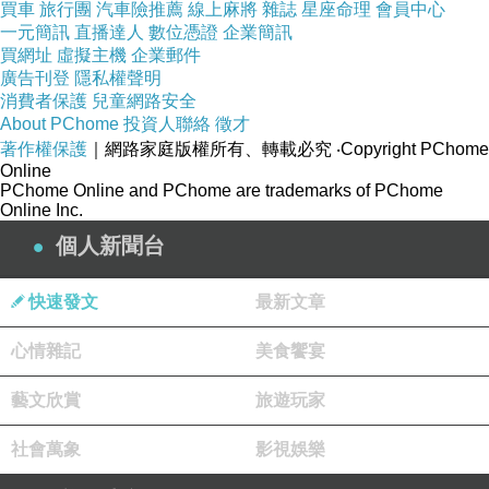
買車
旅行團
汽車險推薦
線上麻將
雜誌
星座命理
會員中心
4.實際評價：最怕住到就是圖文不符的，這真的
一元簡訊
直播達人
數位憑證
企業簡訊
買網址
虛擬主機
企業郵件
會壞了興致，除了去google看有沒有人住過之
廣告刊登
隱私權聲明
外，
HOTELS.COM
也會有實際住過的房客評價
消費者保護
兒童網路安全
About PChome
投資人聯絡
徵才
也是可以納入考量範圍喔！
著作權保護
｜網路家庭版權所有、轉載必究
‧Copyright PChome
Online
PChome Online and PChome are trademarks of PChome
這邊先提供我訂的 台北西門享樂文旅開封館
Online Inc.
(Ximen Hedo Hotel Kaifeng Taipei) 房間介紹
個人新聞台
如果有興趣到這附近玩的，不妨可以看看！
快速發文
最新文章
心情雜記
美食饗宴
↓↓↓保證最便宜！定貴退價差↓↓↓
藝文欣賞
旅遊玩家
社會萬象
影視娛樂