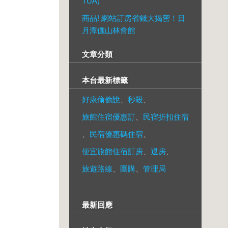
TUA)
商品! 網站訂房省錢大揭密！日
月潭儷山林會館
文章分類
本台最新標籤
好康偷偷說
、
秒殺
、
旅館住宿優惠訂
、
民宿折扣住宿
、
民宿優惠碼住宿
、
便宜旅館住宿訂房
、
退房
、
旅遊路線
、
團購
、
管理局
最新回應