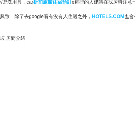
/盥洗用具，car
折扣旅館住宿預訂
e這些的人建議在找房時注意
致，除了去google看有沒有人住過之外，
HOTELS.COM
也會
 新加坡 房間介紹