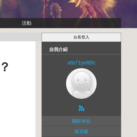
活動
自我介紹
xto71yv80c
？
關於本站
留言板