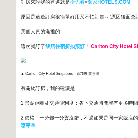
訂房來說我的首選就是
搶先看
>
獨家
HOTELS.COM
原因是這邊訂房很簡單好用又不怕訂貴～(原因後面會說
我個人真的滿推的
這次就訂了
飯店住宿折扣預訂
「 Carlton City Hotel
▲ Carlton City Hotel Singapore - 新加坡 實景圖
有關於訂房，我的建議是
1.景點距離及交通便利度：省下交通時間就有更多時
2.價格：一分錢一分貨沒錯，不過如果是同一家飯店
惠專區