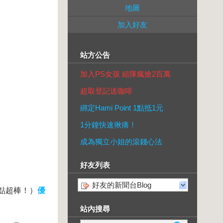
地圖
加入好友
站方公告
加入PS女孩 組隊瘋搶2百萬
超取登記送咖啡
綁定Hami Point 1點抵1元
1分鐘快速揪痛！
成為獨立小姐的滾錢心法
好友列表
好友的新聞台Blog
點超棒！）
優
站內搜尋