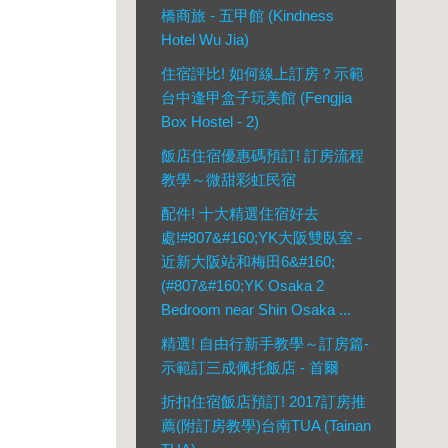
橋商旅 - 五甲館 (Kindness
Hotel Wu Jia)
住宿評比! 如何線上訂房？示範
台中逢甲盒子玩美館 (Fengjia
Box Hostel - 2)
飯店住宿優惠碼預訂! 訂房流程
教學～微甜彩虹民宿
配件! 十大精選住宿好去
處!#807&#160;YK大阪雙臥室 -
近新大阪站和梅田6&#160;
(#807&#160;YK Osaka 2
Bedroom near Shin Osaka ...
精選! 自由行新手教學～訂房篇-
示範訂三成佩托飯店 - 首爾
折扣住宿飯店預訂! 2017訂房推
薦(附訂房教學)台南TUA (Tainan