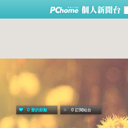
0
0
愛的鼓勵
訂閱站台