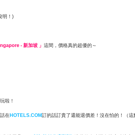
明！)
 Singapore - 新加坡 」
這間，價格真的超優的～
間玩啦！
的話在
HOTELS.COM
訂的話訂貴了還能退價差！沒在怕的！（這