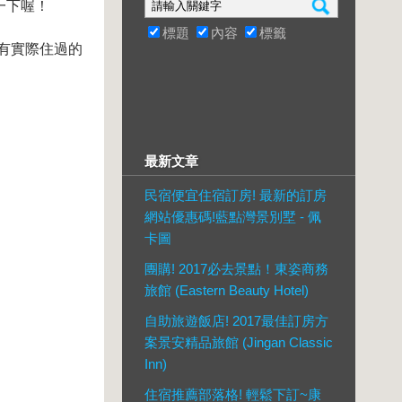
一下喔！
標題
內容
標籤
有實際住過的
最新文章
民宿便宜住宿訂房! 最新的訂房
網站優惠碼!藍點灣景別墅 - 佩
卡圖
團購! 2017必去景點！東姿商務
旅館 (Eastern Beauty Hotel)
自助旅遊飯店! 2017最佳訂房方
案景安精品旅館 (Jingan Classic
Inn)
住宿推薦部落格! 輕鬆下訂~康