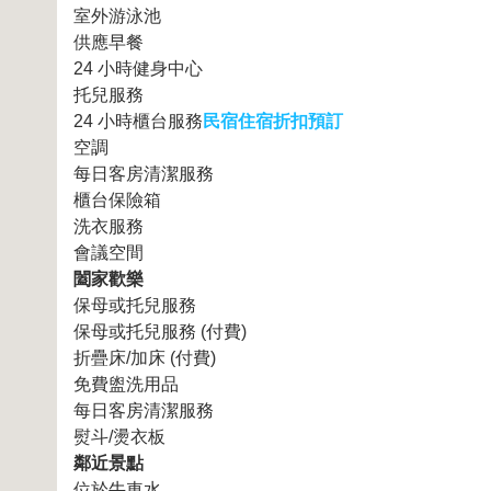
室外游泳池
供應早餐
24 小時健身中心
托兒服務
24 小時櫃台服務
民宿住宿折扣預訂
空調
每日客房清潔服務
櫃台保險箱
洗衣服務
會議空間
闔家歡樂
保母或托兒服務
保母或托兒服務 (付費)
折疊床/加床 (付費)
免費盥洗用品
每日客房清潔服務
熨斗/燙衣板
鄰近景點
位於牛車水