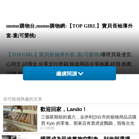
momo購物台,momo購物網:【TOP GIRL】寶貝長袖薄外
套-童(可愛桃)
【TOP GIRL】寶貝長袖薄外套-童(可愛桃)
哪裡買最便宜.
心得文.試用文.分享文行李箱/旅遊用品分享推薦.好用.推薦.
評價.熱銷.開箱文.優缺點比較
繼續閱讀
前幾天在逛街的時候看到
【TOP GIRL】寶貝長袖薄外套-
你可能感興趣的文章
童(可愛桃)
覺得很心動而且正打算買
【TOP GIRL】寶貝長
歡迎回家，Lando！
袖薄外套-童(可愛桃)
三個星期前的週六，去伊利沙白市的寵物用品店購
買 Kylo 的零食。那家店有賣虎皮鸚鵡，我每次光
8 小時前
顧都會去看一下。他們偶爾會引進 C
但是我想
【TOP GIRL】寶貝長袖薄外套-童(可愛桃)
在網路