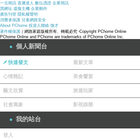
一元簡訊
直播達人
數位憑證
企業簡訊
買網址
虛擬主機
企業郵件
廣告刊登
隱私權聲明
消費者保護
兒童網路安全
About PChome
投資人聯絡
徵才
著作權保護
｜網路家庭版權所有、轉載必究
‧Copyright PChome Online
PChome Online and PChome are trademarks of PChome Online Inc.
個人新聞台
快速發文
最新文章
心情雜記
美食饗宴
藝文欣賞
旅遊玩家
產品網址
社會萬象
影視娛樂
我的站台
登入