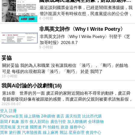
國票成為民進黨掏空對象，財政部選擇性失憶
上買應該會比較便宜，
【TOP GIRL】寶貝長袖薄外套-童
最近談到國票金這件事，已經是鬧得沸沸揚揚，我
(可愛桃)
而且24小時都能買，上網慢慢挑選，不用等店家
替許崑源大哥有時候在想，民進黨提出的公公併，
4 小時前
其實就是想要國庫通黨庫，鬧出最大的醜
開門也不用看店員臉色
非馬英文詩作〈Why I Write Poetry〉
非馬英文詩作〈Why I Write Poetry〉刊登于《芝
各大網路購物網為求有好業績都無所不用其極。因為momo
加哥时报》2026.8.7
都有送300元或是500元的折價卷!所以我建議可以上momo
9 小時前
購物網來購買(
【TOP GIRL】寶貝長袖薄外套-童(可愛桃)
)
妥協
關於妥協 我的為人和職業 沒有讓我相信 「湊巧」，「剛巧」的餘地
可是 每樣的出現都寫著「湊巧」「剛巧」 於是 我問了
10 小時前
我與AI討論的小說劇情(16)
第16章 世界的另一面 虞正舜的家附近開始有不尋常的動靜，虞正舜
母親都發現好像有被跟蹤的感覺，而虞正舜的父親則被要求請無薪假，
2026-08-07
登入
註冊
PChome首頁
線上購物
24h購物
書店
露天拍賣
比比昂代購
新聞
/
氣象
股市
個人新聞台
廣告刊登
加入聯播網
全球購物
買賣租屋
支付連
國際連
Pi 拍錢包
旅遊
服務中心
買車
旅行團
汽車險推薦
線上麻將
雜誌
星座命理
會員中心